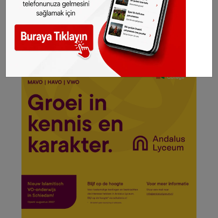
Sitemizde yayımlanan haberlerin her türlü
hakkı
SONHABER.eu
’ya aittir. Haberin linki
kaynak olarak gösterilmeden alınan haberler
için hukuki işlem başlatılacaktır.