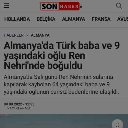
HOLLANDA
BELÇİKA
ALMANYA
FRANSA
AVU
HOLLANDA
HOLLANDA
Nöbetçi Eczaneler
HABERLER
ALMANYA
BELÇİKA
BELÇİKA
Hava Durumu
Almanya'da Türk baba ve 9
ALMANYA
ALMANYA
Trafik Durumu
yaşındaki oğlu Ren
Nehri'nde boğuldu
FRANSA
TÜRKİYE
Süper Lig Puan Durumu ve Fikstür
Almanya'da Salı günü Ren Nehrinin sularına
AVUSTURYA
DÜNYA
Tüm Manşetler
kapılarak kaybolan 64 yaşındaki baba ve 9
yaşındaki oğlunun cansız bedenlerine ulaşıldı.
SAĞLIK - YAŞAM
BİLİM-TEKNOLOJİ
Son Dakika Haberleri
09.09.2022 - 12:35
BİLİM-TEKNOLOJİ
SAĞLIK
Haber Arşivi
YAYINLANMA
FOTO GALERİ