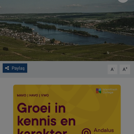
VIDEO GALERİ
ALGEMENE VOORWAARDEN
CONTACT
Çerez Politikası
Paylaş
-
+
A
A