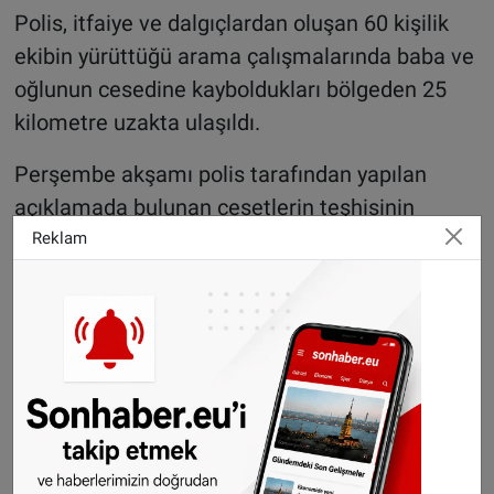
Polis, itfaiye ve dalgıçlardan oluşan 60 kişilik
ekibin yürüttüğü arama çalışmalarında baba ve
oğlunun cesedine kayboldukları bölgeden 25
kilometre uzakta ulaşıldı.
Perşembe akşamı polis tarafından yapılan
açıklamada bulunan cesetlerin teşhisinin
gerçekleştiği kaydedildi.
Reklam
Foto:
Valentino Casavecchia - Unsplash
WhatsApp’ta ücretsiz bültenimize abone olun,
Hollanda ve diğer Avrupa ülkeleri gündeminden
seçtiğimiz haberler her gün telefonunuza
gelsin!
Abone olmak için tıklayın