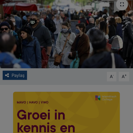
VIDEO GALERİ
ALGEMENE VOORWAARDEN
CONTACT
Çerez Politikası
Paylaş
-
+
A
A