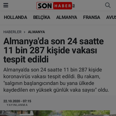
HOLLANDA
BELÇİKA
ALMANYA
FRANSA
AVU
HOLLANDA
HOLLANDA
Nöbetçi Eczaneler
HABERLER
ALMANYA
BELÇİKA
BELÇİKA
Hava Durumu
Almanya'da son 24 saatte
ALMANYA
ALMANYA
Trafik Durumu
11 bin 287 kişide vakası
tespit edildi
FRANSA
TÜRKİYE
Süper Lig Puan Durumu ve Fikstür
Almanya'da son 24 saatte 11 bin 287 kişide
AVUSTURYA
DÜNYA
Tüm Manşetler
koronavirüs vakası tespit edildi. Bu rakam,
"salgının başlangıcından bu yana ülkede
SAĞLIK - YAŞAM
BİLİM-TEKNOLOJİ
Son Dakika Haberleri
kaydedilen en yüksek günlük vaka sayısı" oldu.
BİLİM-TEKNOLOJİ
SAĞLIK
Haber Arşivi
22.10.2020 - 07:15
YAYINLANMA
FOTO GALERİ