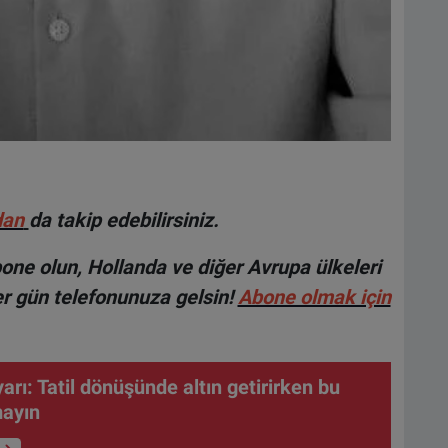
dan
da takip edebilirsiniz.
ne olun, Hollanda ve diğer Avrupa ülkeleri
r gün telefonunuza gelsin!
Abone olmak için
arı: Tatil dönüşünde altın getirirken bu
mayın