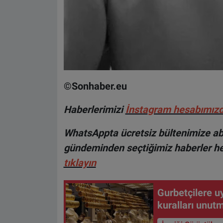
©Sonhaber.eu
H
aberlerimizi
İnsta
gram hesabımız
WhatsAppta ücretsiz bültenimize abo
gündeminden seçtiğimiz haberler he
tıklayın
Gurbetçilere uy
kuralları unut