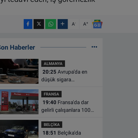
-
+
A
A
Son Haberler
ALMANYA
20:25
Avrupa’da en
düşük sigara
kullanımının Hollanda ve
FRANSA
Belçika’da olduğu
19:40
Fransa'da dar
açıklandı
gelirli çalışanlara 100
euro yakıt desteği için
BELÇİKA
süre uzatıldı
18:51
Belçika'da