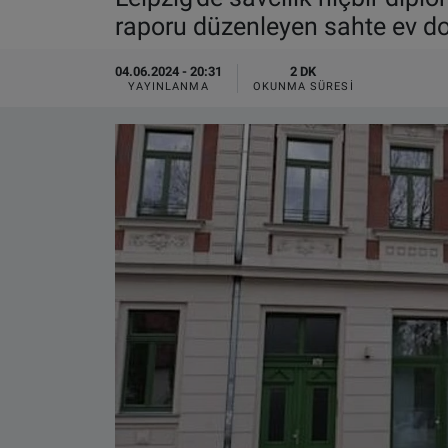
raporu düzenleyen sahte ev do
VIDEO GALERİ
04.06.2024 - 20:31
2 DK
ALGEMENE VOORWAARDEN
YAYINLANMA
OKUNMA SÜRESI
CONTACT
Çerez Politikası