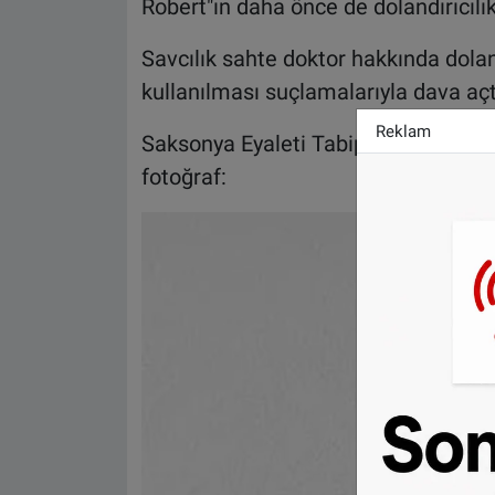
Robert"ın daha önce de dolandırıcılı
Savcılık sahte doktor hakkında dolan
kullanılması suçlamalarıyla dava açt
Reklam
Saksonya Eyaleti Tabipler Birliği ta
fotoğraf: