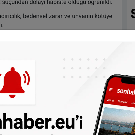
k suçundan dolayı hapiste olduğu öğrenildi.
dırıcılık, bedensel zarar ve unvanın kötüye
ı.
rafından yayınlanan sahte dpktora ait