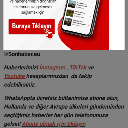
savundu.
Alman ulaşım şirketleri, vatandaşlara sadece
resmi internet siteleri veya yetkili satış
noktalarından bilet satın almaları çağrısında
bulundu.
©Sonhaber.eu
Haberlerimizi
İnstagram
,
TikTok
ve
Youtube
hesaplarımızdan da takip
edebilirsiniz.
WhatsAppta ücretsiz bültenimize abone olun,
Hollanda ve diğer Avrupa ülkeleri gündeminden
seçtiğimiz haberler her gün telefonunuza
gelsin!
Abone olmak için tıklayın