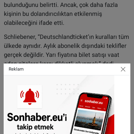
bulunduğunu belirtti. Ancak, çok daha fazla
kişinin bu dolandırıcılıktan etkilenmiş
olabileceğini ifade etti.
Schliebener, “Deutschlandticket’ın kuralları tüm
ülkede aynıdır. Aylık abonelik dışındaki teklifler
gerçek değildir. Yarı fiyatına bilet satışı vaat
eden sitelere karşı dikkatli olunmalı,” dedi.
Reklam
Şirket suçlamaları reddediyor
“D-Ticket.su” ise internet sitesinde yaptığı
açıklamada, iddiaları reddederek, Bavyera
merkezli bir şirketle çalıştıklarını ancak bu
şirketin isminin gizli tutulduğunu öne sürdü.
Şubat ayında yaşanan iletişim kesintisinin
biletlerin geçersiz hale gelmesine yol açtığını