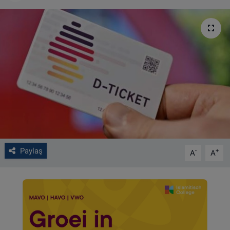
VIDEO GALERİ
ALGEMENE VOORWAARDEN
CONTACT
Çerez Politikası
Paylaş
-
+
A
A