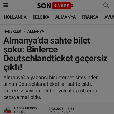
HOLLANDA
BELÇİKA
ALMANYA
FRANSA
AVU
HOLLANDA
HOLLANDA
Nöbetçi Eczaneler
HABERLER
ALMANYA
BELÇİKA
BELÇİKA
Hava Durumu
Almanya’da sahte bilet
ALMANYA
ALMANYA
Trafik Durumu
şoku: Binlerce
Deutschlandticket geçersiz
FRANSA
TÜRKİYE
Süper Lig Puan Durumu ve Fikstür
çıktı!
AVUSTURYA
DÜNYA
Tüm Manşetler
Almanya’da yabancı bir internet sitesinden
alınan Deutschlandticket’lar sahte çıktı.
SAĞLIK - YAŞAM
BİLİM-TEKNOLOJİ
Son Dakika Haberleri
Geçersiz sayılan biletler yolculara 60 euro
cezaya mal oldu.
BİLİM-TEKNOLOJİ
SAĞLIK
Haber Arşivi
HABER MERKEZI
19.02.2025 - 13:54
FOTO GALERİ
EDITÖR
YAYINLANMA