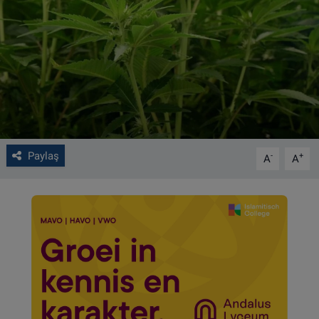
VIDEO GALERİ
ALGEMENE VOORWAARDEN
CONTACT
Çerez Politikası
Paylaş
-
+
A
A