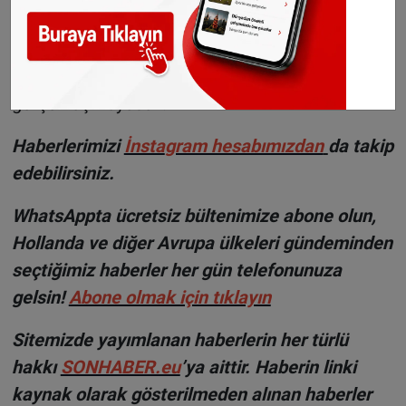
Almanya'da hükümeti oluşturan koalisyon
ortaklarının öngördükleri gibi kenevir
ürünlerinin genel serbest satışı şimdilik
gerçekleşmeyecek.
Haberlerimizi
İnsta
gram hesabımızdan
da takip
edebilirsiniz.
WhatsAppta ücretsiz bültenimize abone olun,
Hollanda ve diğer Avrupa ülkeleri gündeminden
seçtiğimiz haberler her gün telefonunuza
gelsin!
Abone olmak için tıklayın
Sitemizde yayımlanan haberlerin her türlü
hakkı
SONHABER.eu
’ya aittir. Haberin linki
kaynak olarak gösterilmeden alınan haberler