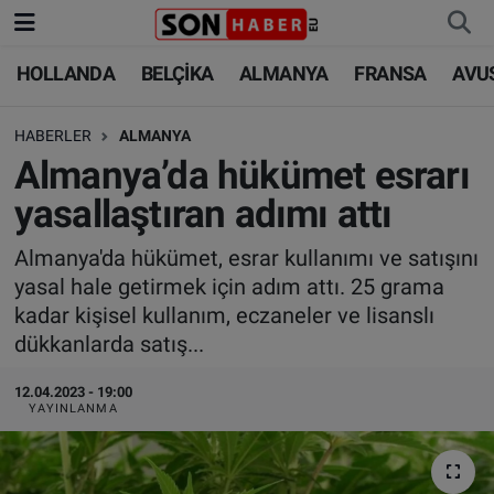
HOLLANDA
BELÇİKA
ALMANYA
FRANSA
AVU
HOLLANDA
HOLLANDA
Nöbetçi Eczaneler
HABERLER
ALMANYA
BELÇİKA
BELÇİKA
Hava Durumu
Almanya’da hükümet esrarı
ALMANYA
ALMANYA
Trafik Durumu
yasallaştıran adımı attı
FRANSA
TÜRKİYE
Süper Lig Puan Durumu ve Fikstür
Almanya'da hükümet, esrar kullanımı ve satışını
yasal hale getirmek için adım attı. 25 grama
AVUSTURYA
DÜNYA
Tüm Manşetler
kadar kişisel kullanım, eczaneler ve lisanslı
dükkanlarda satış...
SAĞLIK - YAŞAM
BİLİM-TEKNOLOJİ
Son Dakika Haberleri
12.04.2023 - 19:00
YAYINLANMA
BİLİM-TEKNOLOJİ
SAĞLIK
Haber Arşivi
FOTO GALERİ