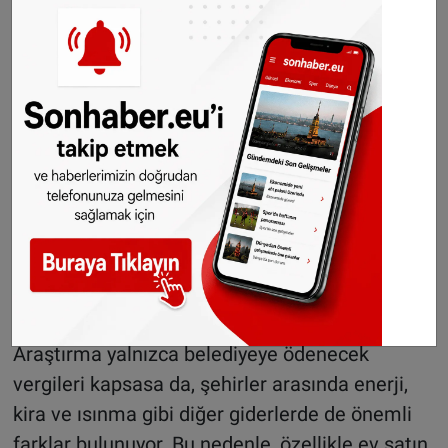
metreküp hacminde büyük hacimli atık ve kağıt
atığı da maliyete dahil edildi.
Emlak vergisi, 200 metrekarelik bir arsa
üzerinden hesaplandı. Bu verginin tutarı, her
şehirde farklı oranlarla belirleniyor. 2025’te
yürürlüğe girecek emlak vergisi reformuyla
birlikte birçok şehirde bu miktarın değişmesi
bekleniyor.
Şehirler arasında yaşam maliyetleri farklılık
gösteriyor
Araştırma yalnızca belediyeye ödenecek
vergileri kapsasa da, şehirler arasında enerji,
kira ve ısınma gibi diğer giderlerde de önemli
farklar bulunuyor. Bu nedenle, özellikle ev satın