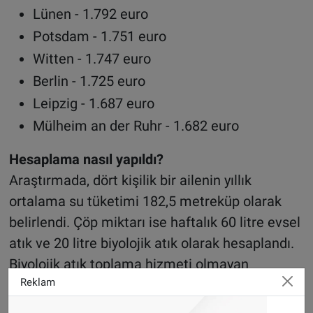
Lünen - 1.792 euro
Potsdam - 1.751 euro
Witten - 1.747 euro
Berlin - 1.725 euro
Leipzig - 1.687 euro
Mülheim an der Ruhr - 1.682 euro
Hesaplama nasıl yapıldı?
Araştırmada, dört kişilik bir ailenin yıllık
ortalama su tüketimi 182,5 metreküp olarak
belirlendi. Çöp miktarı ise haftalık 60 litre evsel
atık ve 20 litre biyolojik atık olarak hesaplandı.
Biyolojik atık toplama hizmeti olmayan
Reklam
şehirlerde bu miktar, evsel atık olarak
değerlendirildi. Ayrıca, her yıl ortalama iki