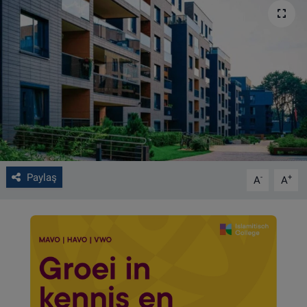
VIDEO GALERİ
ALGEMENE VOORWAARDEN
CONTACT
Çerez Politikası
Paylaş
-
+
A
A