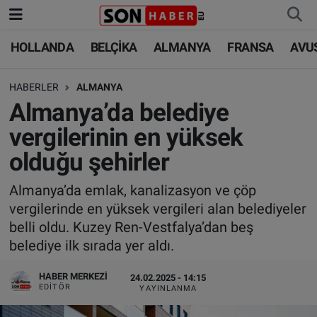
HOLLANDA
BELÇİKA
ALMANYA
FRANSA
AVU
HOLLANDA
HOLLANDA
Nöbetçi Eczaneler
HABERLER
ALMANYA
BELÇİKA
BELÇİKA
Hava Durumu
Almanya’da belediye
ALMANYA
ALMANYA
Trafik Durumu
vergilerinin en yüksek
olduğu şehirler
FRANSA
TÜRKİYE
Süper Lig Puan Durumu ve Fikstür
Almanya’da emlak, kanalizasyon ve çöp
AVUSTURYA
DÜNYA
Tüm Manşetler
vergilerinde en yüksek vergileri alan belediyeler
belli oldu. Kuzey Ren-Vestfalya’dan beş
SAĞLIK - YAŞAM
BİLİM-TEKNOLOJİ
Son Dakika Haberleri
belediye ilk sırada yer aldı.
BİLİM-TEKNOLOJİ
SAĞLIK
Haber Arşivi
HABER MERKEZI
24.02.2025 - 14:15
EDITÖR
YAYINLANMA
FOTO GALERİ