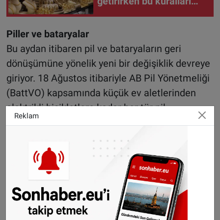
getirirken bu kuralları
unutmayın
Piller ve bataryalar
Bu aydan itibaren pil ve bataryaların geri
dönüşümüne yönelik yeni bir değişiklik devreye
giriyor. 18 Ağustos itibariyle AB Pil Yönetmeliği
(BattVO) kapsamında küçük ev aletlerinden
elektrikli bisikletlere kadar her tür pil,
Reklam
belediyelere ait toplama merkezlerine ücretsiz
olarak teslim edilebilecek. Yeni yönetmelikle
daha önce sınıflandırılmamış bazı pil türleri için
de yeni kategoriler tanımlanacak. E-scooter gibi
hafif elektrikli araçların pilleri de artık daha
kolay şekilde imha edilebilecek.
Yeni üretilen pillerde ise çevresel etki ve geri