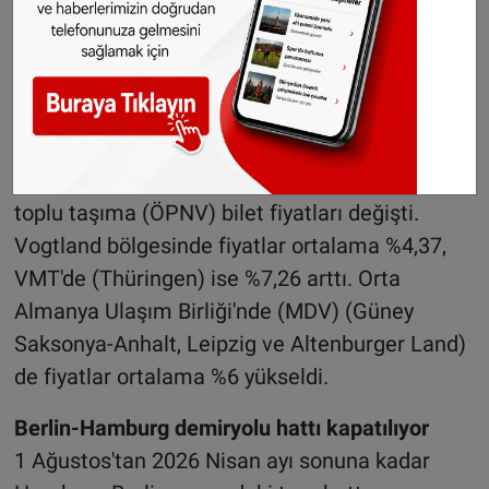
dönüştürülebilirlik bilgilerini içeren QR kodlar
bulunacak. Üretici ve ithalatçılara yönelik
yükümlülükler de artırıldı.
Toplu taşımada yeni ücretler
1 Ağustos'tan itibaren, bazı bölgelerde yerel
toplu taşıma (ÖPNV) bilet fiyatları değişti.
Vogtland bölgesinde fiyatlar ortalama %4,37,
VMT'de (Thüringen) ise %7,26 arttı. Orta
Almanya Ulaşım Birliği'nde (MDV) (Güney
Saksonya-Anhalt, Leipzig ve Altenburger Land)
de fiyatlar ortalama %6 yükseldi.
Berlin-Hamburg demiryolu hattı kapatılıyor
1 Ağustos'tan 2026 Nisan ayı sonuna kadar