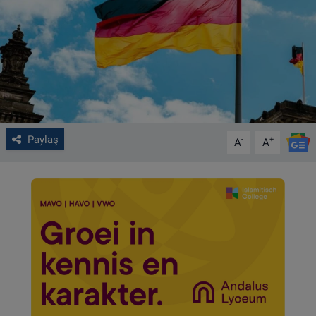
VIDEO GALERİ
ALGEMENE VOORWAARDEN
CONTACT
Çerez Politikası
Paylaş
-
+
A
A