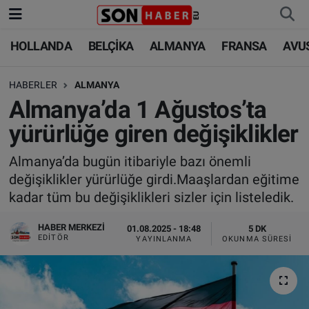
HOLLANDA
BELÇİKA
ALMANYA
FRANSA
AVU
HOLLANDA
HOLLANDA
Nöbetçi Eczaneler
HABERLER
ALMANYA
BELÇİKA
BELÇİKA
Hava Durumu
Almanya’da 1 Ağustos’ta
ALMANYA
ALMANYA
Trafik Durumu
yürürlüğe giren değişiklikler
FRANSA
TÜRKİYE
Süper Lig Puan Durumu ve Fikstür
Almanya’da bugün itibariyle bazı önemli
değişiklikler yürürlüğe girdi.Maaşlardan eğitime
AVUSTURYA
DÜNYA
Tüm Manşetler
kadar tüm bu değişiklikleri sizler için listeledik.
SAĞLIK - YAŞAM
BİLİM-TEKNOLOJİ
Son Dakika Haberleri
HABER MERKEZI
01.08.2025 - 18:48
5 DK
EDITÖR
YAYINLANMA
OKUNMA SÜRESI
BİLİM-TEKNOLOJİ
SAĞLIK
Haber Arşivi
FOTO GALERİ