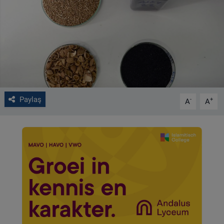
VIDEO GALERİ
ALGEMENE VOORWAARDEN
CONTACT
Çerez Politikası
Paylaş
-
+
A
A