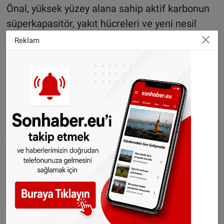
Önal, yüksek yüzey alana sahip aktif karbonun
süperkapasitör, yakıt hücreleri ve yeni nesil
lityum pillerde kullanıldığını belirterek, özellikle
Reklam
aktif karbonun kullanıldığı süperkapasitörlerin
mobil telekomünikasyon gibi yüksek güç
gerektiren sistemlerde, elektrikli araçlardan
başlayarak motorlarda yedek güç, taşınabilir
elektronik cihazlar ve darbeli güç cihazlarında
kullanıldığını da kaydetti.
Türkiye'de elektrik, elektronik endüstrisinde
büyük katma değeri olan hiçbir ürün
üretilmediğini savunan Önal, şunları kaydetti:
"Örneğin, Türkiye'de yılda 5 milyar dolar cep
telefonuna para veriyoruz. Cep telefonun