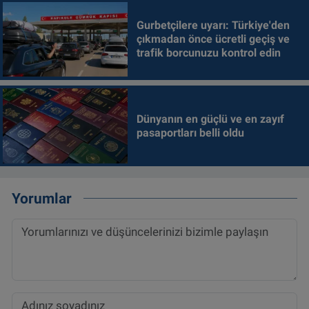
Gurbetçilere uyarı: Türkiye'den
çıkmadan önce ücretli geçiş ve
trafik borcunuzu kontrol edin
Dünyanın en güçlü ve en zayıf
pasaportları belli oldu
Yorumlar