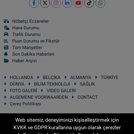
Nöbetçi Eczaneler
Hava Durumu
Trafik Durumu
Puan Durumu ve Fikstür
Tüm Manşetler
Son Dakika Haberleri
Haber Arşivi
HOLLANDA
BELÇİKA
ALMANYA
TÜRKİYE
DÜNYA
BİLİM-TEKNOLOJİ
SAĞLIK
FOTO GALERİ
VIDEO GALERİ
ALGEMENE VOORWAARDEN
CONTACT
Çerez Politikası
Web sitemiz, deneyiminizi kişiselleştirmek için
KVKK ve GDPR kurallarına uygun olarak çerezler
RSS
Copyright © 2025 Sonhaber.eu Her hakkı saklıdır.