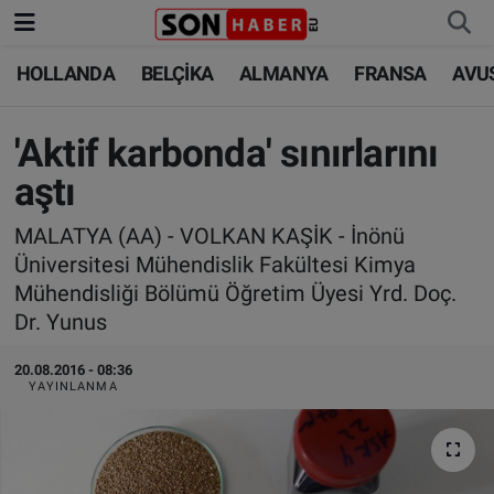
HOLLANDA
BELÇİKA
ALMANYA
FRANSA
AVU
HOLLANDA
HOLLANDA
Nöbetçi Eczaneler
BELÇİKA
BELÇİKA
Hava Durumu
'Aktif karbonda' sınırlarını
aştı
ALMANYA
ALMANYA
Trafik Durumu
MALATYA (AA) - VOLKAN KAŞİK - İnönü
FRANSA
TÜRKİYE
Süper Lig Puan Durumu ve Fikstür
Üniversitesi Mühendislik Fakültesi Kimya
Mühendisliği Bölümü Öğretim Üyesi Yrd. Doç.
AVUSTURYA
DÜNYA
Tüm Manşetler
Dr. Yunus
SAĞLIK - YAŞAM
BİLİM-TEKNOLOJİ
Son Dakika Haberleri
20.08.2016 - 08:36
YAYINLANMA
BİLİM-TEKNOLOJİ
SAĞLIK
Haber Arşivi
FOTO GALERİ