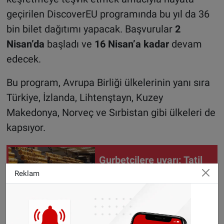
geçirilen DiscoverEU programında bu yıl da 36
bin bilet dağıtımı yapacak. Başvurular
2
Nisan’da
başladı ve
16 Nisan’a kadar
devam
edecek.
Bu program, Avrupa Birliği ülkelerinin yanı sıra
Türkiye, İzlanda, Lihtenştayn, Kuzey
Makedonya, Norveç ve Sırbistan gibi ülkeleri de
kapsıyor.
Gurbetçilere uyarı: Tatil
dönüşünde altın
Reklam
getirirken bu kuralları
unutmayın
Başvuru sürecinde gençlerin bazı genel kültür