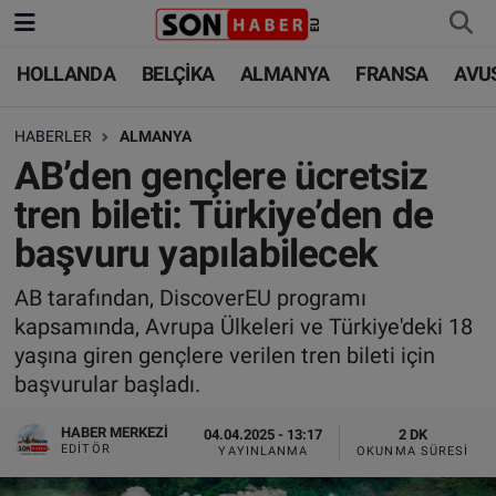
HOLLANDA
BELÇİKA
ALMANYA
FRANSA
AVU
HOLLANDA
HOLLANDA
Nöbetçi Eczaneler
HABERLER
ALMANYA
BELÇİKA
BELÇİKA
Hava Durumu
AB’den gençlere ücretsiz
ALMANYA
ALMANYA
Trafik Durumu
tren bileti: Türkiye’den de
başvuru yapılabilecek
FRANSA
TÜRKİYE
Süper Lig Puan Durumu ve Fikstür
AB tarafından, DiscoverEU programı
AVUSTURYA
DÜNYA
Tüm Manşetler
kapsamında, Avrupa Ülkeleri ve Türkiye'deki 18
yaşına giren gençlere verilen tren bileti için
SAĞLIK - YAŞAM
BİLİM-TEKNOLOJİ
Son Dakika Haberleri
başvurular başladı.
BİLİM-TEKNOLOJİ
SAĞLIK
Haber Arşivi
HABER MERKEZI
04.04.2025 - 13:17
2 DK
EDITÖR
YAYINLANMA
OKUNMA SÜRESI
FOTO GALERİ