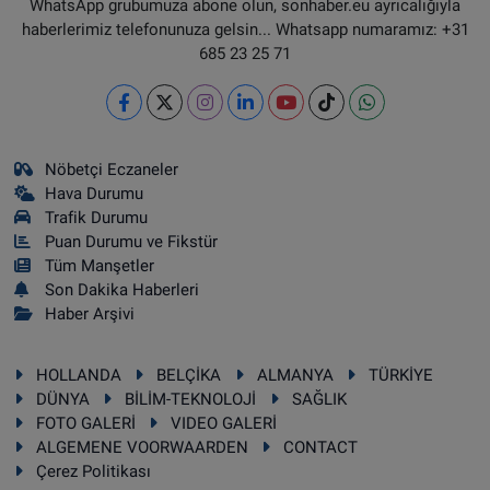
WhatsApp grubumuza abone olun, sonhaber.eu ayrıcalığıyla
haberlerimiz telefonunuza gelsin... Whatsapp numaramız: +31
685 23 25 71
Nöbetçi Eczaneler
Hava Durumu
Trafik Durumu
Puan Durumu ve Fikstür
Tüm Manşetler
Son Dakika Haberleri
Haber Arşivi
HOLLANDA
BELÇİKA
ALMANYA
TÜRKİYE
DÜNYA
BİLİM-TEKNOLOJİ
SAĞLIK
FOTO GALERİ
VIDEO GALERİ
ALGEMENE VOORWAARDEN
CONTACT
Çerez Politikası