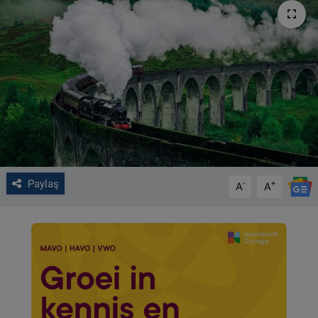
VIDEO GALERİ
ALGEMENE VOORWAARDEN
CONTACT
Çerez Politikası
Paylaş
-
+
A
A