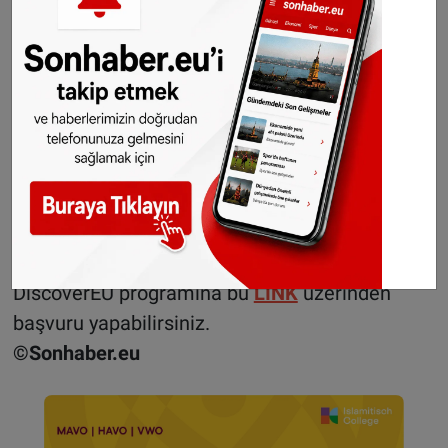
sorularını yanıtlaması gerekecek ve ardından
yapılacak Interrail çekilişi ile kazananlar
belirlenecek.
Vincent-Immanuel Herr ve Martin Speer adlı iki
Alman aktivistin girişimiyle başlatılan
DiscoverEU programı sayesinde 2018 yılından
bu yana bir milyonun üzerinde gence ücretsiz
tren bileti verildi.
DiscoverEU programına bu
LİNK
üzerinden
başvuru yapabilirsiniz.
©Sonhaber.eu