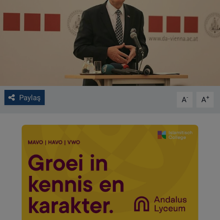
VIDEO GALERİ
ALGEMENE VOORWAARDEN
CONTACT
Çerez Politikası
Paylaş
-
+
A
A