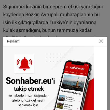
Sığınmacı krizinin bir deprem etkisi yarattığını
kaydeden Bozkır, Avrupalı muhataplarının bu
işin ilk çıktığı yıllarda Türkiye’nin uyarılarına
kulak asmadığını, bunun temmuza kadar
sürdüğünü ardından bu durumun temmuzdan
Reklam
sonra değiştiğini ifade etti.
Vize serbestisi
Türk insanının yürekli insanlar olduğunu nisan
sonuna kadar 72 kriteri gerçekleştirebileceği
iradesini ortaya koyduğunu anlatan Bozkır,
“Mayıs ayı başında bu konu AB Komisyonu’nun
oradan konseyin, konseyden de parlamentonun
gündemine gelecek. Bana göre, Türk vatandaşı