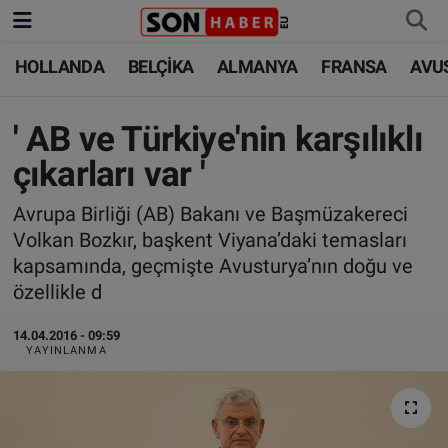
HOLLANDA
BELÇİKA
ALMANYA
FRANSA
AVU
HOLLANDA
HOLLANDA
Nöbetçi Eczaneler
BELÇİKA
BELÇİKA
Hava Durumu
' AB ve Türkiye'nin karşılıklı
çıkarları var '
ALMANYA
ALMANYA
Trafik Durumu
Avrupa Birliği (AB) Bakanı ve Başmüzakereci
FRANSA
TÜRKİYE
Süper Lig Puan Durumu ve Fikstür
Volkan Bozkır, başkent Viyana’daki temasları
kapsamında, geçmişte Avusturya’nın doğu ve
AVUSTURYA
DÜNYA
Tüm Manşetler
özellikle d
SAĞLIK - YAŞAM
BİLİM-TEKNOLOJİ
Son Dakika Haberleri
14.04.2016 - 09:59
YAYINLANMA
BİLİM-TEKNOLOJİ
SAĞLIK
Haber Arşivi
FOTO GALERİ