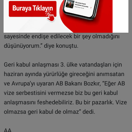
vizesiz seyahati hak ediyor. Öğrenciler,
işadamları, sanatçılar gelecek ve yeni biometrik
pasaportlarla Europol ile yapılacak işbirliği
sayesinde endişe edilecek bir şey olmadığını
düşünüyorum.” diye konuştu.
Geri kabul anlaşması 3. ülke vatandaşları için
haziran ayında yürürlüğe gireceğini anımsatan
ve Avrupa’yı uyaran AB Bakanı Bozkır, “Eğer AB
vize serbestisini vermezse biz bu geri kabul
anlaşmasını feshedebiliriz. Bu bir pazarlık. Vize
olmazsa geri kabul de olmaz” dedi.
AA