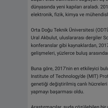
dünyasında yeni kapıları araladı. 2017 
elektronik, fizik, kimya ve mühendisli
Orta Doğu Teknik Üniversitesi (ODT
Ural Akbulut, uluslararası dergiler S
konferanslar gibi kaynaklardan, 20
gelişmeleri, yüzlerce buluş arasında
Buna göre, 2017'nin en etkileyici b
Institute of Technology'de (MIT) Pro
genetiği değiştirilmiş canlı hücrele
yapmayı başarması oldu.
Araştırmacılar, suda çözülebilen bir 