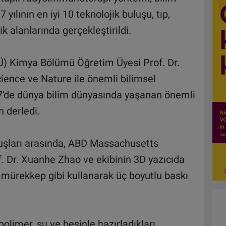
yılının en iyi 10 teknolojik buluşu, tıp,
k alanlarında gerçekleştirildi.
Ü) Kimya Bölümü Öğretim Üyesi Prof. Dr.
cience ve Nature ile önemli bilimsel
17'de dünya bilim dünyasında yaşanan önemli
n derledi.
uluşları arasında, ABD Massachusetts
f. Dr. Xuanhe Zhao ve ekibinin 3D yazıcıda
ri mürekkep gibi kullanarak üç boyutlu baskı
polimer, su ve besinle hazırladıkları