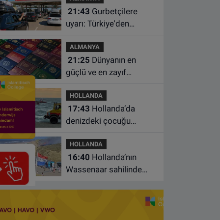
21:43
Gurbetçilere
uyarı: Türkiye'den
çıkmadan önce ücretli
ALMANYA
geçiş ve trafik
21:25
Dünyanın en
borcunuzu kontrol edin
güçlü ve en zayıf
pasaportları belli oldu
HOLLANDA
17:43
Hollanda’da
denizdeki çocuğu
kurtarmaya çalışan iki
HOLLANDA
kadın hayatını yitirdi
16:40
Hollanda’nın
Wassenaar sahilinde
yangın: Plajdakiler
bölgeden tahliye edildi