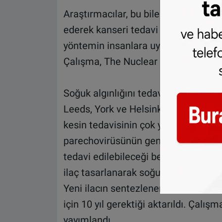
Araştırmacılar, bu bileşiğin kanser h
ederek kanseri tedavi ettiğini belirt
yöntemin insanlara uygulanabilmesi iç
Çalışma, The Nuclear Medicine derg
Soğuk algınlığını tedavi edecek vir
Leeds, York ve Helsinki üniversiteler
kesin tedavisinin çok yakın olduğunu
parechovirüsünün genetik kodu çözüld
tedavi edilebileceği belirtildi. Buluş i
ilaç tasarlanarak soğuk algınlığının 
Yeni ilacın sentezlenerek testler t
için 10 yıl gerektiği aktarıldı. Çal
yayımlandı.