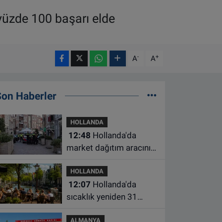
yüzde 100 başarı elde
-
+
A
A
Son Haberler
HOLLANDA
12:48
Hollanda'da
market dağıtım aracının
çarptığı 3 yaşındaki
HOLLANDA
çocuk hayatını kaybetti
12:07
Hollanda'da
sıcaklık yeniden 31
dereceye çıkacak
ALMANYA