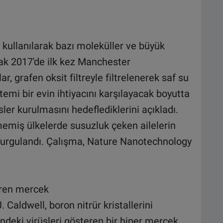
kullanılarak bazı moleküller ve büyük
ncak 2017'de ilk kez Manchester
, grafen oksit filtreyle filtrelenerek saf su
istemi bir evin ihtiyacını karşılayacak boyutta
ler kurulmasını hedeflediklerini açıkladı.
emiş ülkelerde susuzluk çeken ailelerin
urgulandı. Çalışma, Nature Nanotechnology
eren mercek
 Caldwell, boron nitrür kristallerini
indeki virüsleri gösteren bir hiper mercek