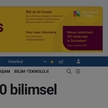
°
İstanbul
.1
30
14
YAŞAM
BİLİM-TEKNOLOJİ
14
0 bilimsel
45
0
86