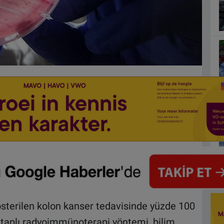
österilen kolon kanser tedavisinde yüzde 100
etaplı radyoimmünoterapi yöntemi, bilim