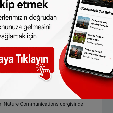
ücrelerini bulup ardından da onları yok
ti. Hayvan deneylerinde başarılı olan bu
in çalışmaların başlatıldığı belirtildi.
isinde yayımlandı.
üsün kodu çözüldü
indeki araştırmacılar, soğuk algınlığının
 açıkladı. Açıklamada, insan
üğü için soğuk algınlığının tek bir ilaçla
le virüslerin kendilerini yenilese bile tek bir
tedavi edilebileceğini gösterdiği vurgulandı.
amamlandıktan sonra kullanılmaya başlaması
ışma, Nature Communications dergisinde