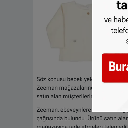
Söz konusu bebek yeleğinin
17 Temm
Zeeman mağazalarında satışa sunuldu
satın alan müşterilerin dikkatli olmal
Zeeman, ebeveynlere söz konusu giy
çağrısında bulundu. Ürünü satın ala
mağazasına iade etmeleri talep edildi