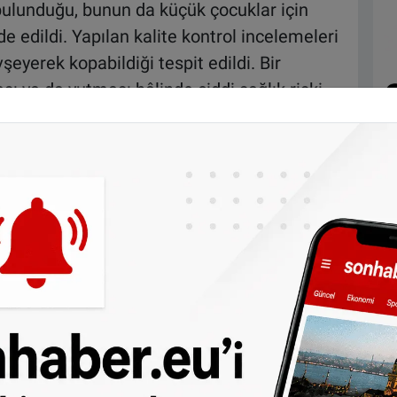
ulunduğu, bunun da küçük çocuklar için
e edildi. Yapılan kalite kontrol incelemeleri
yerek kopabildiği tespit edildi. Bir
 ya da yutması hâlinde ciddi sağlık riski
ünlerine yönelik Avrupa güvenlik
ığı açıklandı. Zeeman, tüketici güvenliğinin
ti tedbir kapsamında geri çağırma kararı
ebek yeleği) adıyla satılan ve
A68524 /
el. Ürün numarası, yeleğin iç kısmındaki
r alıyor.
Zeeman
, tüketicilerin doğru ürünü
rini kontrol etmeleri gerektiğini hatırlattı.