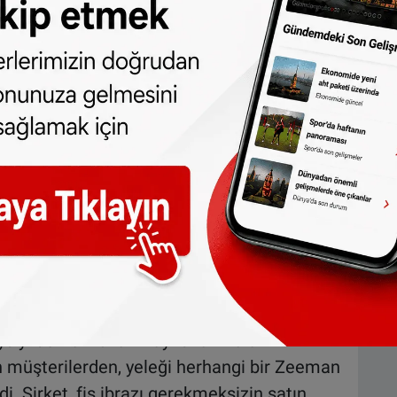
uz 2024 ile 22 Ocak 2026 tarihleri arasında
ğu belirtildi. Bu tarihler arasında ürünü
arı istendi.
siyi derhal kullanmayı bırakmaları
n müşterilerden, yeleği herhangi bir Zeeman
. Şirket, fiş ibrazı gerekmeksizin satın