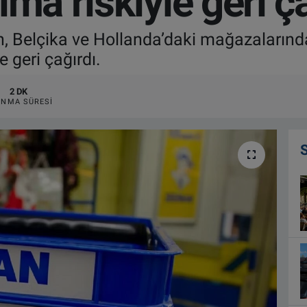
ma riskiyle geri ç
, Belçika ve Hollanda’daki mağazalarında
e geri çağırdı.
2 DK
NMA SÜRESI