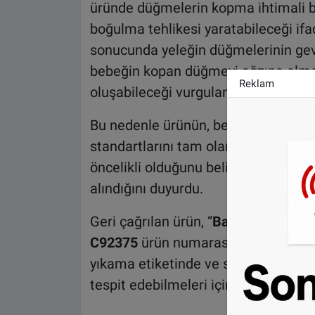
üründe düğmelerin kopma ihtimali b
boğulma tehlikesi yaratabileceği ifad
sonucunda yeleğin düğmelerinin gevşe
bebeğin kopan düğmeyi ağzına alması
Reklam
oluşabileceği vurgulandı.
Bu nedenle ürünün, bebek tekstil ür
standartlarını tam olarak karşılamad
öncelikli olduğunu belirterek ihtiya
alındığını duyurdu.
Geri çağrılan ürün, “
Baby vestje
” (b
C92375
ürün numarasını taşıyan mod
yıkama etiketinde ve satış fişinde ye
tespit edebilmeleri için etiket bilgile