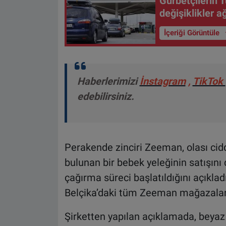
Gurbetçilerin 
değişiklikler a
İçeriği Görüntüle
Haberlerimizi
İnstagram
,
TikTok
edebilirsiniz.
Perakende zinciri Zeeman, olası ciddi
bulunan bir bebek yeleğinin satışını
çağırma süreci başlatıldığını açıkla
Belçika’daki tüm Zeeman mağazaları i
Şirketten yapılan açıklamada, beyaz