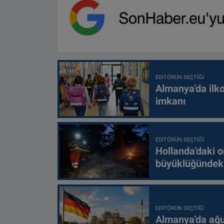
EDITÖRÜN SEÇTIĞI
Almanya'da ilko
imkanı
EDITÖRÜN SEÇTIĞI
Hollanda'daki o
büyüklüğündeki
EDITÖRÜN SEÇTIĞI
Almanya'da ağus