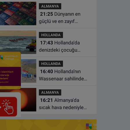
ALMANYA
geçiş ve trafik
21:25
Dünyanın en
borcunuzu kontrol edin
güçlü ve en zayıf
pasaportları belli oldu
HOLLANDA
17:43
Hollanda’da
denizdeki çocuğu
kurtarmaya çalışan iki
HOLLANDA
kadın hayatını yitirdi
16:40
Hollanda’nın
Wassenaar sahilinde
yangın: Plajdakiler
ALMANYA
bölgeden tahliye edildi
16:21
Almanya'da
sıcak hava nedeniyle
ölenlerin sayısı 10 bine
yaklaştı