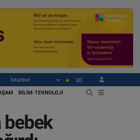
°
İstanbul
03
30
17
YAŞAM
BİLİM-TEKNOLOJİ
16
23
a bebek
0
56