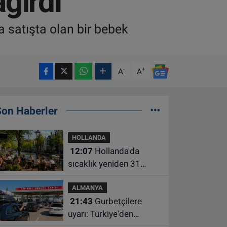
ağırdı
 satışta olan bir bebek
-
+
A
A
Son Haberler
HOLLANDA
12:07
Hollanda'da
sıcaklık yeniden 31
dereceye çıkacak
ALMANYA
21:43
Gurbetçilere
uyarı: Türkiye'den
çıkmadan önce ücretli