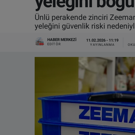
yeleğini boğul
VIDEO GALERİ
Ünlü perakende zinciri Zeeman
yeleğini güvenlik riski nedeniyl
ALGEMENE VOORWAARDEN
HABER MERKEZI
11.02.2026 - 11:19
CONTACT
EDITÖR
YAYINLANMA
OKU
Çerez Politikası