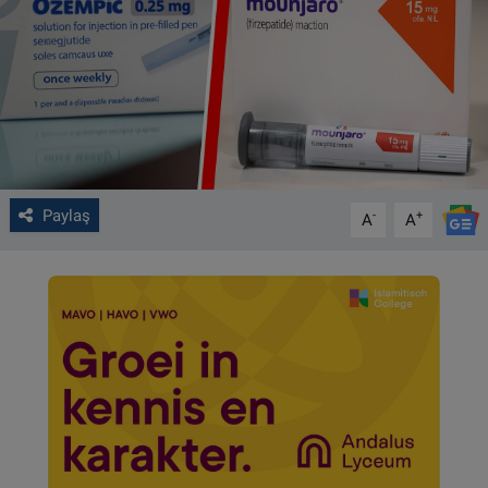
VIDEO GALERİ
ALGEMENE VOORWAARDEN
CONTACT
Çerez Politikası
Paylaş
-
+
A
A