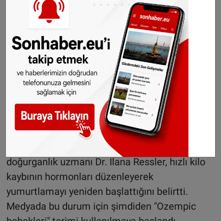
ise doğum kontrol kullanılıp kullanılmadığı
bilinmiyor. Kurum, bu verilerin henüz yeterli
olmadığını ve resmî bir uyarı yayımlamak için
erken olduğunu belirtiyor.
Uzmanlar: Hormon dengesi değişince
yumurtlama başlayabilir
Uzmanlar, bu ilaçların doğrudan hamilelik
yaratmadığını, ancak vücuttaki hormonal
dengeyi etkileyerek yumurtlamayı
tetikleyebileceğini söylüyor. Amerikan
doğurganlık uzmanı Dr. Ilana Ressler, hızlı kilo
kaybının hormonları düzenleyerek
yumurtlamayı yeniden başlattığını belirtti.
Medyada bu durum için şimdiden "Ozempic
bebekleri" terimi kullanılmaya başlandı.