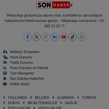
WhatsApp grubumuza abone olun, sonhaber.eu ayrıcalığıyla
haberlerimiz telefonunuza gelsin... Whatsapp numaramız: +31
685 23 25 71
Nöbetçi Eczaneler
Hava Durumu
Trafik Durumu
Puan Durumu ve Fikstür
Tüm Manşetler
Son Dakika Haberleri
Haber Arşivi
HOLLANDA
BELÇİKA
ALMANYA
TÜRKİYE
DÜNYA
BİLİM-TEKNOLOJİ
SAĞLIK
FOTO GALERİ
VIDEO GALERİ