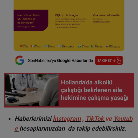
Hollanda'da alkollü
çalıştığı belirlenen aile
hekimine çalışma yasağı
Haberlerimizi
İnstagram
,
TikTok
ve
Youtub
e
hesaplarımızdan da takip edebilirsiniz.