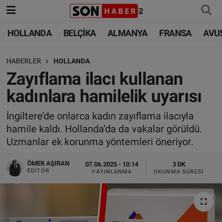
HOLLANDA
BELÇİKA
ALMANYA
FRANSA
AVU
HOLLANDA
HOLLANDA
Nöbetçi Eczaneler
HABERLER
HOLLANDA
BELÇİKA
BELÇİKA
Hava Durumu
Zayıflama ilacı kullanan
ALMANYA
ALMANYA
Trafik Durumu
kadınlara hamilelik uyarısı
FRANSA
TÜRKİYE
Süper Lig Puan Durumu ve Fikstür
İngiltere’de onlarca kadın zayıflama ilacıyla
hamile kaldı. Hollanda’da da vakalar görüldü.
AVUSTURYA
DÜNYA
Tüm Manşetler
Uzmanlar ek korunma yöntemleri öneriyor.
SAĞLIK - YAŞAM
BİLİM-TEKNOLOJİ
Son Dakika Haberleri
ÖMER AŞIRAN
07.06.2025 - 10:14
3 DK
EDITÖR
YAYINLANMA
OKUNMA SÜRESI
BİLİM-TEKNOLOJİ
SAĞLIK
Haber Arşivi
FOTO GALERİ