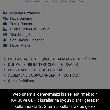
Nöbetçi Eczaneler
Hava Durumu
Trafik Durumu
Puan Durumu ve Fikstür
Tüm Manşetler
Son Dakika Haberleri
Haber Arşivi
HOLLANDA
BELÇİKA
ALMANYA
TÜRKİYE
DÜNYA
BİLİM-TEKNOLOJİ
SAĞLIK
FOTO GALERİ
VIDEO GALERİ
ALGEMENE VOORWAARDEN
CONTACT
Çerez Politikası
Web sitemiz, deneyiminizi kişiselleştirmek için
KVKK ve GDPR kurallarına uygun olarak çerezler
RSS
Copyright © 2025 Sonhaber.eu Her hakkı saklıdır.
kullanmaktadır. Sitemizi kullanarak bu çerez