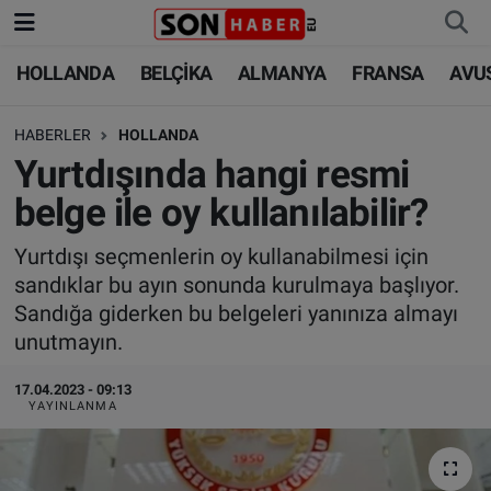
HOLLANDA
BELÇİKA
ALMANYA
FRANSA
AVU
HOLLANDA
HOLLANDA
Nöbetçi Eczaneler
HABERLER
HOLLANDA
BELÇİKA
BELÇİKA
Hava Durumu
Yurtdışında hangi resmi
ALMANYA
ALMANYA
Trafik Durumu
belge ile oy kullanılabilir?
FRANSA
TÜRKİYE
Süper Lig Puan Durumu ve Fikstür
Yurtdışı seçmenlerin oy kullanabilmesi için
sandıklar bu ayın sonunda kurulmaya başlıyor.
AVUSTURYA
DÜNYA
Tüm Manşetler
Sandığa giderken bu belgeleri yanınıza almayı
unutmayın.
SAĞLIK - YAŞAM
BİLİM-TEKNOLOJİ
Son Dakika Haberleri
17.04.2023 - 09:13
YAYINLANMA
BİLİM-TEKNOLOJİ
SAĞLIK
Haber Arşivi
FOTO GALERİ