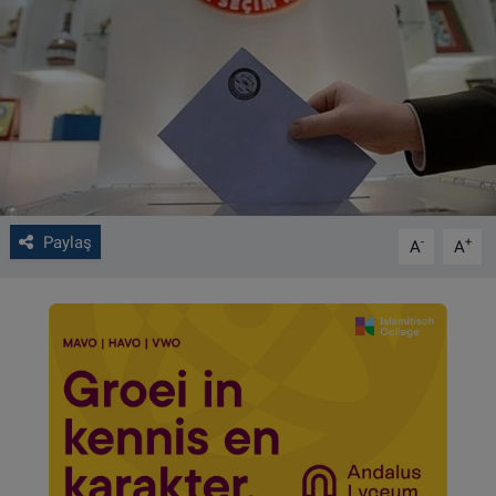
VIDEO GALERİ
ALGEMENE VOORWAARDEN
CONTACT
Çerez Politikası
Paylaş
-
+
A
A