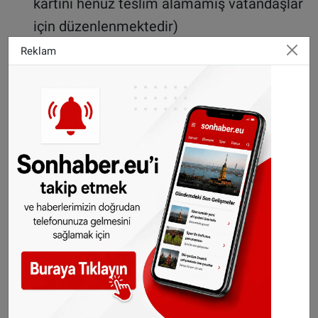
kartını henüz teslim alamamış vatandaşlar
için düzenlenmektedir)
Türkiye'deki resmi dairelerce verilen soğuk
Reklam
damgalı kimlik kartı,
Türkiye Cumhuriyeti askerlik belgesi
Yukarıdaki listede bulunan belgelerde fotoğraf
bulunuyor ancak Kimlik Numarası yer almıyor
ise, Başkonsolosluklardan alınabilecek, nüfus
kayıt örneğinin de fotoğraflı belgeyle birlikte
ibraz edilmesi gerekmekte.
©Sonhaber.eu
Haberlerimizi
İnsta
gram hesabımızdan
da takip
edebilirsiniz.