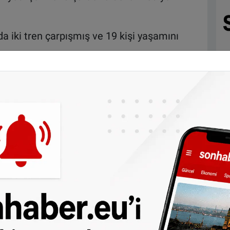
a iki tren çarpışmış ve 19 kişi yaşamını