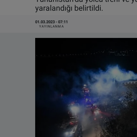
yaralandığı belirtildi.
VIDEO GALERİ
01.03.2023 - 07:11
ALGEMENE VOORWAARDEN
YAYINLANMA
CONTACT
Çerez Politikası