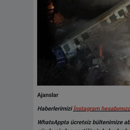
Ajanslar
Haberlerimizi
İnsta
gram hesabımız
WhatsAppta ücretsiz bültenimize abo