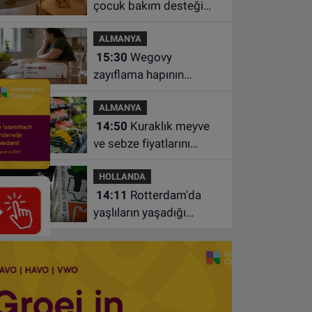
çocuk bakım desteği
artsa da ailelerin çoğu
ALMANYA
hâlâ ek ödeme yapıyor
15:30
Wegovy
zayıflama hapının
Almanya’da satışa
ALMANYA
çıkacağı tarih belli oldu
14:50
Kuraklık meyve
ve sebze fiyatlarını
yüzde 20'ye kadar
HOLLANDA
artırabilir
14:11
Rotterdam'da
yaşlıların yaşadığı
apartmanda çıkan
yangında bir kişi öldü