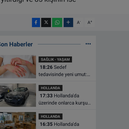
-
+
A
A
Son Haberler
SAĞLIK - YAŞAM
18:26
Sedef
tedavisinde yeni umut:
Bazı hastaların neden
HOLLANDA
iyileşmediği bulundu
17:33
Hollanda'da
üzerinde onlarca kurşun
izi bulunan BMW 55 bin
HOLLANDA
euroya satışa çıktı
16:35
Hollanda'da