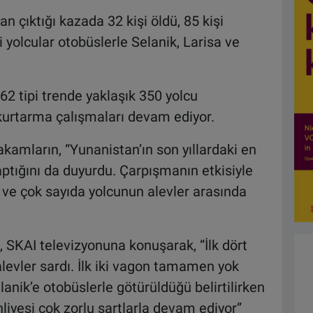
n çıktığı kazada 32 kişi öldü, 85 kişi
 yolcular otobüslerle Selanik, Larisa ve
62 tipi trende yaklaşık 350 yolcu
urtarma çalışmaları devam ediyor.
akamların, “Yunanistan’ın son yıllardaki en
ptığını da duyurdu. Çarpışmanın etkisiyle
 ve çok sayıda yolcunun alevler arasında
 SKAI televizyonuna konuşarak, “İlk dört
alevler sardı. İlk iki vagon tamamen yok
anik’e otobüslerle götürüldüğü belirtilirken
hliyesi çok zorlu şartlarla devam ediyor”