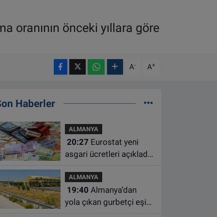
a oranının önceki yıllara göre
-
+
A
A
Son Haberler
ALMANYA
20:27
Eurostat yeni
asgari ücretleri açıkladı:
Hollanda AB'de ikinci
ALMANYA
sıraya yükseldi
19:40
Almanya’dan
yola çıkan gurbetçi eşini
Hırvatistan’da benzin