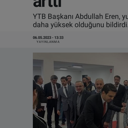
arttı
VIDEO GALERİ
YTB Başkanı Abdullah Eren, yur
daha yüksek olduğunu bildirdi
ALGEMENE VOORWAARDEN
06.05.2023 - 13:33
CONTACT
YAYINLANMA
Çerez Politikası