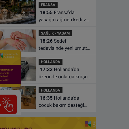
FRANSA
istasyonunda unuttu
18:55
Fransa'da
yasağa rağmen kedi ve
köpek satan pet
SAĞLIK - YAŞAM
shoplara hayvan başına
18:26
Sedef
1.500 euro ceza
tedavisinde yeni umut:
Bazı hastaların neden
HOLLANDA
iyileşmediği bulundu
17:33
Hollanda'da
üzerinde onlarca kurşun
izi bulunan BMW 55 bin
HOLLANDA
euroya satışa çıktı
16:35
Hollanda'da
çocuk bakım desteği
artsa da ailelerin çoğu
hâlâ ek ödeme yapıyor