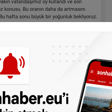
akın vatandaşımız oy kullandı ve son
söz konusu. Bu oranın daha da artmasını
Bu hafta sonu büyük bir yoğunluk bekliyoruz.
içi oy kullanmaya çağırıyoruz." ifadelerini
or, hakikaten çok mutluyuz. Sandıkların
ndaşımız çok memnun." dedi.
çalıştığını vurgulayan Eren, "İki memur ve
itler var. Burada son derece güvenli bir seçim
klandığı odaya her parti kendi kilidini
u konuda açık ara dünya ülkelerinin önünde.
de başka bu operasyonu yapabilen yok."
u Ayşegül Gökçen Karaarslan, Eren ile YTB