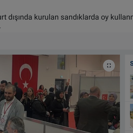
t dışında kurulan sandıklarda oy kullanm
.