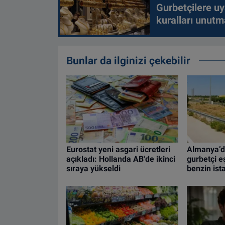
Gurbetçilere uy
kuralları unutm
Bunlar da ilginizi çekebilir
Eurostat yeni asgari ücretleri
Almanya’d
açıkladı: Hollanda AB'de ikinci
gurbetçi eş
sıraya yükseldi
benzin is