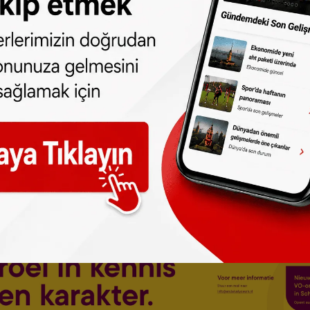
gi verdi.
dan
da takip edebilirsiniz.
ne olun, Hollanda ve diğer Avrupa ülkeleri
r gün telefonunuza gelsin!
Abone olmak için
 türlü hakkı
SONHABER.eu
’ya aittir.
lmeden alınan haberler için hukuki işlem