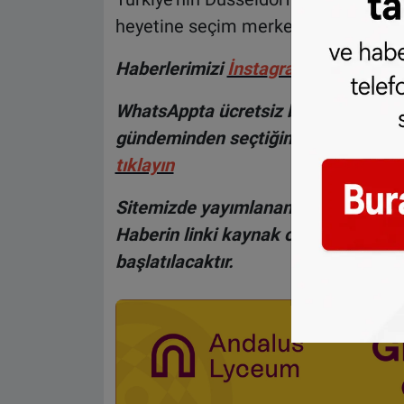
heyetine seçim merkezi hakkında bil
Haberlerimizi
İnsta
gram hesabımız
WhatsAppta ücretsiz bültenimize abo
gündeminden seçtiğimiz haberler he
tıklayın
Sitemizde yayımlanan haberlerin her
Haberin linki kaynak olarak gösteri
başlatılacaktır.