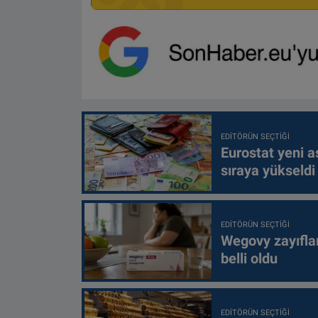
EDITÖRÜN SEÇTIĞI
Eurostat yeni as
sıraya yükseldi
EDITÖRÜN SEÇTIĞI
Wegovy zayıfla
belli oldu
EDITÖRÜN SEÇTIĞI