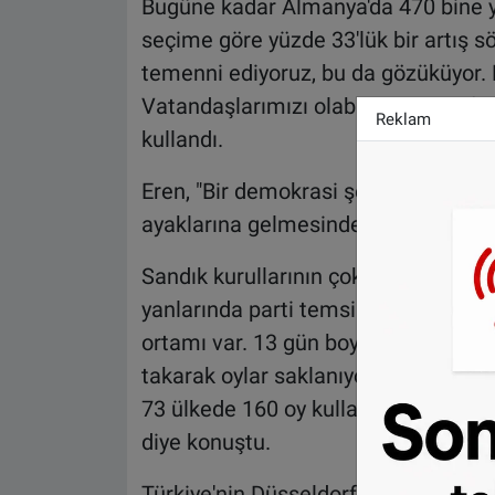
Bugüne kadar Almanya'da 470 bine y
seçime göre yüzde 33'lük bir artış 
temenni ediyoruz, bu da gözüküyor. 
Vatandaşlarımızı olabildiğince hafta 
Reklam
kullandı.
Eren, "Bir demokrasi şenliği yaşanıy
ayaklarına gelmesinden dolayı vata
Sandık kurullarının çok profesyonel 
yanlarında parti temsilcileri, müşah
ortamı var. 13 gün boyunca oyların sa
takarak oylar saklanıyor. Türkiye, b
73 ülkede 160 oy kullanma merkezin
diye konuştu.
Türkiye'nin Düsseldorf Başkonsolos