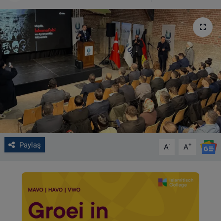
VIDEO GALERİ
ALGEMENE VOORWAARDEN
CONTACT
Çerez Politikası
Paylaş
-
+
A
A