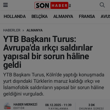
HOLLANDA
BELÇİKA
ALMANYA
FRANSA
AVU
HOLLANDA
HOLLANDA
Nöbetçi Eczaneler
HABERLER
ALMANYA
BELÇİKA
BELÇİKA
Hava Durumu
YTB Başkanı Turus:
ALMANYA
ALMANYA
Trafik Durumu
Avrupa'da ırkçı saldırılar
yapısal bir sorun hâline
FRANSA
TÜRKİYE
Süper Lig Puan Durumu ve Fikstür
geldi
AVUSTURYA
DÜNYA
Tüm Manşetler
YTB Başkanı Turus, Köln’de yaptığı konuşmada
yurt dışındaki Türklerin maruz kaldığı ırkçı ve
SAĞLIK - YAŞAM
BİLİM-TEKNOLOJİ
Son Dakika Haberleri
İslamofobik saldırıların yapısal bir sorun hâline
geldiğini vurguladı.
BİLİM-TEKNOLOJİ
SAĞLIK
Haber Arşivi
HABER MERKEZI
08.12.2025 - 11:39
3 DK
FOTO GALERİ
EDITÖR
YAYINLANMA
OKUNMA SÜRESI