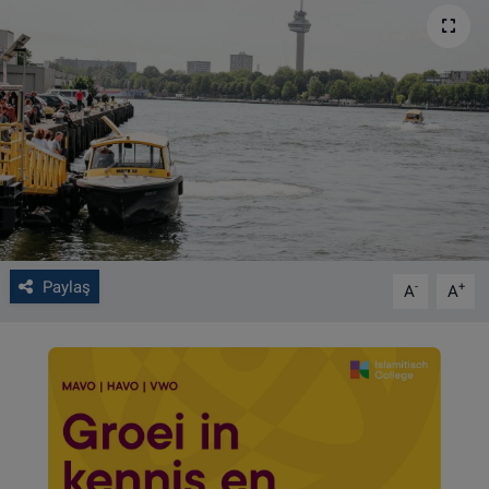
VIDEO GALERİ
ALGEMENE VOORWAARDEN
CONTACT
Çerez Politikası
Paylaş
-
+
A
A