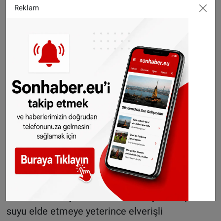
bulmaya çalıştıklarını belirten Van der Ploeg,
Reklam
yeraltı su kaynaklarının da artan baskının
altında olduğunu dile getirdi.
Deşarj konusunda dikkatli olunmalı!
Van der Ploeg , düşük su seviyelerinde, suyun
kirlilik oranının da arttığını ve nehir suyunun
arıtılmasının daha zor bir hale geldiğini dile
getirdi ve su şirketlerinin, örneğin endüstriyel
deşarjların neden olduğu kirliliği azaltmak için,
hükümetler, su yöneticileri, araştırma
enstitüleri ve kullanıcılar ile görüşmeler
yapmak istediğini belirtti.
RIWA-Maas'ın yöneticisi, Maas suyunun içme
suyu elde etmeye yeterince elverişli