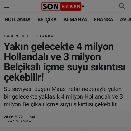
HOLLANDA
BELÇİKA
ALMANYA
FRANSA
AVU
HOLLANDA
HOLLANDA
Nöbetçi Eczaneler
HABERLER
HOLLANDA
BELÇİKA
BELÇİKA
Hava Durumu
Yakın gelecekte 4 milyon
ALMANYA
ALMANYA
Trafik Durumu
Hollandalı ve 3 milyon
Belçikalı içme suyu sıkıntısı
FRANSA
TÜRKİYE
Süper Lig Puan Durumu ve Fikstür
çekebilir!
AVUSTURYA
DÜNYA
Tüm Manşetler
Su seviyesi düşen Maas nehri nedeniyle yakın
bir gelecekte yaklaşık 4 milyon Hollandalı ve 3
SAĞLIK - YAŞAM
BİLİM-TEKNOLOJİ
Son Dakika Haberleri
milyon Belçikalı içme suyu sıkıntısı çekebilir.
BİLİM-TEKNOLOJİ
SAĞLIK
Haber Arşivi
24.06.2022 - 11:34
YAYINLANMA
FOTO GALERİ