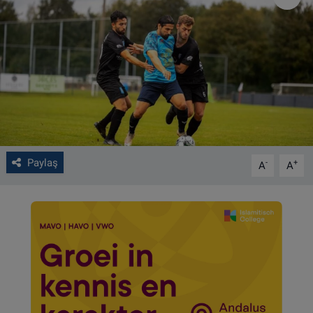
VIDEO GALERİ
ALGEMENE VOORWAARDEN
CONTACT
Çerez Politikası
Paylaş
-
+
A
A