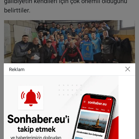
galibiyetin kendileri için çok önemli olduğunu
belirttiler.
Reklam
Çavuş ve Karali, “Bugün hem tanıtım gecemiz
hem de sezonun ilk galibiyetini almamız bizim
için büyük bir anlam taşıyor. Geçen sezon 3.
Amatör Küme’de şampiyon olarak bir üst
kümeye yükseldik ve bu başarıyı sürdürmek