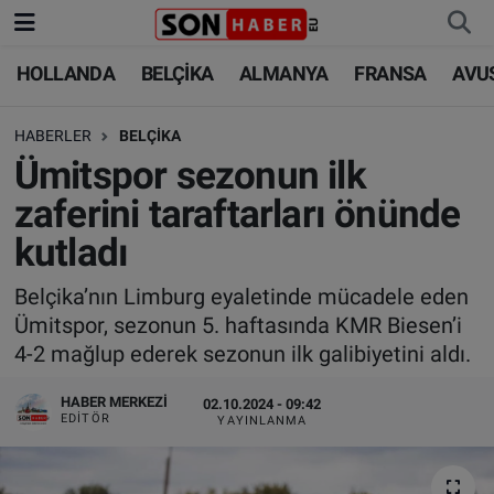
HOLLANDA
BELÇİKA
ALMANYA
FRANSA
AVU
HOLLANDA
HOLLANDA
Nöbetçi Eczaneler
HABERLER
BELÇİKA
BELÇİKA
BELÇİKA
Hava Durumu
Ümitspor sezonun ilk
ALMANYA
ALMANYA
Trafik Durumu
zaferini taraftarları önünde
kutladı
FRANSA
TÜRKİYE
Süper Lig Puan Durumu ve Fikstür
Belçika’nın Limburg eyaletinde mücadele eden
AVUSTURYA
DÜNYA
Tüm Manşetler
Ümitspor, sezonun 5. haftasında KMR Biesen’i
4-2 mağlup ederek sezonun ilk galibiyetini aldı.
SAĞLIK - YAŞAM
BİLİM-TEKNOLOJİ
Son Dakika Haberleri
HABER MERKEZI
02.10.2024 - 09:42
BİLİM-TEKNOLOJİ
SAĞLIK
Haber Arşivi
EDITÖR
YAYINLANMA
FOTO GALERİ