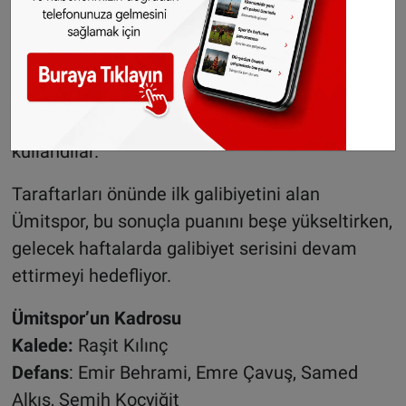
istiyoruz. Takıma yeni transfer ettiğimiz
futbolcuların uyum süreci çok iyi ilerliyor ve her
geçen gün daha iyiye gidiyoruz. Maasmechelen
belediyesindeki dernekler ve taraftarlarımızın
desteği de bizi gururlandırıyor,” ifadelerini
kullandılar.
Taraftarları önünde ilk galibiyetini alan
Ümitspor, bu sonuçla puanını beşe yükseltirken,
gelecek haftalarda galibiyet serisini devam
ettirmeyi hedefliyor.
Ümitspor’un Kadrosu
Kalede:
Raşit Kılınç
Defans
: Emir Behrami, Emre Çavuş, Samed
Alkış, Semih Koçyiğit