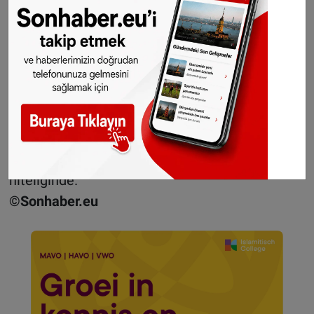
En fazla tutuklama 130 kişiyle ABD’de
gerçekleşti. Almanya’da 42, İngiltere’de ise 37
kişi gözaltına alındı. Europol yetkilileri,
operasyonun devam ettiğini ve yeni
tutuklamaların da olabileceğini duyurdu.
RapTor, 2023’te düzenlenen ve 288 kişinin
yakalandığı SpecTor Operasyonu’nun devamı
niteliğinde.
©Sonhaber.eu