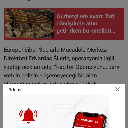
Gurbetçilere uyarı: Tatil
dönüşünde altın
getirirken bu kuralları
unutmayın
Europol Siber Suçlarla Mücadele Merkezi
Direktörü Edvardas Šileris, operasyonla ilgili
yaptığı açıklamada, “RapTor Operasyonu, dark
web’in polisin erişemeyeceği bir alan
olmadığını açıkça ortaya koydu,” dedi.
Reklam
En çok tutuklama ABD’de
Operasyon Hollanda’nın dışında, ABD, Brezilya,
İngiltere, Almanya, Fransa, Avusturya, İspanya
ve İsviçre gibi ülkelerde de yürütüldü.