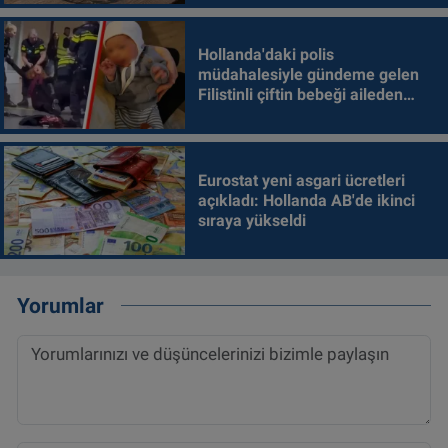
Hollanda'daki polis
müdahalesiyle gündeme gelen
Filistinli çiftin bebeği aileden
alındı
Eurostat yeni asgari ücretleri
açıkladı: Hollanda AB'de ikinci
sıraya yükseldi
Yorumlar