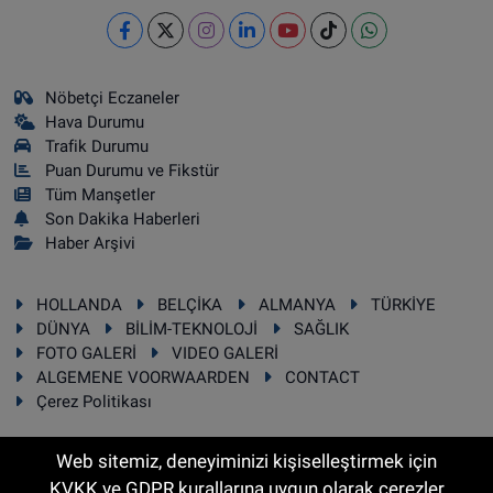
Nöbetçi Eczaneler
Hava Durumu
Trafik Durumu
Puan Durumu ve Fikstür
Tüm Manşetler
Son Dakika Haberleri
Haber Arşivi
HOLLANDA
BELÇİKA
ALMANYA
TÜRKİYE
DÜNYA
BİLİM-TEKNOLOJİ
SAĞLIK
FOTO GALERİ
VIDEO GALERİ
ALGEMENE VOORWAARDEN
CONTACT
Çerez Politikası
Web sitemiz, deneyiminizi kişiselleştirmek için
KVKK ve GDPR kurallarına uygun olarak çerezler