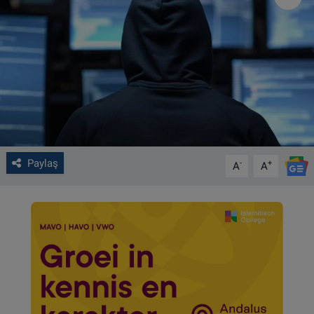
VIDEO GALERİ
ALGEMENE VOORWAARDEN
CONTACT
Çerez Politikası
Paylaş
-
+
A
A