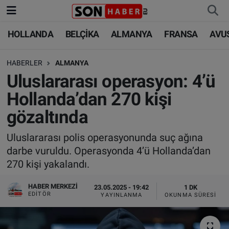
HOLLANDA
BELÇİKA
ALMANYA
FRANSA
AVU
HOLLANDA
HOLLANDA
Nöbetçi Eczaneler
HABERLER
ALMANYA
BELÇİKA
BELÇİKA
Hava Durumu
Uluslararası operasyon: 4’ü
ALMANYA
ALMANYA
Trafik Durumu
Hollanda’dan 270 kişi
gözaltında
FRANSA
TÜRKİYE
Süper Lig Puan Durumu ve Fikstür
Uluslararası polis operasyonunda suç ağına
AVUSTURYA
DÜNYA
Tüm Manşetler
darbe vuruldu. Operasyonda 4’ü Hollanda’dan
270 kişi yakalandı.
SAĞLIK - YAŞAM
BİLİM-TEKNOLOJİ
Son Dakika Haberleri
HABER MERKEZI
23.05.2025 - 19:42
1 DK
BİLİM-TEKNOLOJİ
SAĞLIK
Haber Arşivi
EDITÖR
YAYINLANMA
OKUNMA SÜRESI
FOTO GALERİ