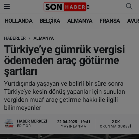
HOLLANDA
BELÇİKA
ALMANYA
FRANSA
AVU
HOLLANDA
HOLLANDA
Nöbetçi Eczaneler
HABERLER
ALMANYA
BELÇİKA
BELÇİKA
Hava Durumu
Türkiye’ye gümrük vergisi
ALMANYA
ALMANYA
Trafik Durumu
ödemeden araç götürme
şartları
FRANSA
TÜRKİYE
Süper Lig Puan Durumu ve Fikstür
Yurtdışında yaşayan ve belirli bir süre sonra
AVUSTURYA
DÜNYA
Tüm Manşetler
Türkiye’ye kesin dönüş yapanlar için sunulan
vergiden muaf araç getirme hakkı ile ilgili
SAĞLIK - YAŞAM
BİLİM-TEKNOLOJİ
Son Dakika Haberleri
bilinmeyenler
BİLİM-TEKNOLOJİ
SAĞLIK
Haber Arşivi
HABER MERKEZI
22.04.2025 - 19:41
2 DK
EDITÖR
YAYINLANMA
OKUNMA SÜRESI
FOTO GALERİ