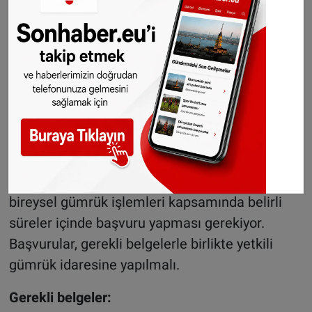
Aracın model yılı dahil en fazla 3 yaşında
olması gerekiyor.
Araç, en az 6 aydır yurtdışında ve kişinin
kendi adına kayıtlı olmalı.
Türkiye’ye getirilen araç, 12 ay boyunca
satılamaz veya başkasına devredilemez.
Başvuru süreci ve gerekli belgeler
Aracı Türkiye’ye ithal etmek isteyenlerin,
bireysel gümrük işlemleri kapsamında belirli
süreler içinde başvuru yapması gerekiyor.
Başvurular, gerekli belgelerle birlikte yetkili
gümrük idaresine yapılmalı.
Gerekli belgeler: