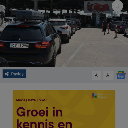
VIDEO GALERİ
ALGEMENE VOORWAARDEN
CONTACT
Çerez Politikası
Paylaş
-
+
A
A