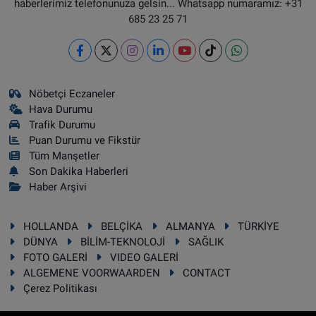
haberlerimiz telefonunuza gelsin... Whatsapp numaramız: +31
685 23 25 71
Nöbetçi Eczaneler
Hava Durumu
Trafik Durumu
Puan Durumu ve Fikstür
Tüm Manşetler
Son Dakika Haberleri
Haber Arşivi
HOLLANDA
BELÇİKA
ALMANYA
TÜRKİYE
DÜNYA
BİLİM-TEKNOLOJİ
SAĞLIK
FOTO GALERİ
VIDEO GALERİ
ALGEMENE VOORWAARDEN
CONTACT
Çerez Politikası