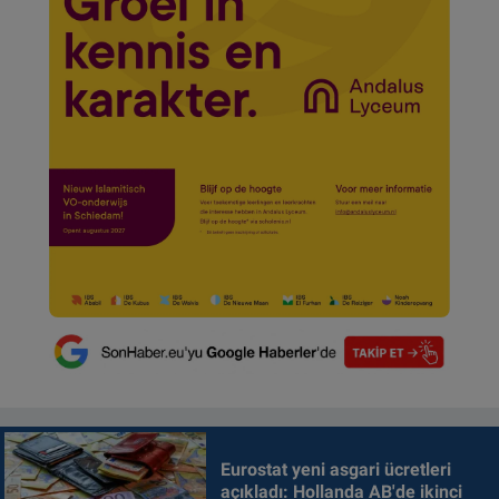
Eurostat yeni asgari ücretleri
açıkladı: Hollanda AB'de ikinci