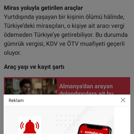
Miras yoluyla getirilen araçlar
Yurtdışında yaşayan bir kişinin ölümü hâlinde,
Türkiye’deki mirasçıları, o kişiye ait aracı vergi
ödemeden Türkiye’ye getirebiliyor. Bu durumda
gümrük vergisi, KDV ve ÖTV muafiyeti geçerli
oluyor.
Araç yaşı ve kayıt şartı
Almanya'dan arayan
dolandırıcılara ait bu
numaralara dikkat
Reklam
Aracın da bazı kriterleri karşılaması
gerekiyor: