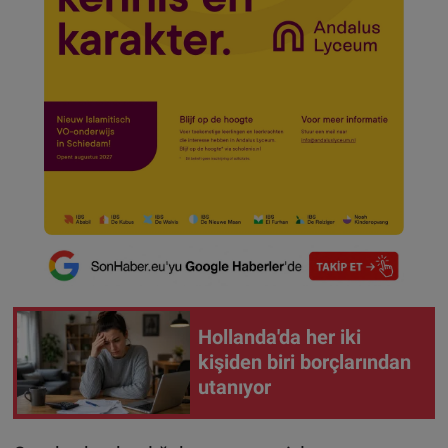
Hollanda'da her iki
kişiden biri borçlarından
utanıyor