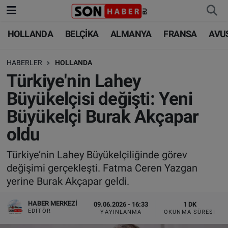
HOLLANDA
BELÇİKA
ALMANYA
FRANSA
AVU
HOLLANDA
HOLLANDA
Nöbetçi Eczaneler
HABERLER
HOLLANDA
BELÇİKA
BELÇİKA
Hava Durumu
Türkiye'nin Lahey
ALMANYA
ALMANYA
Trafik Durumu
Büyükelçisi değişti: Yeni
Büyükelçi Burak Akçapar
FRANSA
TÜRKİYE
Süper Lig Puan Durumu ve Fikstür
oldu
AVUSTURYA
DÜNYA
Tüm Manşetler
Türkiye’nin Lahey Büyükelçiliğinde görev
değişimi gerçekleşti. Fatma Ceren Yazgan
SAĞLIK - YAŞAM
BİLİM-TEKNOLOJİ
Son Dakika Haberleri
yerine Burak Akçapar geldi.
BİLİM-TEKNOLOJİ
SAĞLIK
Haber Arşivi
HABER MERKEZI
09.06.2026 - 16:33
1 DK
EDITÖR
YAYINLANMA
OKUNMA SÜRESI
FOTO GALERİ