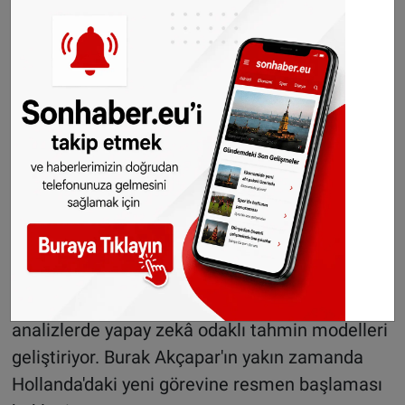
Akçapar, 2021'de Madrid Büyükelçisi, 2023'te
ise Dışişleri Bakan Yardımcısı oldu.
Başarılarından ötürü NATO Genel Sekreteri
Mükemmeliyet Nişanı ve "Yılın Büyükelçisi" gibi
saygın ödüllere layık görüldü.
Akademik kimliği ve yapay zekâ çalışmaları
Boğaziçi Üniversitesi Siyaset Bilimi mezunu
olan Akçapar, Hamburg Üniversitesi'nde
uluslararası hukuk alanında doktora yaptı.
Kitapları ve akademik makaleleri bulunan
deneyimli isim, son dönemde küresel jeopolitik
analizlerde yapay zekâ odaklı tahmin modelleri
geliştiriyor. Burak Akçapar'ın yakın zamanda
Hollanda'daki yeni görevine resmen başlaması