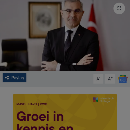
VIDEO GALERİ
ALGEMENE VOORWAARDEN
CONTACT
Çerez Politikası
Paylaş
-
+
A
A