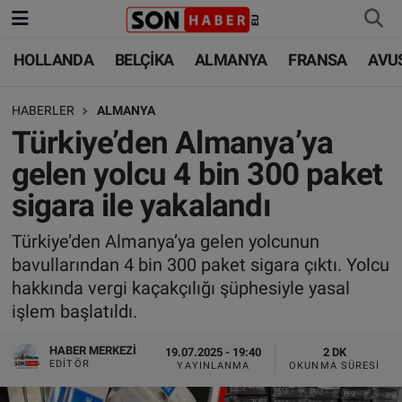
HOLLANDA
BELÇİKA
ALMANYA
FRANSA
AVU
HOLLANDA
HOLLANDA
Nöbetçi Eczaneler
HABERLER
ALMANYA
BELÇİKA
BELÇİKA
Hava Durumu
Türkiye’den Almanya’ya
ALMANYA
ALMANYA
Trafik Durumu
gelen yolcu 4 bin 300 paket
sigara ile yakalandı
FRANSA
TÜRKİYE
Süper Lig Puan Durumu ve Fikstür
Türkiye’den Almanya’ya gelen yolcunun
AVUSTURYA
DÜNYA
Tüm Manşetler
bavullarından 4 bin 300 paket sigara çıktı. Yolcu
hakkında vergi kaçakçılığı şüphesiyle yasal
SAĞLIK - YAŞAM
BİLİM-TEKNOLOJİ
Son Dakika Haberleri
işlem başlatıldı.
BİLİM-TEKNOLOJİ
SAĞLIK
Haber Arşivi
HABER MERKEZI
19.07.2025 - 19:40
2 DK
EDITÖR
YAYINLANMA
OKUNMA SÜRESI
FOTO GALERİ