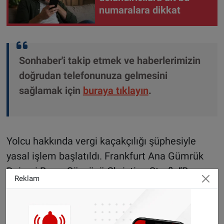
numaralara dikkat
Sonhaber'i takip etmek ve haberlerimizin
doğrudan telefonunuza gelmesini
sağlamak için
buraya tıklayın
.
Yolcu hakkında vergi kaçakçılığı şüphesiyle
yasal işlem başlatıldı. Frankfurt Ana Gümrük
Dairesi Basın Sözcüsü Christine Straß, “Bu
Reklam
kadar büyük miktarda sigara taşıdığı için olayın
ticari amaçlı kaçakçılık olup olmadığını da
araştırıyoruz,” açıklamasında bulundu.