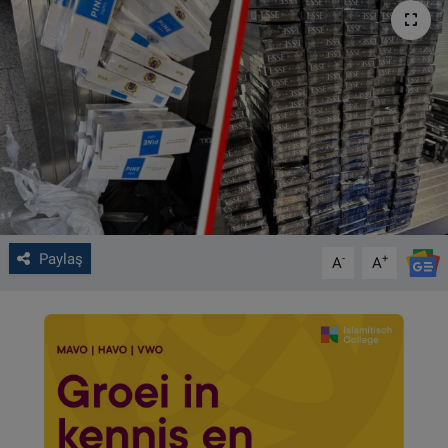
VIDEO GALERİ
ALGEMENE VOORWAARDEN
CONTACT
Çerez Politikası
Paylaş
-
+
A
A