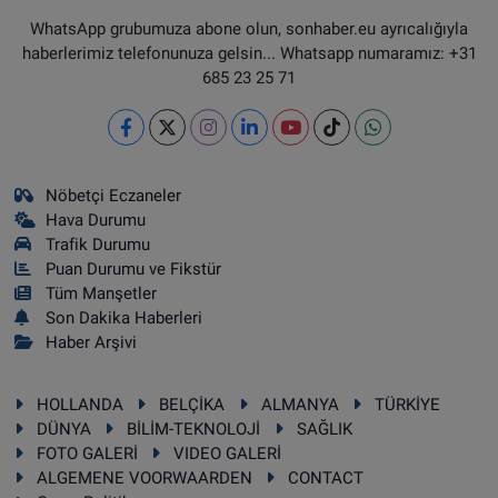
WhatsApp grubumuza abone olun, sonhaber.eu ayrıcalığıyla
haberlerimiz telefonunuza gelsin... Whatsapp numaramız: +31
685 23 25 71
Nöbetçi Eczaneler
Hava Durumu
Trafik Durumu
Puan Durumu ve Fikstür
Tüm Manşetler
Son Dakika Haberleri
Haber Arşivi
HOLLANDA
BELÇİKA
ALMANYA
TÜRKİYE
DÜNYA
BİLİM-TEKNOLOJİ
SAĞLIK
FOTO GALERİ
VIDEO GALERİ
ALGEMENE VOORWAARDEN
CONTACT