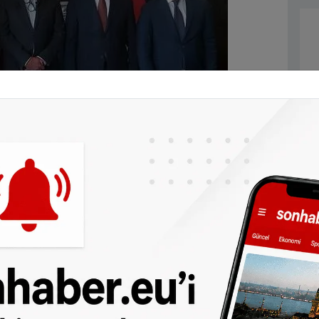
Lahey Büyükelçisi Sayın Selçuk Ünal,
ak Ersoy, Büyükelçilik bünyesindeki
kısa süre önce Amsterdam Başkonsolosluğu’na
n sırasında, Büyükelçi Ünal Türk bayrağını ve
amer’e teslim etti.
çleniyor