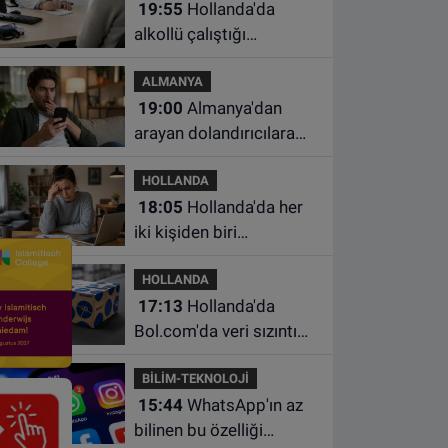
19:55
Hollanda'da
alkollü çalıştığı
belirlenen aile hekimine
ALMANYA
çalışma yasağı
19:00
Almanya'dan
arayan dolandırıcılara
ait bu numaralara dikkat
HOLLANDA
18:05
Hollanda'da her
iki kişiden biri
borçlarından utanıyor
HOLLANDA
17:13
Hollanda'da
Bol.com'da veri sızıntısı:
Müşteri bilgileri ele
BİLİM-TEKNOLOJİ
geçirilmiş olabilir
15:44
WhatsApp'ın az
bilinen bu özelliği