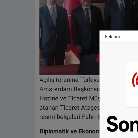
Reklam
Açılış törenine Türkiye Cumhuriyeti 
Amsterdam Başkonsolosu Mahmut Bur
Hazine ve Ticaret Müşavirleri ile 
atanan Ticaret Ataşesi katıldı. Töre
resmi belgeleri Fahri Başkonsolos Kr
Diplomatik ve Ekonomik İlişkiler Gü