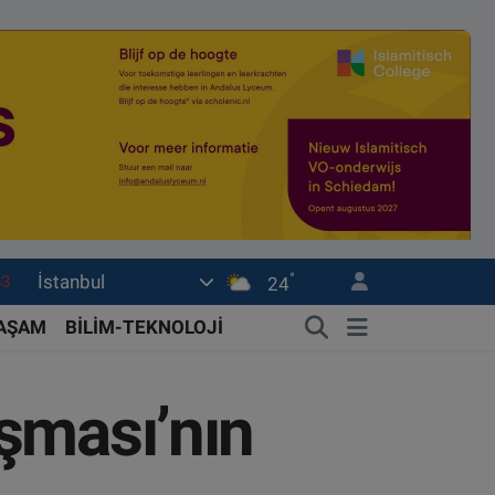
°
İstanbul
16
24
02
YAŞAM
BİLİM-TEKNOLOJİ
07
45
şması’nın
0
63