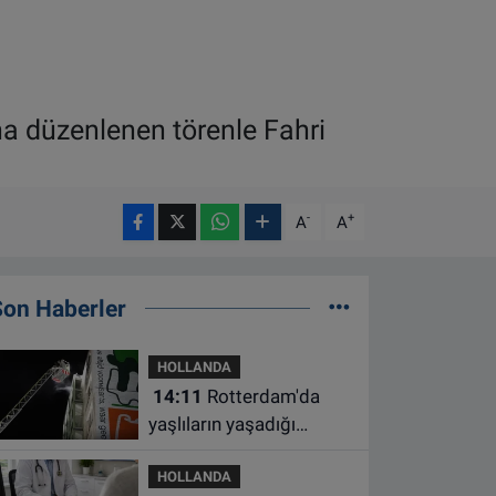
ına düzenlenen törenle Fahri
-
+
A
A
Son Haberler
HOLLANDA
14:11
Rotterdam'da
yaşlıların yaşadığı
apartmanda çıkan
HOLLANDA
yangında bir kişi öldü