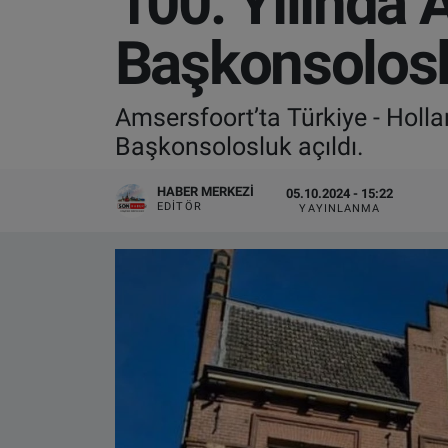
100. Yılında 
VIDEO GALERİ
Başkonsolosl
ALGEMENE VOORWAARDEN
Amsersfoort’ta Türkiye - Hollan
CONTACT
Başkonsolosluk açıldı.
Çerez Politikası
HABER MERKEZI
05.10.2024 - 15:22
EDITÖR
YAYINLANMA