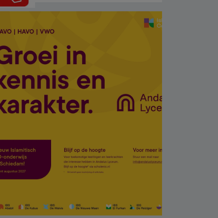
sohbetleri daha düzenli
hale getiriyor