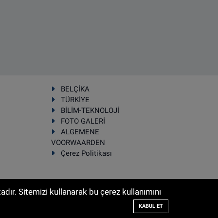
BELÇİKA
TÜRKİYE
BİLİM-TEKNOLOJİ
FOTO GALERİ
ALGEMENE
VOORWAARDEN
Çerez Politikası
dır. Sitemizi kullanarak bu çerez kullanımını
Haber Yazılımı:
TE Bilişim
KABUL ET