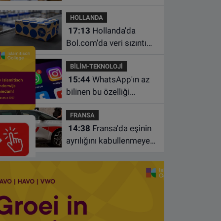
borçlarından utanıyor
HOLLANDA
17:13
Hollanda'da
Bol.com'da veri sızıntısı:
Müşteri bilgileri ele
BİLİM-TEKNOLOJİ
geçirilmiş olabilir
15:44
WhatsApp'ın az
bilinen bu özelliği
sohbetleri daha düzenli
FRANSA
hale getiriyor
14:38
Fransa'da eşinin
ayrılığını kabullenmeyen
baba 17 yaşındaki
oğlunu öldürdü