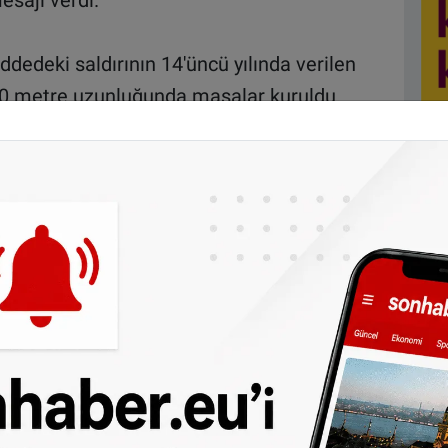
esajı verdi.
ddedeki saldırının 14'üncü yılında verilen
k 500 metre uzunluğunda masalar kuruldu.
rin yanı sıra Almanlar ve diğer
tıldığı etkinlikte hep bir ağızdan dualar
di.
Meral Şahin, iftar öncesi AA muhabirine
ları toplumla yedikleri ekmeği sembolik
rı düzenlediklerini söyledi.
 iftara gösterilen büyük ilginin kendilerini