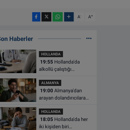
-
+
A
A
Son Haberler
HOLLANDA
19:55
Hollanda'da
alkollü çalıştığı
belirlenen aile hekimine
ALMANYA
çalışma yasağı
19:00
Almanya'dan
arayan dolandırıcılara
ait bu numaralara dikkat
HOLLANDA
18:05
Hollanda'da her
iki kişiden biri