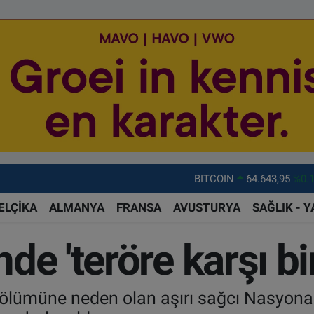
BITCOIN
64.643,95
%0.
DOLAR
47,6006
%0.
ELÇİKA
ALMANYA
FRANSA
AVUSTURYA
SAĞLIK - 
EURO
55,0250
%0.
e 'teröre karşı birl
STERLİN
64,2398
%0
GRAM ALTIN
6500.87
%0.
 ölümüne neden olan aşırı sağcı Nasyonal 
BİST100
13.799
%7