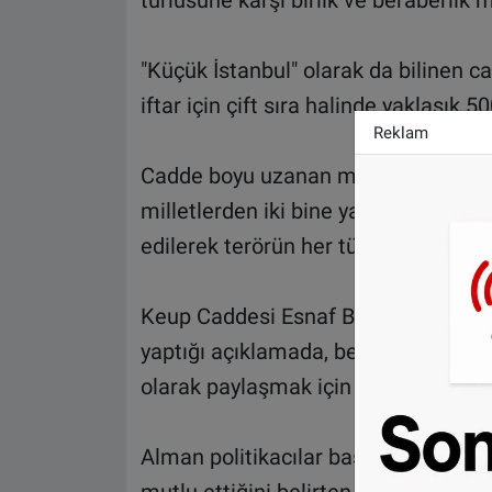
türlüsüne karşı birlik ve beraberlik m
"Küçük İstanbul" olarak da bilinen ca
iftar için çift sıra halinde yaklaşı
Reklam
Cadde boyu uzanan masalarda, Türkle
milletlerden iki bine yakın kişinin ka
edilerek terörün her türlüsü lanetlen
Keup Caddesi Esnaf Birliği Başkanı 
yaptığı açıklamada, beraber yaşadık
olarak paylaşmak için 4 yıldır bu ifta
Alman politikacılar başta olmak üzere