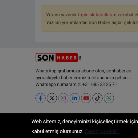
Yorum yazarak
topluluk kurallarımızı
kabul e
Yazılan yorumlardan Son Haber hiçbir şekild
WhatsApp grubumuza abone olun, sonhaber.eu
ayrıcalığıyla haberlerimiz telefonunuza gelsin...
Whatsapp numaramız: +31 685 23 25 71
Web sitemiz, deneyiminizi kişiselleştirmek içi
RSS
Copyright © 2025 Sonhaber.eu Her hak
kabul etmiş olursunuz.
Çerez (cookie)