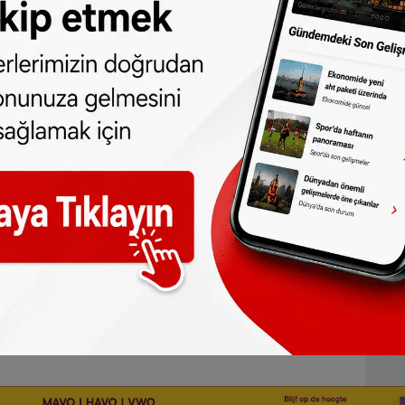
lama olayının ardından zor yıllar geçirdik.
ve şiddetin her türlüsünü lanetliyoruz. Tüm
k ve her yıl geleneksel olarak düzenlemek
 işlediği ırkçı cinayetlerin yanı sıra Keup
rek, Türklerin yoğun olarak yaşadığı bu
ı. NSU tarafından 9 Haziran 2004 tarihinde
ısında ölen olmamış ancak 5,5 kilogram
n yaklaşık 700 çivinin isabet etmesi sonucu