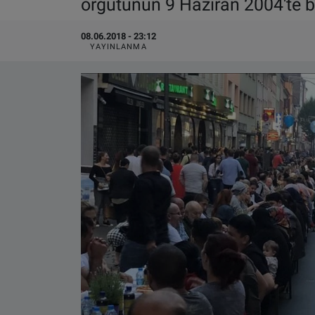
örgütünün 9 Haziran 2004'te b
VIDEO GALERİ
08.06.2018 - 23:12
YAYINLANMA
ALGEMENE VOORWAARDEN
CONTACT
Çerez Politikası