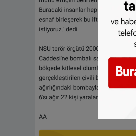
mutlu ettiğini belirten Şahin, "Bomba
Buradaki insanlar hep birlikte terör 
esnaf birleşerek bu iftarı düzenledi
istiyoruz." dedi.
NSU terör örgütü 2000-2007 yıllarında
Caddesi'ne bombalı saldırı düzenleye
bölgede kitlesel ölümler planlamışt
gerçekleştirilen çivili bomba saldır
ağırlığındaki bombayla etrafa saçıla
6'sı ağır 22 kişi yaralanmıştı.
AA