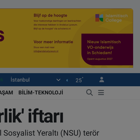
°
İstanbul
16
25
06
YAŞAM
BİLİM-TEKNOLOJİ
02
ik' iftarı
.2
12
Sosyalist Yeraltı (NSU) terör
0