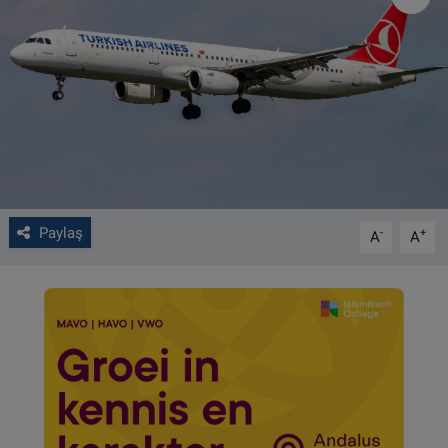
VIDEO GALERİ
ALGEMENE VOORWAARDEN
CONTACT
Çerez Politikası
Paylaş
-
+
A
A