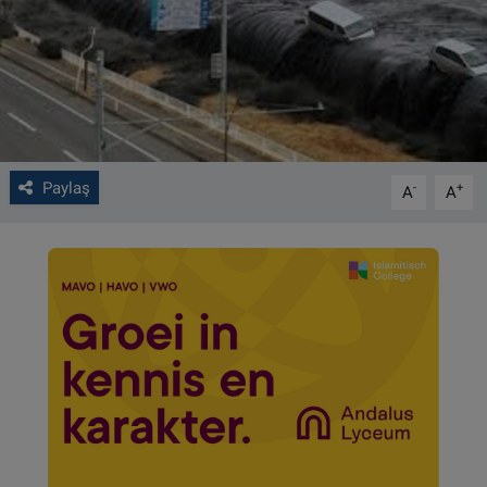
VIDEO GALERİ
ALGEMENE VOORWAARDEN
CONTACT
Paylaş
-
+
A
A
Çerez Politikası