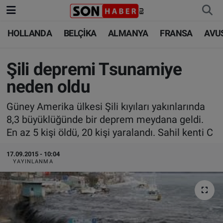
HOLLANDA
BELÇİKA
ALMANYA
FRANSA
AVU
HOLLANDA
HOLLANDA
Nöbetçi Eczaneler
BELÇİKA
BELÇİKA
Hava Durumu
Şili depremi Tsunamiye
neden oldu
ALMANYA
ALMANYA
Trafik Durumu
Güney Amerika ülkesi Şili kıyıları yakınlarında
FRANSA
TÜRKİYE
Süper Lig Puan Durumu ve Fikstür
8,3 büyüklüğünde bir deprem meydana geldi.
En az 5 kişi öldü, 20 kişi yaralandı. Sahil kenti C
AVUSTURYA
DÜNYA
Tüm Manşetler
17.09.2015 - 10:04
YAYINLANMA
SAĞLIK - YAŞAM
BİLİM-TEKNOLOJİ
Son Dakika Haberleri
BİLİM-TEKNOLOJİ
SAĞLIK
Haber Arşivi
FOTO GALERİ