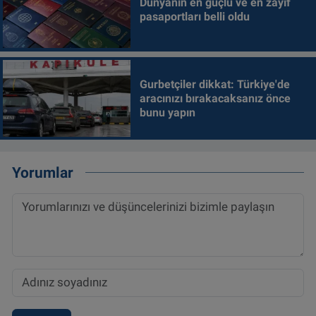
Dünyanın en güçlü ve en zayıf
pasaportları belli oldu
Gurbetçiler dikkat: Türkiye'de
aracınızı bırakacaksanız önce
bunu yapın
Yorumlar