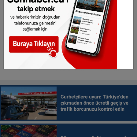
Gurbetçilere uyarı: Türkiye'den
çıkmadan önce ücretli geçiş ve
trafik borcunuzu kontrol edin