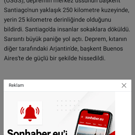
(USGS), depremin merkez üssünün başkent
Santiago'nun yaklaşık 250 kilometre kuzeyinde,
yerin 25 kilometre derinliğinde olduğunu
bildirdi. Santiago'da insanlar sokaklara döküldü.
Sarsıntı büyük paniğe yol açtı. Deprem, kıtanın
diğer tarafındaki Arjantin'de, başkent Buenos
Aires'te de güçlü bir şekilde hissedildi.
Reklam