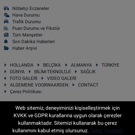
Nöbetçi Eczaneler
Hava Durumu
Trafik Durumu
Puan Durumu ve Fikstür
Tüm Manşetler
Son Dakika Haberleri
Haber Arşivi
HOLLANDA
BELÇİKA
ALMANYA
TÜRKİYE
DÜNYA
BİLİM-TEKNOLOJİ
SAĞLIK
FOTO GALERİ
VIDEO GALERİ
ALGEMENE VOORWAARDEN
CONTACT
Çerez Politikası
Web sitemiz, deneyiminizi kişiselleştirmek için
KVKK ve GDPR kurallarına uygun olarak çerezler
RSS
Copyright © 2025 Sonhaber.eu Her hakkı saklıdır.
kullanmaktadır. Sitemizi kullanarak bu çerez
kullanımını kabul etmiş olursunuz.
Çerez (cookie)