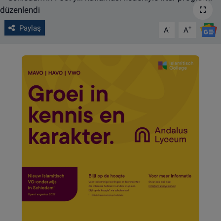
VIDEO GALERİ
Paylaş
-
+
A
A
ALGEMENE VOORWAARDEN
CONTACT
Çerez Politikası