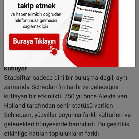
Schiedam, geçmişi, bugünü ve geleceği
kutluyor
Stadsiftar sadece dini bir buluşma değil, aynı
zamanda Schiedam’ın tarihi ve geleceğini
kutlayan bir etkinlikti. 750 yıl önce Aleida van
Holland tarafından şehir statüsü verilen
Schiedam, yüzyıllar boyunca farklı kültürleri ve
gelenekleri bünyesinde barındırdı. Bu çeşitlilik,
etkinliğe katılan toplulukların farklı