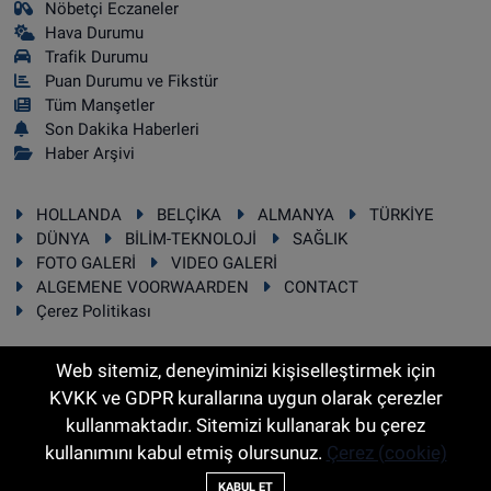
Nöbetçi Eczaneler
Hava Durumu
Trafik Durumu
Puan Durumu ve Fikstür
Tüm Manşetler
Son Dakika Haberleri
Haber Arşivi
HOLLANDA
BELÇİKA
ALMANYA
TÜRKİYE
DÜNYA
BİLİM-TEKNOLOJİ
SAĞLIK
FOTO GALERİ
VIDEO GALERİ
ALGEMENE VOORWAARDEN
CONTACT
Çerez Politikası
Web sitemiz, deneyiminizi kişiselleştirmek için
KVKK ve GDPR kurallarına uygun olarak çerezler
RSS
Copyright © 2025 Sonhaber.eu Her hakkı saklıdır.
kullanmaktadır. Sitemizi kullanarak bu çerez
kullanımını kabul etmiş olursunuz.
Çerez (cookie)
Haber Yazılımı:
TE Bilişim
KABUL ET