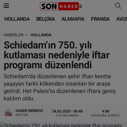
HOLLANDA
BELÇİKA
ALMANYA
FRANSA
AVU
HOLLANDA
HOLLANDA
Nöbetçi Eczaneler
HABERLER
HOLLANDA
BELÇİKA
BELÇİKA
Hava Durumu
Schiedam’ın 750. yılı
ALMANYA
ALMANYA
Trafik Durumu
kutlaması nedeniyle iftar
programı düzenlendi
FRANSA
TÜRKİYE
Süper Lig Puan Durumu ve Fikstür
Schiedam’da düzenlenen şehir iftarı kentte
AVUSTURYA
DÜNYA
Tüm Manşetler
yaşayan farklı kökenden insanları bir araya
getirdi. Het Paleis’ta düzenlenen iftara geniş
SAĞLIK - YAŞAM
BİLİM-TEKNOLOJİ
Son Dakika Haberleri
katılım oldu.
BİLİM-TEKNOLOJİ
SAĞLIK
Haber Arşivi
HABER MERKEZI
24.03.2025 - 09:48
4 DK
EDITÖR
YAYINLANMA
OKUNMA SÜRESI
FOTO GALERİ