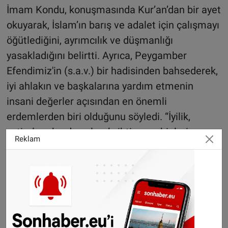
İmam Kondu, konuşmasında Kur’an’dan bir ayet
okuyarak, İslam’ın barış ve adalet için çalışmayı
öğütlediğini, ayrımcılık ve düşmanlığı
yasakladığını belirtti. Ayrıca, Peygamber
Efendimiz'in (s.a.v.) bir hadisinden bahsederek,
iyi ahlakın ve başkalarına yardım etmenin
insani değerler açısından en önemli
erdemlerden biri olduğunu söyledi. “İyilik,
yetimlere kardeş olmak, ihtiyaç sahiplerine
Reklam
destek vermek, mazlumlara sahip çıkmak ve
onları korumaktır. Yaratılanı Yaradan’dan ötürü
sevmek, sevgi ve saygıyı paylaşmak, dostluklar
kurmak ve birlik içinde olmaktır,” dedi.