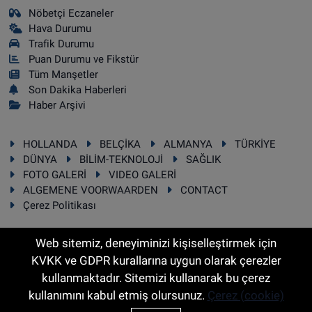
Nöbetçi Eczaneler
Hava Durumu
Trafik Durumu
Puan Durumu ve Fikstür
Tüm Manşetler
Son Dakika Haberleri
Haber Arşivi
HOLLANDA
BELÇİKA
ALMANYA
TÜRKİYE
DÜNYA
BİLİM-TEKNOLOJİ
SAĞLIK
FOTO GALERİ
VIDEO GALERİ
ALGEMENE VOORWAARDEN
CONTACT
Çerez Politikası
Web sitemiz, deneyiminizi kişiselleştirmek için
KVKK ve GDPR kurallarına uygun olarak çerezler
RSS
Copyright © 2025 Sonhaber.eu Her hakkı saklıdır.
kullanmaktadır. Sitemizi kullanarak bu çerez
kullanımını kabul etmiş olursunuz.
Çerez (cookie)