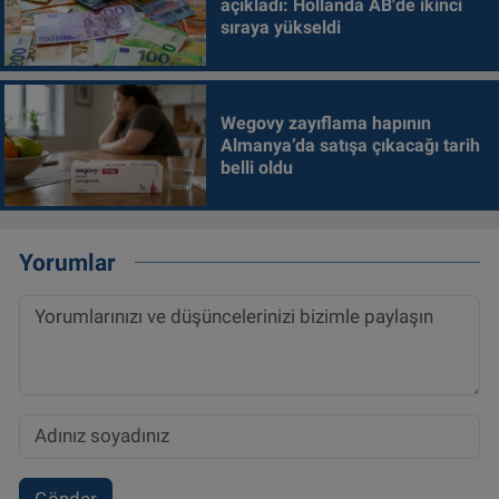
açıkladı: Hollanda AB'de ikinci
sıraya yükseldi
Wegovy zayıflama hapının
Almanya’da satışa çıkacağı tarih
belli oldu
Yorumlar
Gönder