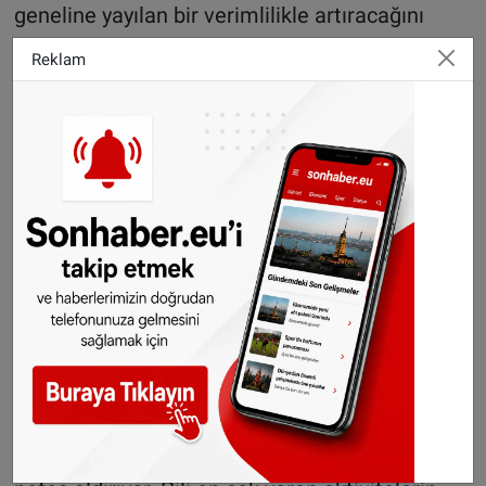
geneline yayılan bir verimlilikle artıracağını
belirtiyor. Bağlantı tarafında ise mobil veri
Reklam
yerine Wi-Fi tercih etmek, Bluetooth ve GPS
gibi konum servislerini sadece ihtiyaç
duyulduğunda açmak, batarya sağlığını koruyan
profesyonel adımlar olarak nitelendiriliyor.
Yazılımsal çözümler ve performans yönetimi
Android tabanlı cihaz kullanıcıları için "Pil
Tasarrufu" veya "Enerji Tasarrufu" modları,
karmaşık ayarlar arasında kaybolmadan cihaz
performansını anında optimize etme imkanı
sunuyor. Ayarlar menüsü altındaki pil
sekmesinden kolayca aktif edilebilen bu özellik,
arka plan işlemlerini sınırlandırarak bataryaya