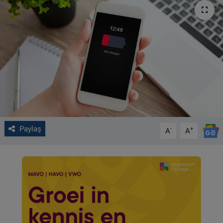
VIDEO GALERİ
ALGEMENE VOORWAARDEN
CONTACT
Çerez Politikası
Paylaş
-
+
A
A