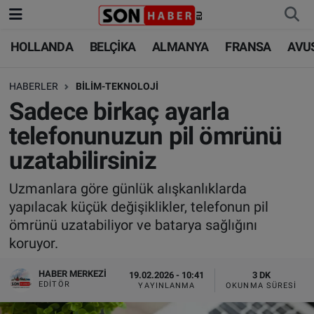
HOLLANDA
BELÇİKA
ALMANYA
FRANSA
AVU
HOLLANDA
HOLLANDA
Nöbetçi Eczaneler
HABERLER
BİLİM-TEKNOLOJİ
BELÇİKA
BELÇİKA
Hava Durumu
Sadece birkaç ayarla
ALMANYA
ALMANYA
Trafik Durumu
telefonunuzun pil ömrünü
uzatabilirsiniz
FRANSA
TÜRKİYE
Süper Lig Puan Durumu ve Fikstür
Uzmanlara göre günlük alışkanlıklarda
AVUSTURYA
DÜNYA
Tüm Manşetler
yapılacak küçük değişiklikler, telefonun pil
ömrünü uzatabiliyor ve batarya sağlığını
SAĞLIK - YAŞAM
BİLİM-TEKNOLOJİ
Son Dakika Haberleri
koruyor.
BİLİM-TEKNOLOJİ
SAĞLIK
Haber Arşivi
HABER MERKEZI
19.02.2026 - 10:41
3 DK
EDITÖR
YAYINLANMA
OKUNMA SÜRESI
FOTO GALERİ