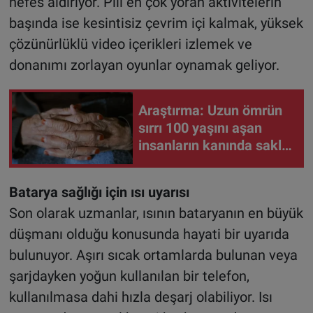
nefes aldırıyor. Pili en çok yoran aktivitelerin
başında ise kesintisiz çevrim içi kalmak, yüksek
çözünürlüklü video içerikleri izlemek ve
donanımı zorlayan oyunlar oynamak geliyor.
Araştırma: Uzun ömrün
sırrı 100 yaşını aşan
insanların kanında saklı
olabilir
Batarya sağlığı için ısı uyarısı
Son olarak uzmanlar, ısının bataryanın en büyük
düşmanı olduğu konusunda hayati bir uyarıda
bulunuyor. Aşırı sıcak ortamlarda bulunan veya
şarjdayken yoğun kullanılan bir telefon,
kullanılmasa dahi hızla deşarj olabiliyor. Isı