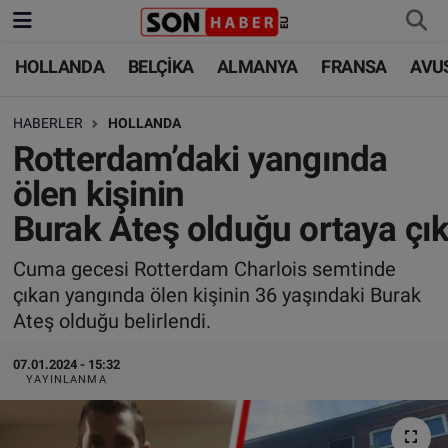
HOLLANDA
BELÇİKA
ALMANYA
FRANSA
AVU
HOLLANDA
HOLLANDA
Nöbetçi Eczaneler
HABERLER
HOLLANDA
BELÇİKA
BELÇİKA
Hava Durumu
Rotterdam’daki yangında
ALMANYA
ALMANYA
Trafik Durumu
ölen kişinin
Burak Ateş olduğu ortaya çık
FRANSA
TÜRKİYE
Süper Lig Puan Durumu ve Fikstür
Cuma gecesi Rotterdam Charlois semtinde
AVUSTURYA
DÜNYA
Tüm Manşetler
çıkan yangında ölen kişinin 36 yaşındaki Burak
Ateş olduğu belirlendi.
SAĞLIK - YAŞAM
BİLİM-TEKNOLOJİ
Son Dakika Haberleri
07.01.2024 - 15:32
BİLİM-TEKNOLOJİ
SAĞLIK
Haber Arşivi
YAYINLANMA
FOTO GALERİ