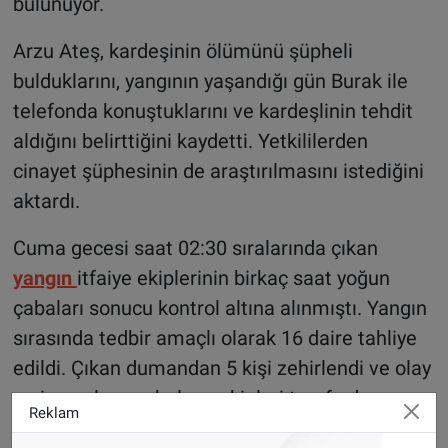
bulunuyor.
Arzu Ateş, kardeşinin ölümünü şüpheli
bulduklarını, yangının yaşandığı gün Burak ile
telefonda konuştuklarını ve kardeşlinin tehdit
aldığını belirttiğini kaydetti. Yetkililerden
cinayet şüphesinin de araştırılmasını istediğini
aktardı.
Cuma gecesi saat 02:30 sıralarında çıkan
yangın
itfaiye ekiplerinin birkaç saat yoğun
çabaları sonucu kontrol altına alınmıştı. Yangın
sırasında tedbir amaçlı olarak 16 daire tahliye
edildi. Çıkan dumandan 5 kişi zehirlendi ve olay
yerine gelen ambulans ekipleri tarafından
Reklam
tedavi edildi.