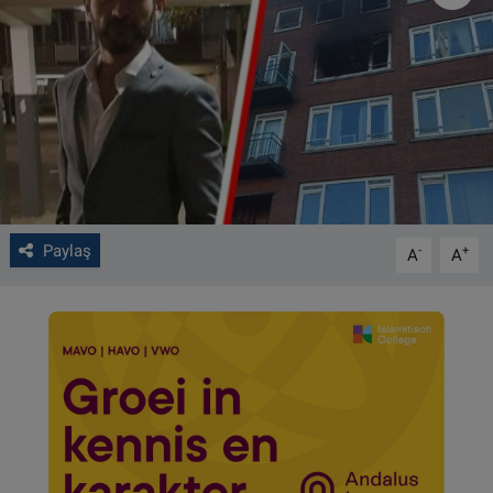
VIDEO GALERİ
ALGEMENE VOORWAARDEN
CONTACT
Çerez Politikası
Paylaş
-
+
A
A