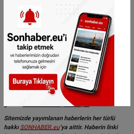
Yangının çıkış sebebiyle ilgili henüz net bir bilgi
olmamakla birlikte, polis olayın detaylarını
araştırmaya devam ediyor.
©Sonhaber.eu
H
aberlerimizi
İnsta
gram hesabımızdan
da takip
edebilirsiniz.
WhatsAppta ücretsiz bültenimize abone olun,
Hollanda ve diğer Avrupa ülkeleri gündeminden
seçtiğimiz haberler her gün telefonunuza
gelsin!
Abone olmak için tıklayın
Sitemizde yayımlanan haberlerin her türlü
hakkı
SONHABER.eu
’ya aittir. Haberin linki