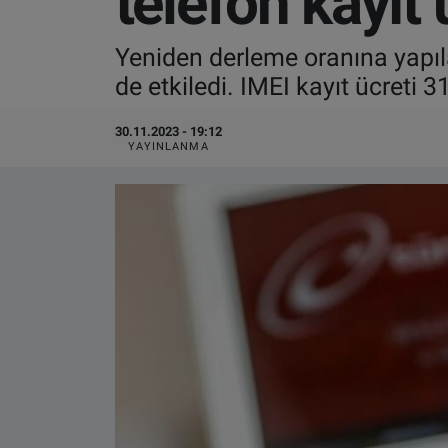
telefon kayıt 
VIDEO GALERİ
Yeniden derleme oranına yapıla
de etkiledi. IMEI kayıt ücreti 31 
ALGEMENE VOORWAARDEN
30.11.2023 - 19:12
CONTACT
YAYINLANMA
Çerez Politikası