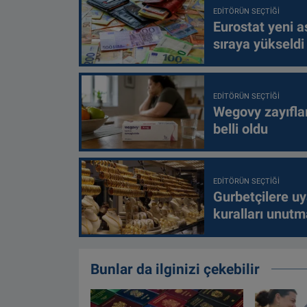
EDITÖRÜN SEÇTIĞI
Eurostat yeni as
sıraya yükseldi
EDITÖRÜN SEÇTIĞI
Wegovy zayıfla
belli oldu
EDITÖRÜN SEÇTIĞI
Gurbetçilere uy
kuralları unutm
Bunlar da ilginizi çekebilir