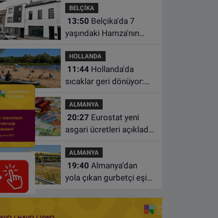
BELÇİKA
desteği
13:50
Belçika'da 7
yaşındaki Hamza'nın
ölümünde anne ve dayı
HOLLANDA
dahil üç kişi tutuklandı
11:44
Hollanda'da
sıcaklar geri dönüyor:
Termometreler 35
ALMANYA
dereceyi gösterecek
20:27
Eurostat yeni
asgari ücretleri açıkladı:
Hollanda AB'de ikinci
ALMANYA
sıraya yükseldi
19:40
Almanya’dan
yola çıkan gurbetçi eşini
Hırvatistan’da benzin
istasyonunda unuttu