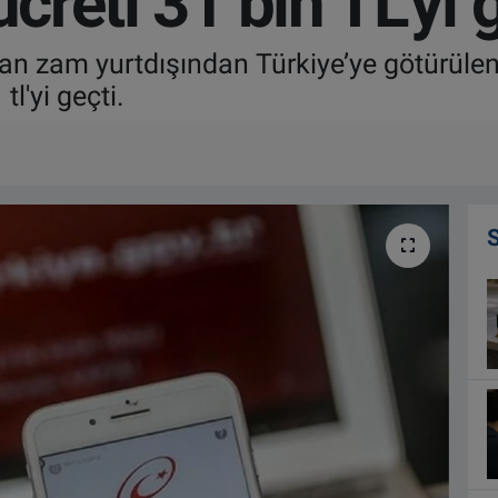
ücreti 31 bin TL’yi 
n zam yurtdışından Türkiye’ye götürülen t
tl'yi geçti.