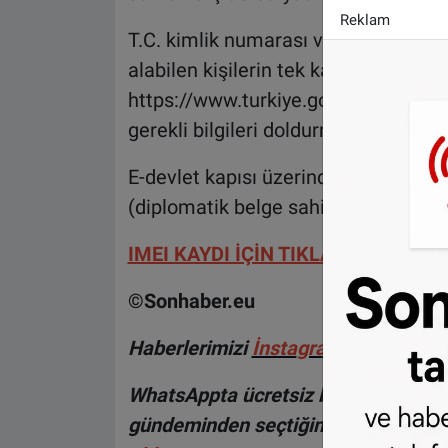
Reklam
T.C. kimlik numarası ve yabancı kiml
alabilen kişilerin tek kayıt mercii ol
https://www.turkiye.gov.tr/btk-imei
gerekli bilgileri doldurmak suretiyle k
E-devlet kapısı üzerinden işlemde b
(diplomatik belge sahipleri) Abone K
IMEI KAYDI İÇİN TIKLAYINIZ
©Sonhaber.eu
H
aberlerimizi
İnsta
gram hesabımız
WhatsAppta ücretsiz bültenimize abo
gündeminden seçtiğimiz haberler he