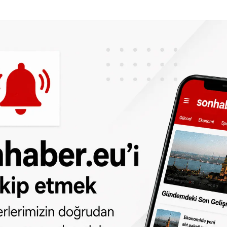
ik numarası bulunan, e-Devlet şifresi
an e-Devlet kapısı
-kaydet üzerinden sisteme giriş yaparak
ayıt işlemi gerçekleştirilir.
ulunmasına izin verilmeyen kişiler
ayıt Merkezlerine başvurabilir.
dan
da takip edebilirsiniz.
ne olun, Hollanda ve diğer Avrupa ülkeleri
r gün telefonunuza gelsin!
Abone olmak için