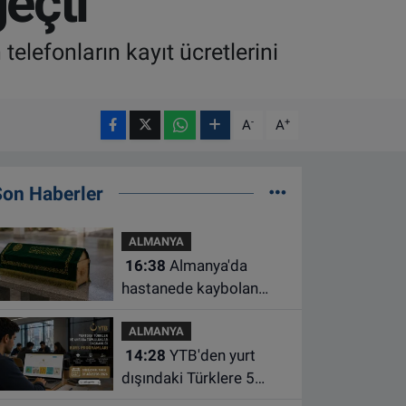
geçti
elefonların kayıt ücretlerini
-
+
A
A
Son Haberler
ALMANYA
16:38
Almanya'da
hastanede kaybolan
bebeğin cenazesi
ALMANYA
çamaşır makinesinde
14:28
YTB'den yurt
bulundu
dışındaki Türklere 5
farklı alanda burs