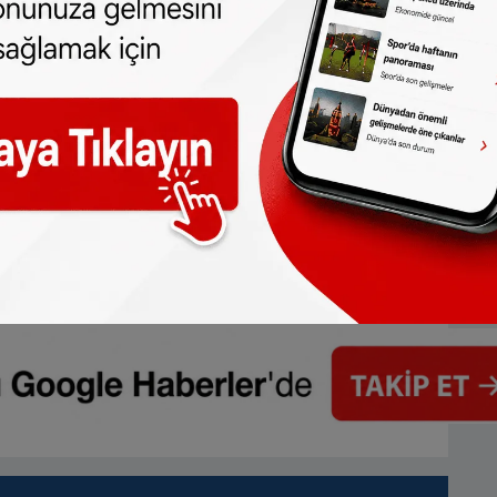
 türlü hakkı
SONHABER.eu
’ya aittir.
lmeden alınan haberler için hukuki işlem