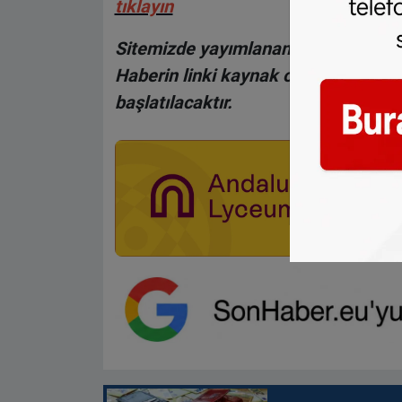
tıklayın
Sitemizde yayımlanan haberlerin her
Haberin linki kaynak olarak gösteri
başlatılacaktır.