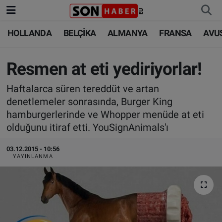
HOLLANDA
BELÇİKA
ALMANYA
FRANSA
AVU
HOLLANDA
HOLLANDA
Nöbetçi Eczaneler
BELÇİKA
BELÇİKA
Hava Durumu
Resmen at eti yediriyorlar!
Haftalarca süren tereddüt ve artan
ALMANYA
ALMANYA
Trafik Durumu
denetlemeler sonrasında, Burger King
hamburgerlerinde ve Whopper menüde at eti
FRANSA
TÜRKİYE
Süper Lig Puan Durumu ve Fikstür
olduğunu itiraf etti. YouSignAnimals'ı
AVUSTURYA
DÜNYA
Tüm Manşetler
03.12.2015 - 10:56
YAYINLANMA
SAĞLIK - YAŞAM
BİLİM-TEKNOLOJİ
Son Dakika Haberleri
BİLİM-TEKNOLOJİ
SAĞLIK
Haber Arşivi
FOTO GALERİ