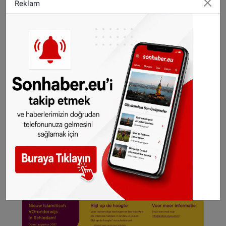
Reklam
Polonya'daki izinsiz üretici olduğunu ispatladık"
şeklinde açıklaması da yer alıyor.
©SONHABER.EU