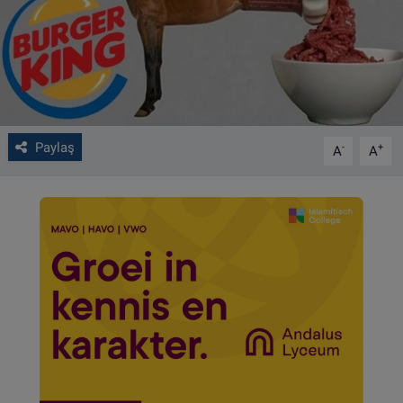
VIDEO GALERİ
ALGEMENE VOORWAARDEN
CONTACT
Paylaş
-
+
A
A
Çerez Politikası