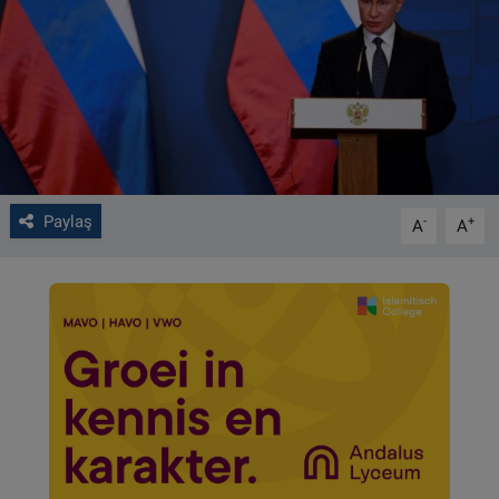
VIDEO GALERİ
ALGEMENE VOORWAARDEN
CONTACT
Çerez Politikası
Paylaş
-
+
A
A