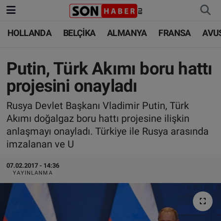
HOLLANDA
BELÇİKA
ALMANYA
FRANSA
AVU
HOLLANDA
HOLLANDA
Nöbetçi Eczaneler
BELÇİKA
BELÇİKA
Hava Durumu
Putin, Türk Akımı boru hattı
projesini onayladı
ALMANYA
ALMANYA
Trafik Durumu
Rusya Devlet Başkanı Vladimir Putin, Türk
FRANSA
TÜRKİYE
Süper Lig Puan Durumu ve Fikstür
Akımı doğalgaz boru hattı projesine ilişkin
anlaşmayı onayladı. Türkiye ile Rusya arasında
AVUSTURYA
DÜNYA
Tüm Manşetler
imzalanan ve U
SAĞLIK - YAŞAM
BİLİM-TEKNOLOJİ
Son Dakika Haberleri
07.02.2017 - 14:36
YAYINLANMA
BİLİM-TEKNOLOJİ
SAĞLIK
Haber Arşivi
FOTO GALERİ