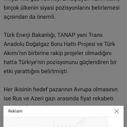
birçok ülkenin siyasi pozisyonlarını belirlemesi
açısından da önemli.
Türk Enerji Bakanlığı, TANAP yani Trans
Anadolu Doğalgaz Boru Hattı Projesi ve Türk
Akımı’nın birbirine rakip projeler olmadığını
hatta Türkiye’nin pozisyonunu güçlendiren bir
etki yarattığını belirtmişti.
Her ikisinin hedef pazarının Avrupa olmasının
ise Rus ve Azeri gazı arasında fiyat rekabeti
yaratacağı vurgulanmıştı.
Reklam
KAYNAK HABER7