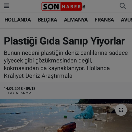
HOLLANDA
BELÇİKA
ALMANYA
FRANSA
AVU
HOLLANDA
HOLLANDA
Nöbetçi Eczaneler
BELÇİKA
BELÇİKA
Hava Durumu
Plastiği Gıda Sanıp Yiyorlar
Bunun nedeni plastiğin deniz canlılarına sadece
ALMANYA
ALMANYA
Trafik Durumu
yiyecek gibi gözükmesinden değil,
kokmasından da kaynaklanıyor. Hollanda
FRANSA
TÜRKİYE
Süper Lig Puan Durumu ve Fikstür
Kraliyet Deniz Araştırmala
AVUSTURYA
DÜNYA
Tüm Manşetler
14.09.2018 - 09:18
YAYINLANMA
SAĞLIK - YAŞAM
BİLİM-TEKNOLOJİ
Son Dakika Haberleri
BİLİM-TEKNOLOJİ
SAĞLIK
Haber Arşivi
FOTO GALERİ