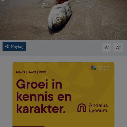
VIDEO GALERİ
ALGEMENE VOORWAARDEN
CONTACT
Paylaş
-
+
A
A
Çerez Politikası