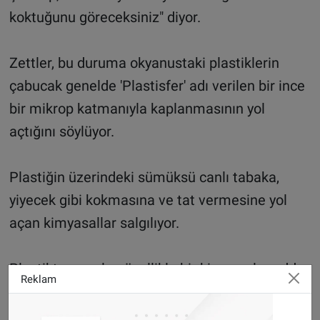
koktuğunu göreceksiniz" diyor.
Zettler, bu duruma okyanustaki plastiklerin
çabucak genelde 'Plastisfer' adı verilen bir ince
bir mikrop katmanıyla kaplanmasının yol
açtığını söylüyor.
Plastiğin üzerindeki sümüksü canlı tabaka,
yiyecek gibi kokmasına ve tat vermesine yol
açan kimyasallar salgılıyor.
Plastikten yayılan özellikle bir kimyasal madde,
Reklam
dimetil sülfit (DMS) aralarında balıkların da
bulunduğu hayvanları kendisine çekiyor.