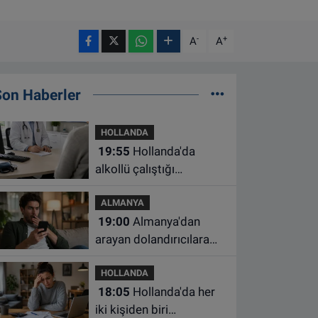
-
+
A
A
Son Haberler
HOLLANDA
19:55
Hollanda'da
alkollü çalıştığı
belirlenen aile hekimine
ALMANYA
çalışma yasağı
19:00
Almanya'dan
arayan dolandırıcılara
ait bu numaralara dikkat
HOLLANDA
18:05
Hollanda'da her
iki kişiden biri