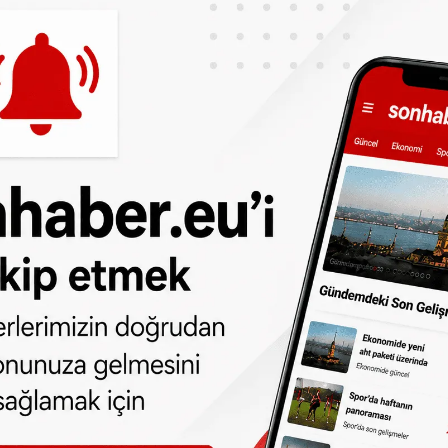
arından da aynı şekilde haberdar olduğu da
or. İçine sızdıkları terörist gruplara finansal
eleri, bu şekilde itibarlarını da yükselterek,
rıyorlar.
ındaki örgüt üyeleri sorulduğunda, Rus
ve iki yeğeni. Bir dönem Moskova’da yaşayan
ar ve Rus gizli servisi Arap-Lübnan hücresini
na TV ekibi, Hizbullah karşı istihbarat
hadi Hamadi’den bahsedildiği detayını