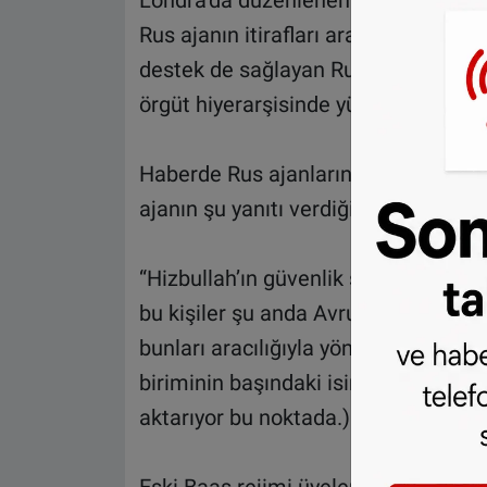
Londra’da düzenlenen terör saldırıl
Rus ajanın itirafları arasında yer alıy
destek de sağlayan Rus gizli servis üy
örgüt hiyerarşisinde yükselmeyi başa
Haberde Rus ajanlarının kontrolü alt
ajanın şu yanıtı verdiği belirtiliyor:
“Hizbullah’ın güvenlik şefinin oğlu 
bu kişiler şu anda Avrupa’da yaşıyorl
bunları aracılığıyla yönetiyor. (Ukray
biriminin başındaki isim olan Abdül
aktarıyor bu noktada.)