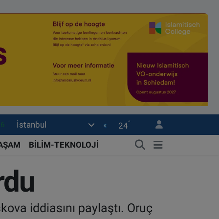
°
İstanbul
0
24
08
YAŞAM
BİLİM-TEKNOLOJİ
0
rdu
12
0
ova iddiasını paylaştı. Oruç
16