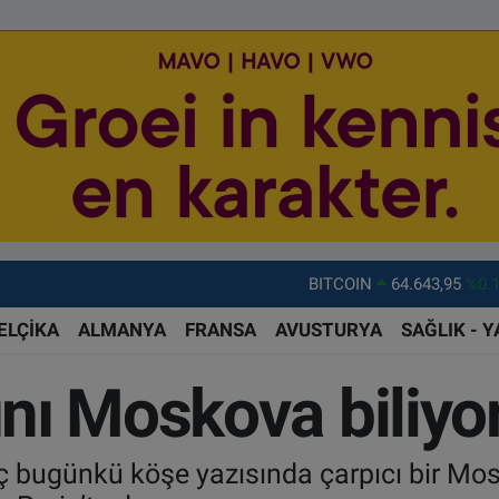
DOLAR
47,6704
%
EURO
55,0406
%-0.
ELÇİKA
ALMANYA
FRANSA
AVUSTURYA
SAĞLIK - 
STERLİN
64,2143
%
sını Moskova biliyo
GRAM ALTIN
6500.87
%0.
BİST100
13.799
%7
 bugünkü köşe yazısında çarpıcı bir Mosk
BITCOIN
64.643,95
%0.