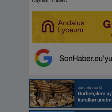
Kaynak : Haber7
EDITÖRÜN SEÇTIĞI
Gurbetçilere uy
kuralları unutm