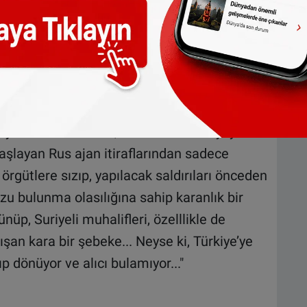
ordusu komutanlarının, El Kaide örgütünün
ün oluşumunda rol oynadıklarını hatırlatan
n tamamının Rus eğitim kurumlarından
.
 değerde bilgiler sunmuş. Memleketine geri
r. Son dönemde, irili ufaklı basın yayın
aşlayan Rus ajan itiraflarından sadece
 örgütlere sızıp, yapılacak saldırıları önceden
tuzu bulunma olasılığına sahip karanlık bir
üp, Suriyeli muhalifleri, özelllikle de
an kara bir şebeke... Neyse ki, Türkiye’ye
 dönüyor ve alıcı bulamıyor..."