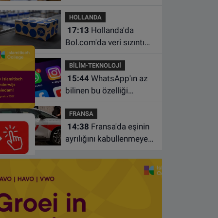
borçlarından utanıyor
HOLLANDA
17:13
Hollanda'da
Bol.com'da veri sızıntısı:
Müşteri bilgileri ele
BİLİM-TEKNOLOJİ
geçirilmiş olabilir
15:44
WhatsApp'ın az
bilinen bu özelliği
sohbetleri daha düzenli
FRANSA
hale getiriyor
14:38
Fransa'da eşinin
ayrılığını kabullenmeyen
baba 17 yaşındaki
oğlunu öldürdü