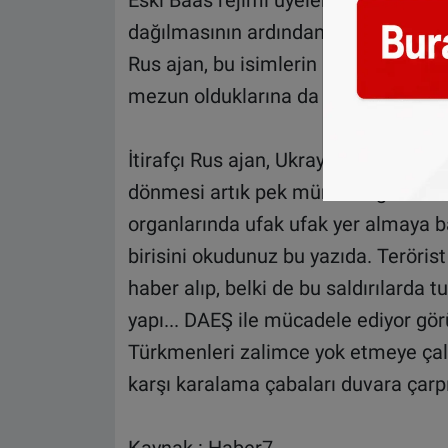
Eski Baas rejimi üyelerinin ve Irak 
dağılmasının ardından DAEŞ örgütün
Rus ajan, bu isimlerin hemen heme
mezun olduklarına da dikkat çekiyor
İtirafçı Rus ajan, Ukrayna’ya hayati
dönmesi artık pek mümkün görünmüyo
organlarında ufak ufak yer almaya b
birisini okudunuz bu yazıda. Terörist
haber alıp, belki de bu saldırılarda 
yapı... DAEŞ ile mücadele ediyor görün
Türkmenleri zalimce yok etmeye çalış
karşı karalama çabaları duvara çarpıp