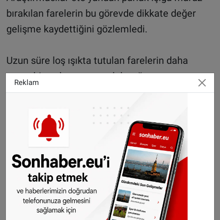
bırakılan farelerin bu görevde dikkate değer
gelişme kaydettiğini gözlemledi.
Uzun süre loş ışıkta tutulan farelerin daha
sonra bir ay boyunca parlak ışığa maruz
Reklam
bırakıldığı, bu süre sonunda beyin
kapasitelerinin tamamen iyileştiği ifade edildi.
Ulusal Sağlık Enstitülerinin desteklediği
araştırma ekibinden Joel Soler, loş ışığın,
hipokampüste nöronların ve sağlıklı
bağlantıların devamlılığına yardım eden bir
peptitin eksilmesine neden olduğunu söyledi.
AA