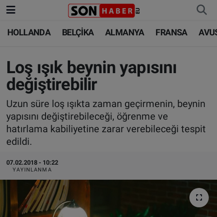
HOLLANDA
BELÇİKA
ALMANYA
FRANSA
AVU
HOLLANDA
HOLLANDA
Nöbetçi Eczaneler
BELÇİKA
BELÇİKA
Hava Durumu
Loş ışık beynin yapısını
değiştirebilir
ALMANYA
ALMANYA
Trafik Durumu
Uzun süre loş ışıkta zaman geçirmenin, beynin
FRANSA
TÜRKİYE
Süper Lig Puan Durumu ve Fikstür
yapısını değiştirebileceği, öğrenme ve
hatırlama kabiliyetine zarar verebileceği tespit
AVUSTURYA
DÜNYA
Tüm Manşetler
edildi.
SAĞLIK - YAŞAM
BİLİM-TEKNOLOJİ
Son Dakika Haberleri
07.02.2018 - 10:22
YAYINLANMA
BİLİM-TEKNOLOJİ
SAĞLIK
Haber Arşivi
FOTO GALERİ