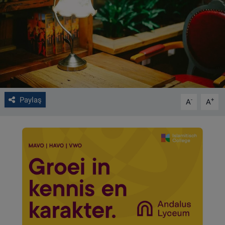
VIDEO GALERİ
ALGEMENE VOORWAARDEN
CONTACT
Çerez Politikası
Paylaş
-
+
A
A