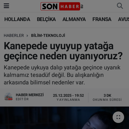
HOLLANDA
BELÇİKA
ALMANYA
FRANSA
AVU
HOLLANDA
HOLLANDA
Nöbetçi Eczaneler
HABERLER
BİLİM-TEKNOLOJİ
BELÇİKA
BELÇİKA
Hava Durumu
Kanepede uyuyup yatağa
ALMANYA
ALMANYA
Trafik Durumu
geçince neden uyanıyoruz?
FRANSA
TÜRKİYE
Süper Lig Puan Durumu ve Fikstür
Kanepede uykuya dalıp yatağa geçince uyanık
kalmamız tesadüf değil. Bu alışkanlığın
AVUSTURYA
DÜNYA
Tüm Manşetler
arkasında bilimsel nedenler var.
SAĞLIK - YAŞAM
BİLİM-TEKNOLOJİ
Son Dakika Haberleri
HABER MERKEZI
25.12.2025 - 19:52
3 DK
EDITÖR
YAYINLANMA
OKUNMA SÜRESI
BİLİM-TEKNOLOJİ
SAĞLIK
Haber Arşivi
FOTO GALERİ