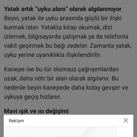
Yatak artık “uyku alanı” olarak algılanmıyor
Beyin, yatak ile uyku arasında güçlü bir ilişki
kurmak ister. Yatakta kitap okumak, dizi
izlemek, bilgisayarda çalışmak ya da telefonla
vakit geçirmek bu bağı zedeler. Zamanla yatak,
uyku yerine uyanıklıkla ilişkilendirilir.
Kanepe ise bu tür olumsuz çağrışımlardan
uzak, daha nötr bir alan olarak algılanır. Bu
nedenle beyin kanepede daha kolay gevşer ve
uykuya geçiş hızlanır.
Mavi ışık ve ısı değişimi
Televizyon ve telefon ekranlarından yayılan
Reklam
mavi ışık, uyku hormonu melatonin üretimini