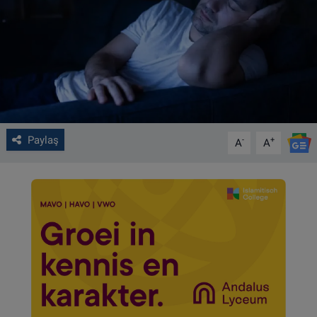
VIDEO GALERİ
ALGEMENE VOORWAARDEN
CONTACT
Çerez Politikası
Paylaş
-
+
A
A