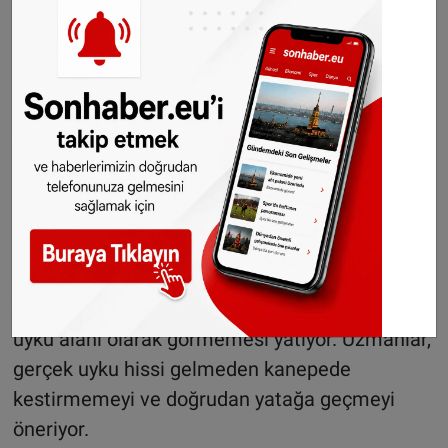
baskılar. Kanepede oluşan uyku bu nedenle
genellikle yüzeysel ve kalitesiz olur; ancak
yüksek uyku baskısı kişiyi yine de uyutur.
Öte yandan derin uyku için vücut ısısının
düşmesi gerekir. Kanepeden kalkıp daha serin
bir yatak odasına geçmek, kıyafet değiştirmek
ve ortam farkı ani bir uyarılma yaratarak
uykunun kaçmasına neden olabilir.
Çözüm: Yatağı yeniden “uyku alanı” yapmak
Sorunun temelinde, beynin yatağı artık yalnızca
uyku alanı olarak görmemesi yatıyor. Uzmanlar,
gerçek uyku hissi gelmeden kanepede
kestirmemeyi ve doğrudan yatağa geçmeyi
öneriyor.