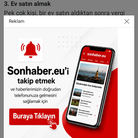
3. Ev satın almak
Pek çok kişi, bir ev satın aldıktan sonra vergi
iadesi alabileceğini bilmiyor. Örneğin ipotek
Reklam
danışmanı maliyetleri veya değerleme
maliyetleri gibi finansman maliyetler vergiden
geri alınabiliyor.
Hangi masrafları vergiden geri alabileceğinizle
ilgili her şeyi
burada
okuyabilirsiniz.
Bu konuda unutmamanız gereken şey 2018
yılına kadar olan dönem için geriye dönük
olarak vergi iadesi alabiliyor olmanızdır.
4 Eğitim masrafları
Eğitim için yapılan masraflar bu yıl vergiden
geri alınamıyor ancak onun yerine STAP Budget