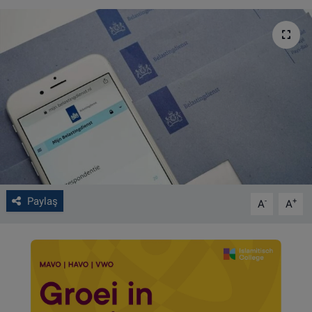
VIDEO GALERİ
ALGEMENE VOORWAARDEN
CONTACT
Çerez Politikası
Paylaş
-
+
A
A