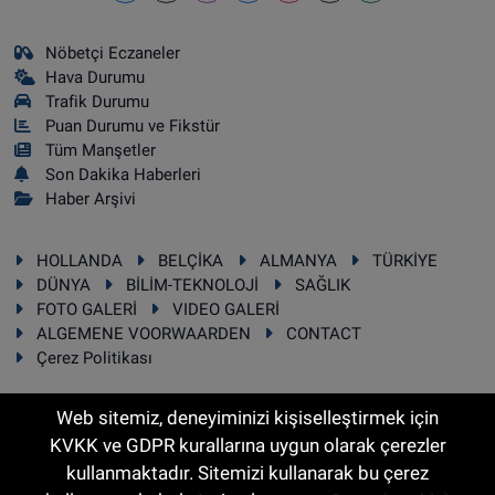
Nöbetçi Eczaneler
Hava Durumu
Trafik Durumu
Puan Durumu ve Fikstür
Tüm Manşetler
Son Dakika Haberleri
Haber Arşivi
HOLLANDA
BELÇİKA
ALMANYA
TÜRKİYE
DÜNYA
BİLİM-TEKNOLOJİ
SAĞLIK
FOTO GALERİ
VIDEO GALERİ
ALGEMENE VOORWAARDEN
CONTACT
Çerez Politikası
Web sitemiz, deneyiminizi kişiselleştirmek için
KVKK ve GDPR kurallarına uygun olarak çerezler
RSS
Copyright © 2025 Sonhaber.eu Her hakkı saklıdır.
kullanmaktadır. Sitemizi kullanarak bu çerez