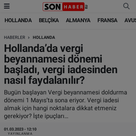
HOLLANDA
BELÇİKA
ALMANYA
FRANSA
AVU
HOLLANDA
HOLLANDA
Nöbetçi Eczaneler
HABERLER
HOLLANDA
BELÇİKA
BELÇİKA
Hava Durumu
Hollanda’da vergi
ALMANYA
ALMANYA
Trafik Durumu
beyannamesi dönemi
başladı, vergi iadesinden
FRANSA
TÜRKİYE
Süper Lig Puan Durumu ve Fikstür
nasıl faydalanılır?
AVUSTURYA
DÜNYA
Tüm Manşetler
Bugün başlayan Vergi beyannamesi doldurma
dönemi 1 Mayıs’ta sona eriyor. Vergi iadesi
SAĞLIK - YAŞAM
BİLİM-TEKNOLOJİ
Son Dakika Haberleri
almak için hangi noktalara dikkat etmeniz
gerekiyor? İşte ipuçları…
BİLİM-TEKNOLOJİ
SAĞLIK
Haber Arşivi
01.03.2023 - 12:10
FOTO GALERİ
YAYINLANMA