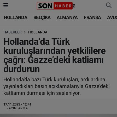
HOLLANDA
BELÇİKA
ALMANYA
FRANSA
AVU
HOLLANDA
HOLLANDA
Nöbetçi Eczaneler
HABERLER
HOLLANDA
BELÇİKA
BELÇİKA
Hava Durumu
Hollanda’da Türk
ALMANYA
ALMANYA
Trafik Durumu
kuruluşlarından yetkililere
çağrı: Gazze’deki katliamı
FRANSA
TÜRKİYE
Süper Lig Puan Durumu ve Fikstür
durdurun
AVUSTURYA
DÜNYA
Tüm Manşetler
Hollanda'da bazı Türk kuruluşları, ardı ardına
yayınladıkları basın açıklamalarıyla Gazze’deki
SAĞLIK - YAŞAM
BİLİM-TEKNOLOJİ
Son Dakika Haberleri
katliamın durması için sesleniyor.
BİLİM-TEKNOLOJİ
SAĞLIK
Haber Arşivi
17.11.2023 - 12:41
YAYINLANMA
FOTO GALERİ