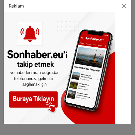
erişimini engellendiği belirtildi. Evler, okullar,
Reklam
camiler ve kiliselerin de bombalandığı ve on
binlerce Filistinlinin yerinden edildiği
belirtilirken, bu insanların barınaklarının
olmadığı ve temel ihtiyaçlarına erişimlerinin
bulunmadığına vurgu yapıldı.
“Bu savaş suçları uluslararası savaş hukukunu
ihlal etmektedir.” denilen bildiride, Yetkilileri
ateşkes, kalıcı barış ve istikrar için harekete
geçmeye çağrı yapıldı, soykırıma varan bu
suçlardan sorumlu olanların Uluslararası Ceza
Mahkemesi tarafından yargılanması gerektiği
belirtildi.