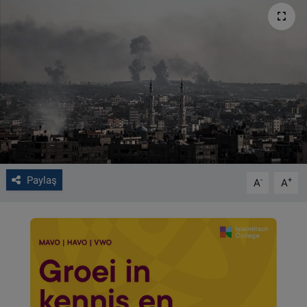
VIDEO GALERİ
ALGEMENE VOORWAARDEN
CONTACT
Çerez Politikası
Paylaş
-
+
A
A