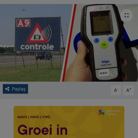
VIDEO GALERİ
ALGEMENE VOORWAARDEN
CONTACT
Çerez Politikası
Paylaş
-
+
A
A