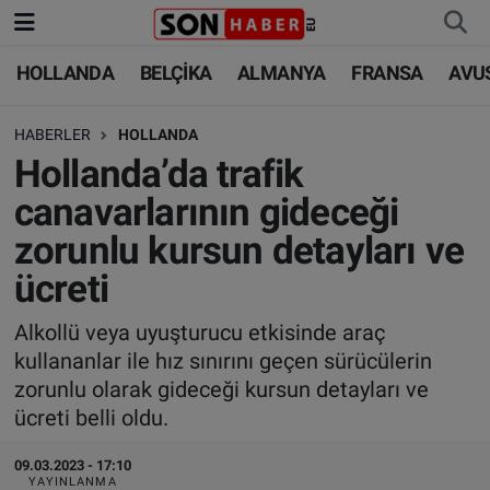
HOLLANDA
BELÇİKA
ALMANYA
FRANSA
AVU
HOLLANDA
HOLLANDA
Nöbetçi Eczaneler
HABERLER
HOLLANDA
BELÇİKA
BELÇİKA
Hava Durumu
Hollanda’da trafik
ALMANYA
ALMANYA
Trafik Durumu
canavarlarının gideceği
zorunlu kursun detayları ve
FRANSA
TÜRKİYE
Süper Lig Puan Durumu ve Fikstür
ücreti
AVUSTURYA
DÜNYA
Tüm Manşetler
Alkollü veya uyuşturucu etkisinde araç
kullananlar ile hız sınırını geçen sürücülerin
SAĞLIK - YAŞAM
BİLİM-TEKNOLOJİ
Son Dakika Haberleri
zorunlu olarak gideceği kursun detayları ve
ücreti belli oldu.
BİLİM-TEKNOLOJİ
SAĞLIK
Haber Arşivi
09.03.2023 - 17:10
FOTO GALERİ
YAYINLANMA