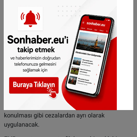
Alkol ve trafik konulu kısa LEMA kursu 3,5
saatlik iki seanstan oluşuyor. Kurs ücreti 691
euro.
Uyuşturucu etkisindeki sürücüler
Trafik kontrollerinde uyuşturucu etkisi altında
olduğu belirlenen sürücüler,
Educatieve
Maatregel Drugs en verkeer (EMD)
kursuna
gitmek zorunda. Kursa tabi olacak kişilerin
belirlenmesinde kullanılan uyuşturucu çeşidi
ve miktarı belirleyici olmakta. Kurs programı
olası bir para cezası veya sürücü belgesine el
konulması gibi cezalardan ayrı olarak
uygulanacak.