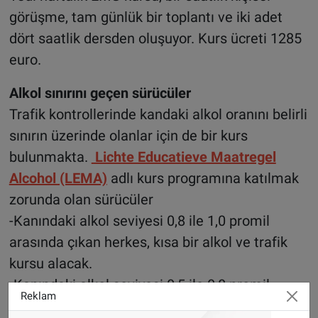
görüşme, tam günlük bir toplantı ve iki adet
dört saatlik dersden oluşuyor. Kurs ücreti 1285
euro.
Alkol sınırını geçen sürücüler
Trafik kontrollerinde kandaki alkol oranını belirli
sınırın üzerinde olanlar için de bir kurs
bulunmakta.
Lichte Educatieve Maatregel
Alcohol (LEMA)
adlı kurs programına katılmak
zorunda olan sürücüler
-Kanındaki alkol seviyesi 0,8 ile 1,0 promil
arasında çıkan herkes, kısa bir alkol ve trafik
kursu alacak.
-Kanındaki alkol seviyesi 0,5 ile 0,8 promil
Reklam
arasında çıkan acemi sürücüler