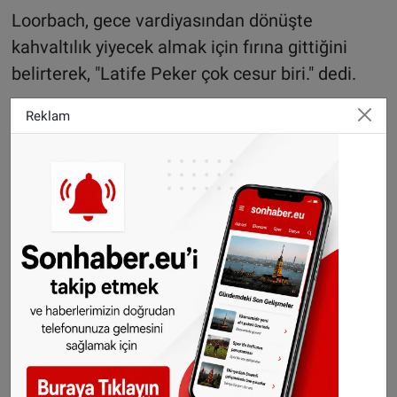
Loorbach, gece vardiyasından dönüşte
kahvaltılık yiyecek almak için fırına gittiğini
belirterek, "Latife Peker çok cesur biri." dedi.
Çığlık ve bağrışmaları duyunca dükkana
Reklam
girdiğini söyleyen Loorbach, "İçeri girdiğimde
hırsız bana doğru yönelip kapıdan kaçmaya
çalışıyordu, o sırada biz de biraz boğuştuk."
ifadelerini kullandı.
Loorbach, hırsızın kaçmaya çalışırken kapının
önünde bulunan bisikletine takıldığını, ufak bir
sendelemenin ardından koşarak kaçmaya
devam ettiğini anlattı.
Olayın ardından Peker'in şaşkınlığını