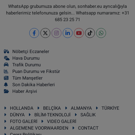
WhatsApp grubumuza abone olun, sonhaber.eu ayrıcalığıyla
haberlerimiz telefonunuza gelsin... Whatsapp numaramız: +31
685 23 25 71
Nöbetçi Eczaneler
Hava Durumu
Trafik Durumu
Puan Durumu ve Fikstür
Tüm Manşetler
Son Dakika Haberleri
Haber Arşivi
HOLLANDA
BELÇİKA
ALMANYA
TÜRKİYE
DÜNYA
BİLİM-TEKNOLOJİ
SAĞLIK
FOTO GALERİ
VIDEO GALERİ
ALGEMENE VOORWAARDEN
CONTACT
Çerez Politikası