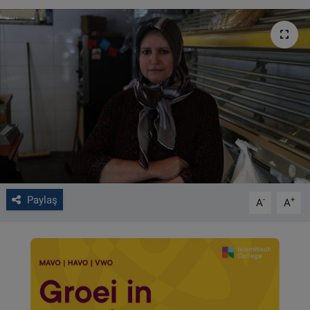
VIDEO GALERİ
ALGEMENE VOORWAARDEN
CONTACT
Çerez Politikası
Paylaş
-
+
A
A