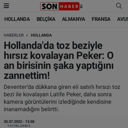
HOLLANDA
BELÇİKA
ALMANYA
FRANSA
AVU
HOLLANDA
HOLLANDA
Nöbetçi Eczaneler
HABERLER
HOLLANDA
BELÇİKA
BELÇİKA
Hava Durumu
Hollanda'da toz beziyle
ALMANYA
ALMANYA
Trafik Durumu
hırsız kovalayan Peker: O
an birisinin şaka yaptığını
FRANSA
TÜRKİYE
Süper Lig Puan Durumu ve Fikstür
zannettim!
AVUSTURYA
DÜNYA
Tüm Manşetler
Deventer’da dükkana giren eli satırlı hırsızı toz
bezi ile kovalayan Latife Peker, daha sonra
SAĞLIK - YAŞAM
BİLİM-TEKNOLOJİ
Son Dakika Haberleri
kamera görüntülerini izlediğinde kendisine
inanamadığını belirtti.
BİLİM-TEKNOLOJİ
SAĞLIK
Haber Arşivi
30.07.2022 - 13:58
FOTO GALERİ
YAYINLANMA