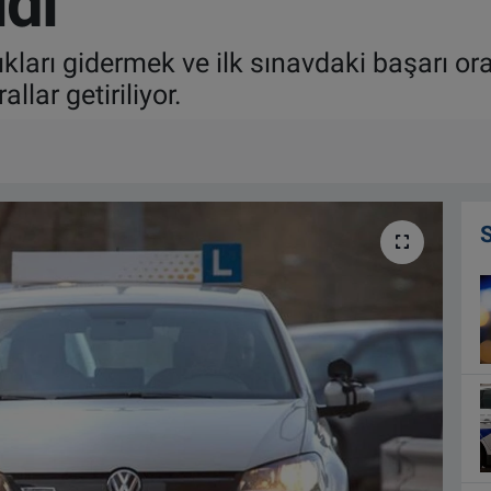
ldi
kları gidermek ve ilk sınavdaki başarı ora
llar getiriliyor.