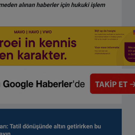
lmeden alınan haberler için hukuki işlem
arı: Tatil dönüşünde altın getirirken bu
ayın