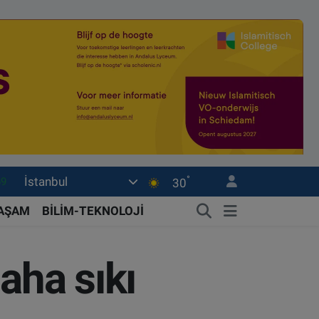
°
İstanbul
06
30
.1
YAŞAM
BİLİM-TEKNOLOJİ
21
32
aha sıkı
8
69