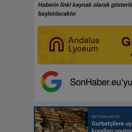
Haberin linki kaynak olarak gösteri
başlatılacaktır.
EDITÖRÜN SEÇTIĞI
Gurbetçilere uy
kuralları unutm