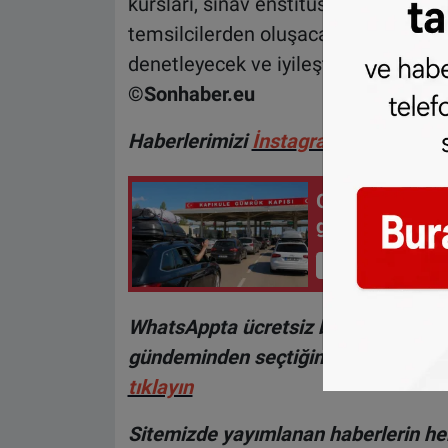
kursları, sınav enstitüsü IBKI, CBR,
temsilcilerden oluşacak. Komisyon sü
denetleyecek ve iyileştirmek için çal
©Sonhaber.eu
H
aberlerimizi
İnsta
gram hesabımız
Gurbetçilere u
geçiş ve trafi
İçeriği Görüntüle
WhatsAppta ücretsiz bültenimize abo
gündeminden seçtiğimiz haberler he
tıklayın
Sitemizde yayımlanan haberlerin her