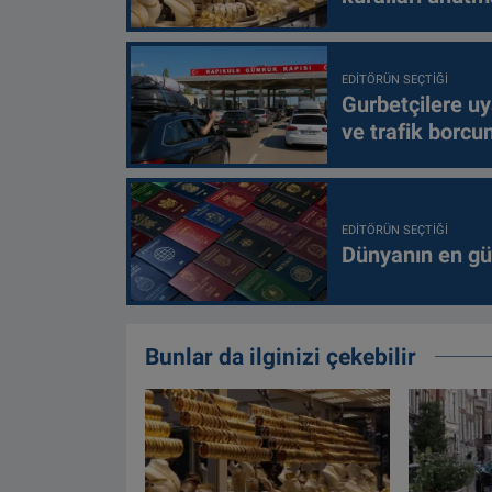
EDITÖRÜN SEÇTIĞI
Gurbetçilere uy
ve trafik borcu
EDITÖRÜN SEÇTIĞI
Dünyanın en güç
Bunlar da ilginizi çekebilir