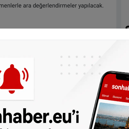
tmenlerle ara değerlendirmeler yapılacak.
 ve pratik sınavlarına girecekler.
n yetkisi iptal edilecek.
n başarı oranın yüzde 52 olduğunu ve bu
belirtiyor. Yeni düzenlemelerle birlikte eğitim
la kişinin ilk seferde sınavı geçmesi
ceği için de uzun vadede maliyetlerin
ma Komisyonu kurulacak. Komisyon sürücü