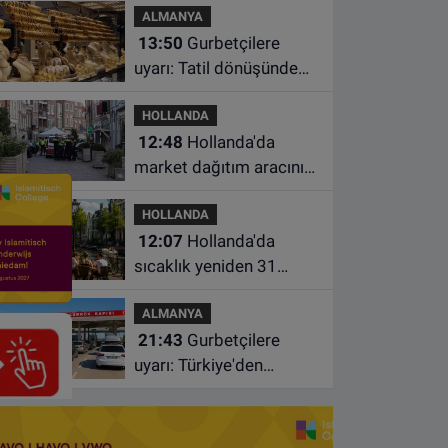
ALMANYA
oğlunu öldürdü
13:50
Gurbetçilere
uyarı: Tatil dönüşünde
altın getirirken bu
HOLLANDA
kuralları unutmayın
12:48
Hollanda'da
market dağıtım aracının
çarptığı 3 yaşındaki
HOLLANDA
çocuk hayatını kaybetti
12:07
Hollanda'da
sıcaklık yeniden 31
dereceye çıkacak
ALMANYA
21:43
Gurbetçilere
uyarı: Türkiye'den
çıkmadan önce ücretli
geçiş ve trafik
borcunuzu kontrol edin