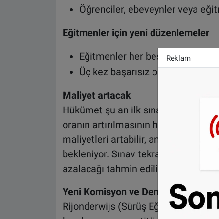
Öğrenciler, ebeveynler veya eği
Eğitmenler için yeni düzenlemeler
Eğitmenler her beş yılda bir teori
Reklam
Üç kez başarısız olan eğitmenleri
Maliyet artacak
Hükümet şu an ilk sınavda yakalana
oranın artırılmasının hedeflendiğini 
maliyetleri artabilir, ancak daha faz
bekleniyor. Sınav tekrarı gerekmeye
azalacağı tahmin ediliyor.
Yeni Komisyon ve Denetim
Rijonderwijs (Sürüş Eğitimi) Danış