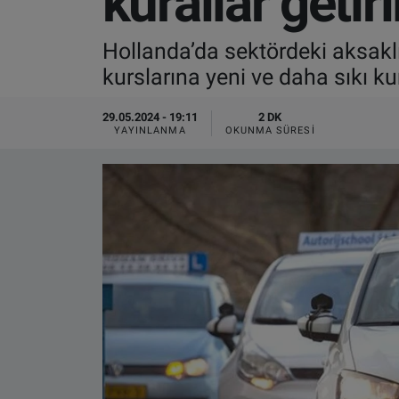
kurallar getiri
VIDEO GALERİ
Hollanda’da sektördeki aksaklı
kurslarına yeni ve daha sıkı kura
ALGEMENE VOORWAARDEN
29.05.2024 - 19:11
2 DK
CONTACT
YAYINLANMA
OKUNMA SÜRESI
Çerez Politikası