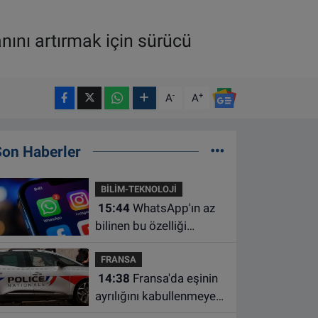
nını artırmak için sürücü
-
+
A
A
Son Haberler
BİLİM-TEKNOLOJİ
15:44
WhatsApp'ın az
bilinen bu özelliği
sohbetleri daha düzenli
FRANSA
hale getiriyor
14:38
Fransa'da eşinin
ayrılığını kabullenmeyen
baba 17 yaşındaki