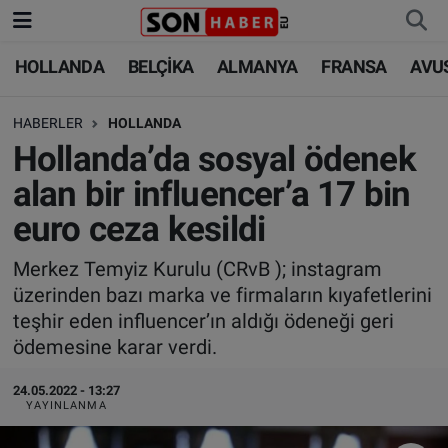
HOLLANDA
BELÇİKA
ALMANYA
FRANSA
AVU
HOLLANDA
HOLLANDA
Nöbetçi Eczaneler
HABERLER
HOLLANDA
BELÇİKA
BELÇİKA
Hava Durumu
Hollanda’da sosyal ödenek
ALMANYA
ALMANYA
Trafik Durumu
alan bir influencer’a 17 bin
euro ceza kesildi
FRANSA
TÜRKİYE
Süper Lig Puan Durumu ve Fikstür
Merkez Temyiz Kurulu (CRvB ); instagram
AVUSTURYA
DÜNYA
Tüm Manşetler
üzerinden bazı marka ve firmaların kıyafetlerini
teşhir eden influencer’ın aldığı ödeneği geri
SAĞLIK - YAŞAM
BİLİM-TEKNOLOJİ
Son Dakika Haberleri
ödemesine karar verdi.
BİLİM-TEKNOLOJİ
SAĞLIK
Haber Arşivi
24.05.2022 - 13:27
YAYINLANMA
FOTO GALERİ