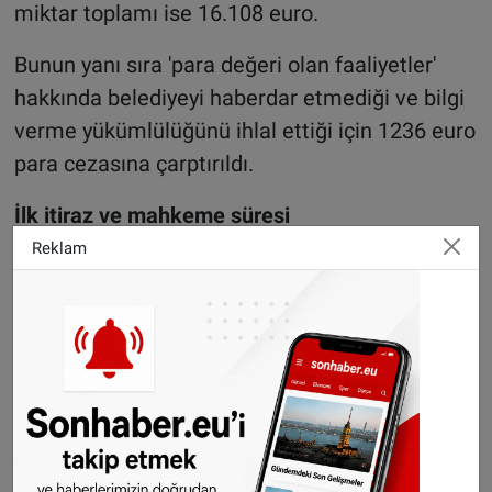
miktar toplamı ise 16.108 euro.
Bunun yanı sıra 'para değeri olan faaliyetler'
hakkında belediyeyi haberdar etmediği ve bilgi
verme yükümlülüğünü ihlal ettiği için 1236 euro
para cezasına çarptırıldı.
İlk itiraz ve mahkeme süresi
Belediyenin bu kararına itiraz eden kadın,
Reklam
belediyenin itirazını kabul etmemesi üzerine
mahkemeye başvurdu. Ancak 2020 yılı nisan
ayında görülen davadan da istediği sonucu
alamadı.
Bunun üzerine Yüksek Mahkemeye başvurdu.
Bu başvurusunda da özellikle instagramda