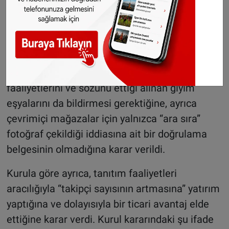
fazla takipçisi olmadığını ve toplamda sadece
22 adet kıyafet aldığını belirtti.
Mahkeme kararı Yüksek mahkeme de onandı
Dün Merkez Temyiz Kurulu (CRvB ) tarafından
kamuoyu ile paylaşılan karara göre, kadınınbu
faaliyetlerini ve sözünü ettiği alınan giyim
eşyalarını da bildirmesi gerektiğine, ayrıca
çevrimiçi mağazalar için yalnızca “ara sıra”
fotoğraf çekildiği iddiasına ait bir doğrulama
belgesinin olmadığına karar verildi.
Kurula göre ayrıca, tanıtım faaliyetleri
aracılığıyla “takipçi sayısının artmasına” yatırım
yaptığına ve dolayısıyla bir ticari avantaj elde
ettiğine karar verdi. Kurul kararındaki şu ifade