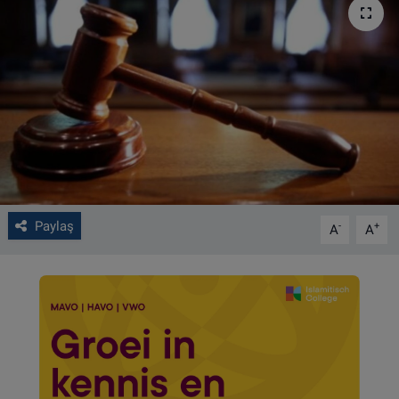
VIDEO GALERİ
ALGEMENE VOORWAARDEN
CONTACT
Çerez Politikası
Paylaş
-
+
A
A