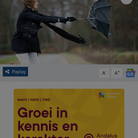
VIDEO GALERİ
ALGEMENE VOORWAARDEN
CONTACT
Çerez Politikası
Paylaş
-
+
A
A