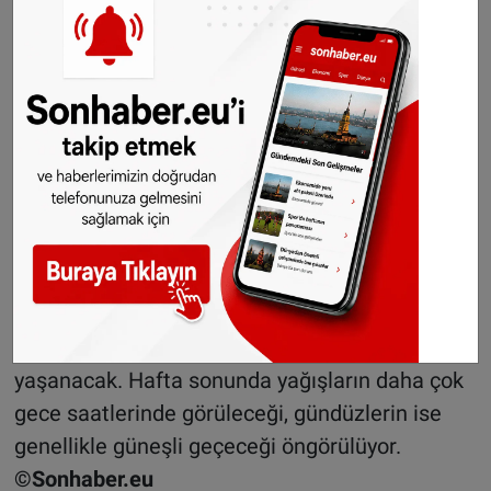
Güneyden esecek rüzgâr, iç bölgelerde orta ile
kuvvetli, kıyılarda ise güçlü olacak. Rüzgârın
saatte 70 km’ye ulaşabileceği uyarısı yapıldı.
Doğu ve kuzeydoğuda hava uzun süre kuru ve
güneşli geçecek, sıcaklık 22–23 dereceye kadar
çıkacak. Yağış alan bölgelerde ise sıcaklık 16
derece civarında kalacak.
Cuma gününden sonra da ülkede değişken
hava koşulları sürecek. Aralıklı sağanakların
yanı sıra uzun süreli kuru ve güneşli dönemler
yaşanacak. Hafta sonunda yağışların daha çok
gece saatlerinde görüleceği, gündüzlerin ise
genellikle güneşli geçeceği öngörülüyor.
©Sonhaber.eu