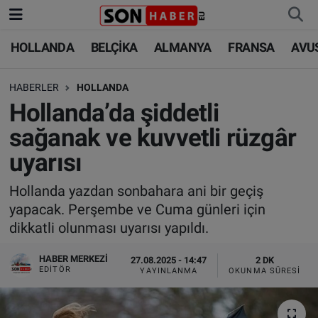
HOLLANDA
BELÇİKA
ALMANYA
FRANSA
AVU
HOLLANDA
HOLLANDA
Nöbetçi Eczaneler
HABERLER
HOLLANDA
BELÇİKA
BELÇİKA
Hava Durumu
Hollanda’da şiddetli
ALMANYA
ALMANYA
Trafik Durumu
sağanak ve kuvvetli rüzgâr
uyarısı
FRANSA
TÜRKİYE
Süper Lig Puan Durumu ve Fikstür
Hollanda yazdan sonbahara ani bir geçiş
AVUSTURYA
DÜNYA
Tüm Manşetler
yapacak. Perşembe ve Cuma günleri için
dikkatli olunması uyarısı yapıldı.
SAĞLIK - YAŞAM
BİLİM-TEKNOLOJİ
Son Dakika Haberleri
HABER MERKEZI
27.08.2025 - 14:47
2 DK
BİLİM-TEKNOLOJİ
SAĞLIK
Haber Arşivi
EDITÖR
YAYINLANMA
OKUNMA SÜRESI
FOTO GALERİ