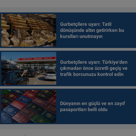
Gurbetçilere uyarı: Tatil
dönüşünde altın getirirken bu
kuralları unutmayın
Gurbetçilere uyarı: Türkiye'den
çıkmadan önce ücretli geçiş ve
trafik borcunuzu kontrol edin
Dünyanın en güçlü ve en zayıf
pasaportları belli oldu