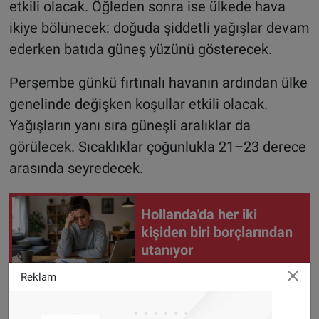
etkili olacak. Öğleden sonra ise ülkede hava
ikiye bölünecek: doğuda şiddetli yağışlar devam
ederken batıda güneş yüzünü gösterecek.
Perşembe günkü fırtınalı havanın ardından ülke
genelinde değişken koşullar etkili olacak.
Yağışların yanı sıra güneşli aralıklar da
görülecek. Sıcaklıklar çoğunlukla 21–23 derece
arasında seyredecek.
Hollanda'da her iki
kişiden biri borçlarından
utanıyor
Reklam
Cuma günü rüzgâr sertleşiyor
Cuma günü rüzgâr daha da kuvvetlenecek.