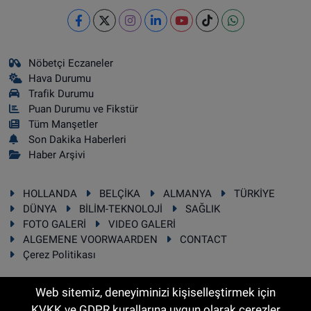
Nöbetçi Eczaneler
Hava Durumu
Trafik Durumu
Puan Durumu ve Fikstür
Tüm Manşetler
Son Dakika Haberleri
Haber Arşivi
HOLLANDA
BELÇİKA
ALMANYA
TÜRKİYE
DÜNYA
BİLİM-TEKNOLOJİ
SAĞLIK
FOTO GALERİ
VIDEO GALERİ
ALGEMENE VOORWAARDEN
CONTACT
Çerez Politikası
Web sitemiz, deneyiminizi kişiselleştirmek için
KVKK ve GDPR kurallarına uygun olarak çerezler