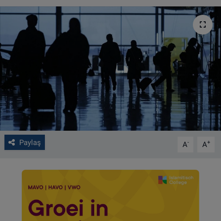
VIDEO GALERİ
ALGEMENE VOORWAARDEN
CONTACT
Çerez Politikası
Paylaş
-
+
A
A