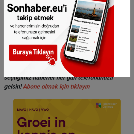
hakkı
SONHABER.eu
’
ya aittir. Haberin linki
kaynak olarak gösterilmeden alınan haberler
için hukuki işlem başlatılacaktır.
Sonhaber'i artık Telegram'da da takip
edebilirsiniz:
t.me/sonhabereu
WhatsApp’ta ücretsiz bültenimize abone olun,
Hollanda ve diğer Avrupa ülkeleri gündeminden
seçtiğimiz haberler her gün telefonunuza
gelsin!
Abone olmak için tıklayın