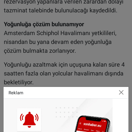
rezervasyon yapanlara verilen zarardan dolayı
tazminat talebinde bulunulacağı kaydedildi.
Yoğunluğa çözüm bulunamıyor
Amsterdam Schiphol Havalimanı yetkilileri,
nisandan bu yana devam eden yoğunluğa
çözüm bulmakta zorlanıyor.
Yoğunluğu azaltmak için uçuşuna kalan süre 4
saatten fazla olan yolcular havalimanı dışında
bekletiliyor.
Reklam
Schiphol Havalimanı yönetimi bugün, yoğunluk
nedeniyle bu yaz bazı uçuşların iptal edeceğini
duyurmuştu.
Sitemizde yayımlanan haberlerin her türlü