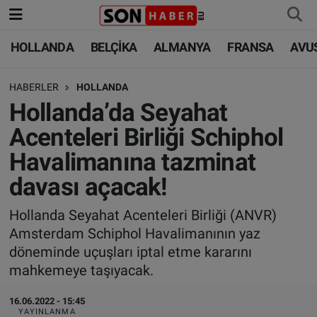
HOLLANDA
BELÇİKA
ALMANYA
FRANSA
AVU
HOLLANDA
HOLLANDA
Nöbetçi Eczaneler
HABERLER
HOLLANDA
BELÇİKA
BELÇİKA
Hava Durumu
Hollanda’da Seyahat
ALMANYA
ALMANYA
Trafik Durumu
Acenteleri Birliği Schiphol
Havalimanına tazminat
FRANSA
TÜRKİYE
Süper Lig Puan Durumu ve Fikstür
davası açacak!
AVUSTURYA
DÜNYA
Tüm Manşetler
Hollanda Seyahat Acenteleri Birliği (ANVR)
Amsterdam Schiphol Havalimanının yaz
SAĞLIK - YAŞAM
BİLİM-TEKNOLOJİ
Son Dakika Haberleri
döneminde uçuşları iptal etme kararını
mahkemeye taşıyacak.
BİLİM-TEKNOLOJİ
SAĞLIK
Haber Arşivi
16.06.2022 - 15:45
FOTO GALERİ
YAYINLANMA