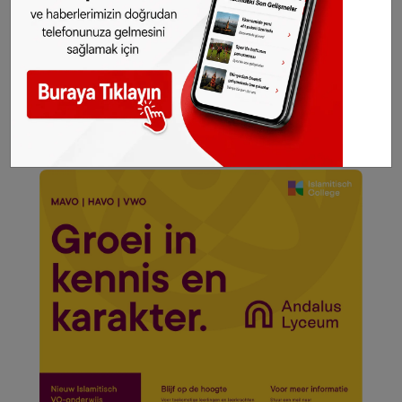
gelsin!
Abone olmak için tıklayın
Sitemizde yayımlanan haberlerin her türlü
hakkı
SONHABER.eu
’ya aittir. Haberin linki
kaynak olarak gösterilmeden alınan haberler
için hukuki işlem başlatılacaktır.