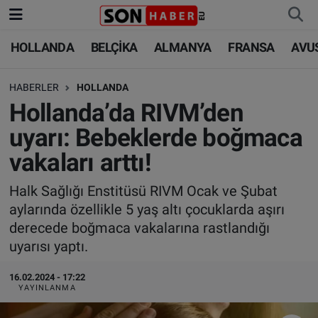
HOLLANDA
BELÇİKA
ALMANYA
FRANSA
AVU
HOLLANDA
HOLLANDA
Nöbetçi Eczaneler
HABERLER
HOLLANDA
BELÇİKA
BELÇİKA
Hava Durumu
Hollanda’da RIVM’den
ALMANYA
ALMANYA
Trafik Durumu
uyarı: Bebeklerde boğmaca
vakaları arttı!
FRANSA
TÜRKİYE
Süper Lig Puan Durumu ve Fikstür
Halk Sağlığı Enstitüsü RIVM Ocak ve Şubat
AVUSTURYA
DÜNYA
Tüm Manşetler
aylarında özellikle 5 yaş altı çocuklarda aşırı
derecede boğmaca vakalarına rastlandığı
SAĞLIK - YAŞAM
BİLİM-TEKNOLOJİ
Son Dakika Haberleri
uyarısı yaptı.
BİLİM-TEKNOLOJİ
SAĞLIK
Haber Arşivi
16.02.2024 - 17:22
YAYINLANMA
FOTO GALERİ