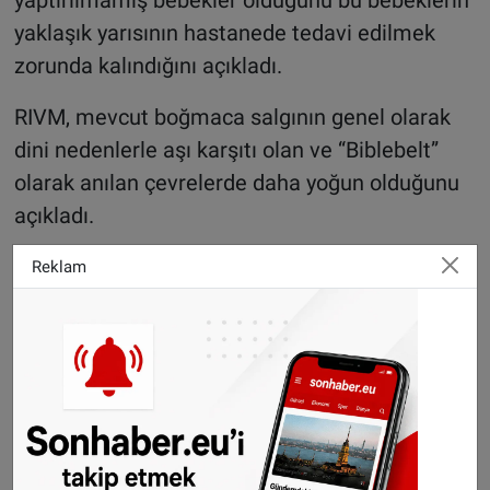
yaklaşık yarısının hastanede tedavi edilmek
zorunda kalındığını açıkladı.
RIVM, mevcut boğmaca salgının genel olarak
dini nedenlerle aşı karşıtı olan ve “Biblebelt”
olarak anılan çevrelerde daha yoğun olduğunu
açıkladı.
©Sonhaber.eu
Reklam
H
aberlerimizi
İnsta
gram hesabımızdan
da takip
edebilirsiniz.
WhatsAppta ücretsiz bültenimize abone olun,
Hollanda ve diğer Avrupa ülkeleri gündeminden
seçtiğimiz haberler her gün telefonunuza