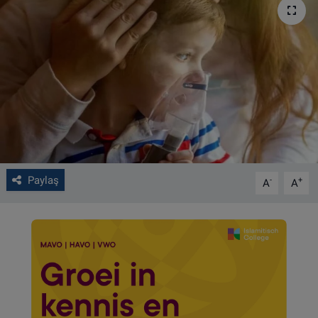
VIDEO GALERİ
ALGEMENE VOORWAARDEN
CONTACT
Çerez Politikası
Paylaş
-
+
A
A