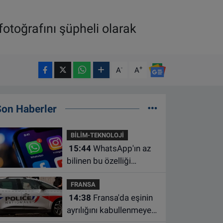
otoğrafını şüpheli olarak
-
+
A
A
Son Haberler
BİLİM-TEKNOLOJİ
15:44
WhatsApp'ın az
bilinen bu özelliği
sohbetleri daha düzenli
FRANSA
hale getiriyor
14:38
Fransa'da eşinin
ayrılığını kabullenmeyen
baba 17 yaşındaki