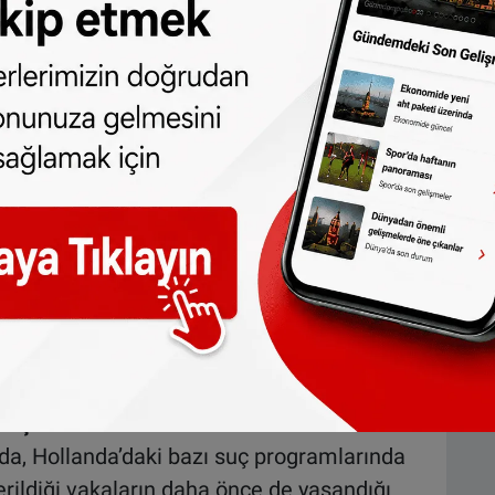
üyük bir etki” yarattığını açıkladı.
bir izleyici kitlesine ulaştığına dikkat
suç şüphelisi olarak gördüğü ifade edildi.
dukları üzüntüyü dile getirerek kadınla yüz
ldirdi.
rası görüntüleri internet ortamından
 itibarını korumak amacıyla bir fotoğrafın
e kadının söz konusu suçla ilgisinin
çıkladı.
mıştı
ada, Hollanda’daki bazı suç programlarında
rildiği vakaların daha önce de yaşandığı