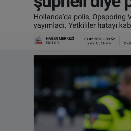
şüpheli diye 
VIDEO GALERİ
Hollanda’da polis, Opsporing V
yayımladı. Yetkililer hatayı kab
ALGEMENE VOORWAARDEN
HABER MERKEZI
13.02.2026 - 08:52
CONTACT
EDITÖR
YAYINLANMA
OKU
Çerez Politikası