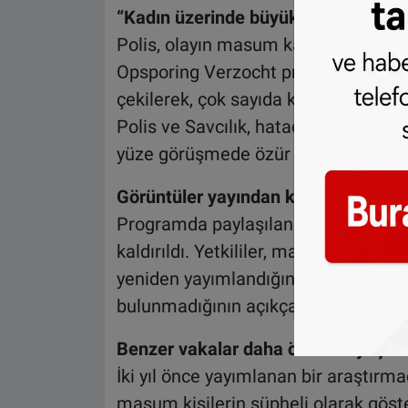
“Kadın üzerinde büyük etkisi oldu”
Polis, olayın masum kadın üzerinde “b
Opsporing Verzocht programının geniş 
çekilerek, çok sayıda kişinin kadını 
Polis ve Savcılık, hatadan dolayı duy
yüze görüşmede özür sunduklarını bi
Görüntüler yayından kaldırıldı
Programda paylaşılan güvenlik kame
kaldırıldı. Yetkililer, masum kadının
yeniden yayımlandığını ve bu görseld
bulunmadığının açıkça belirtildiğini a
Benzer vakalar daha önce de yaşan
İki yıl önce yayımlanan bir araştırm
masum kişilerin şüpheli olarak göste