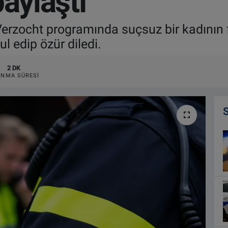
paylaştı
erzocht programında suçsuz bir kadının f
ul edip özür diledi.
2 DK
NMA SÜRESI