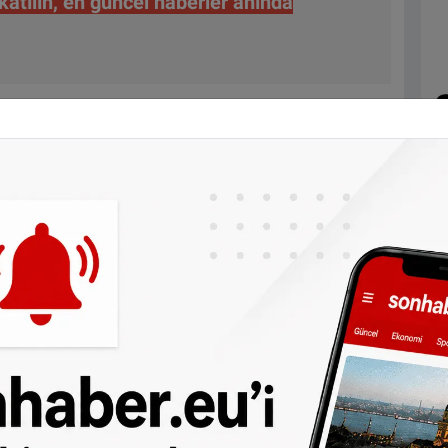
tılın, en güncel haberler anında
olarak gösterilmesinin, zanlının fiziki
rçekleştiği sırada olay yerine yakın bir
ştiği belirtildi. Ancak daha sonra elde
madığı ve acele bir sonuca varıldığı kabul
iddi sonuçlar doğurduğunu vurguladı.
manlar ve toplu taşımada peş peşe grevler