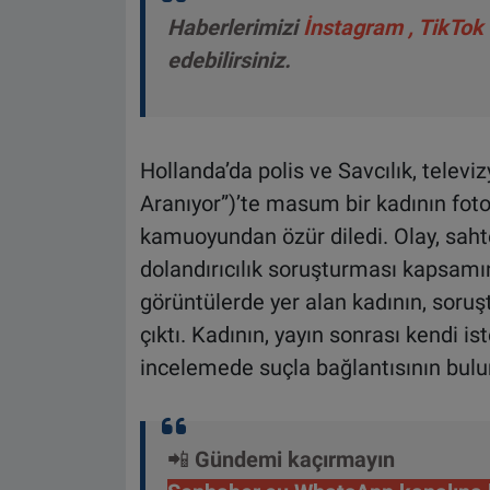
Haberlerimizi
İnstagram
,
TikTok
edebilirsiniz.
Hollanda’da polis ve Savcılık, telev
Aranıyor”)’te masum bir kadının fotoğ
kamuoyundan özür diledi. Olay, sahte
dolandırıcılık soruşturması kapsam
görüntülerde yer alan kadının, soruş
çıktı. Kadının, yayın sonrası kendi i
incelemede suçla bağlantısının bulunm
📲
Gündemi kaçırmayın