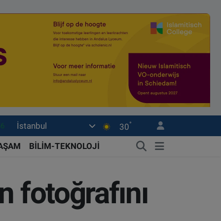
°
İstanbul
03
30
17
YAŞAM
BİLİM-TEKNOLOJİ
16
23
n fotoğrafını
0
56