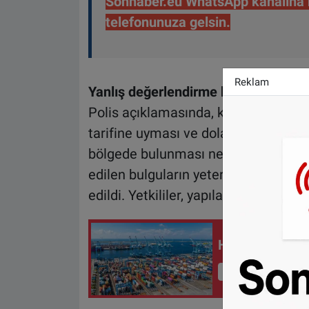
Sonhaber.eu WhatsApp kanalına ka
telefonunuza gelsin.
Reklam
Yanlış değerlendirme kabul edildi
Polis açıklamasında, kadının şüpheli 
tarifine uyması ve dolandırıcılığın ge
bölgede bulunması nedeniyle gerçekle
edilen bulguların yeterince doğrulan
edildi. Yetkililer, yapılan hatanın c
Hollanda'da li
İçeriği Görüntüle