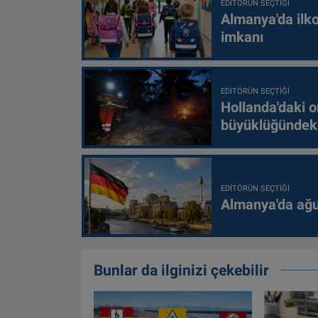
EDITÖRÜN SEÇTIĞI
Almanya'da ilko
imkanı
EDITÖRÜN SEÇTIĞI
Hollanda'daki o
büyüklüğündeki
EDITÖRÜN SEÇTIĞI
Almanya'da ağus
Bunlar da ilginizi çekebilir