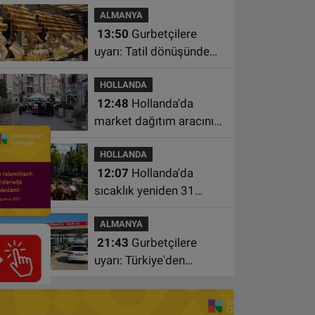
ALMANYA
oğlunu öldürdü
13:50
Gurbetçilere
uyarı: Tatil dönüşünde
altın getirirken bu
HOLLANDA
kuralları unutmayın
12:48
Hollanda'da
market dağıtım aracının
çarptığı 3 yaşındaki
HOLLANDA
çocuk hayatını kaybetti
12:07
Hollanda'da
sıcaklık yeniden 31
dereceye çıkacak
ALMANYA
21:43
Gurbetçilere
uyarı: Türkiye'den
çıkmadan önce ücretli
geçiş ve trafik
borcunuzu kontrol edin