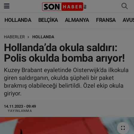
HOLLANDA
BELÇİKA
ALMANYA
FRANSA
AVU
HOLLANDA
HOLLANDA
Nöbetçi Eczaneler
HABERLER
HOLLANDA
BELÇİKA
BELÇİKA
Hava Durumu
Hollanda’da okula saldırı:
ALMANYA
ALMANYA
Trafik Durumu
Polis okulda bomba arıyor!
FRANSA
TÜRKİYE
Süper Lig Puan Durumu ve Fikstür
Kuzey Brabant eyaletinde Oisterwijk'da ilkokula
giren saldırganın, okulda şüpheli bir paket
AVUSTURYA
DÜNYA
Tüm Manşetler
bırakmış olabileceği belirtildi. Özel ekip okula
giriyor.
SAĞLIK - YAŞAM
BİLİM-TEKNOLOJİ
Son Dakika Haberleri
14.11.2023 - 09:49
YAYINLANMA
BİLİM-TEKNOLOJİ
SAĞLIK
Haber Arşivi
FOTO GALERİ