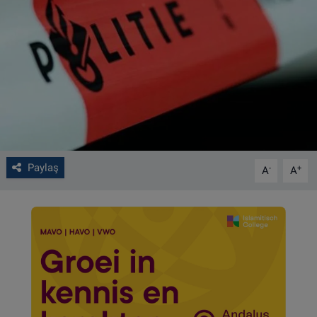
VIDEO GALERİ
ALGEMENE VOORWAARDEN
CONTACT
Çerez Politikası
Paylaş
-
+
A
A