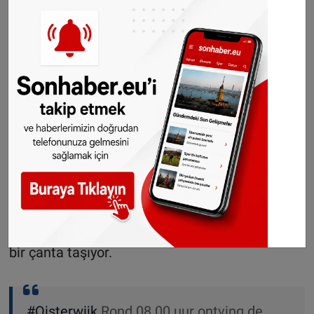
çocuklar ise geçici olarak Den Donk spor
salonuna yerleştirildi. Bir grup öğretmen okulun
dışında nöbet tutuyor.
Polis, adamın okulun çevresinde dolaşıyor
olabileceği ihtimaline karşı Burgernet
üzerinden uyarı yaptı. Verilen eşkalden adamı
tanıyanların 112'yi aramaları ve kimsenin
adama yaklaşmaması gerektiği belirtildi.
Polisin verdiği eşgale göre şüpheli; siyah, orta
uzunlukta kıvırcık saçlı bir erkek. Yaklaşık 30
yaşlarında. Gri bir eşofman altı giyiyor ve küçük
bir çanta taşıyor.
#Oisterwijk
Rond 08.00 uur ontving de