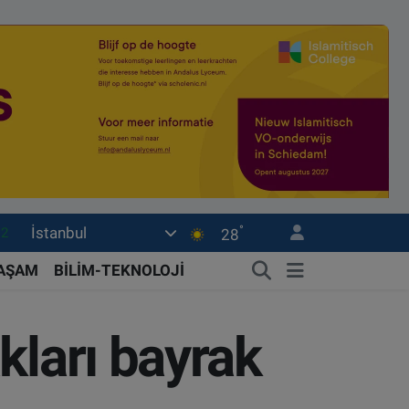
°
İstanbul
17
28
27
YAŞAM
BİLİM-TEKNOLOJİ
35
59
kları bayrak
19
.2