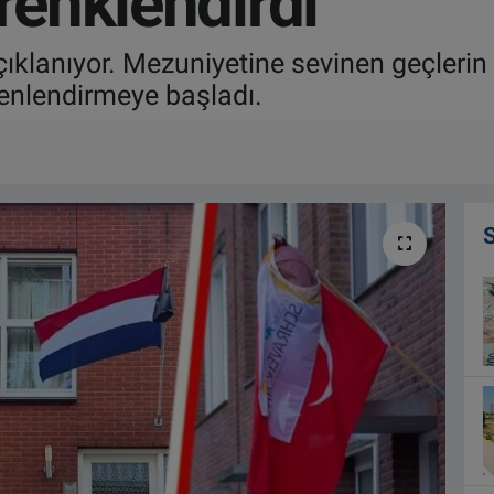
 renklendirdi
çıklanıyor. Mezuniyetine sevinen geçlerin 
şenlendirmeye başladı.