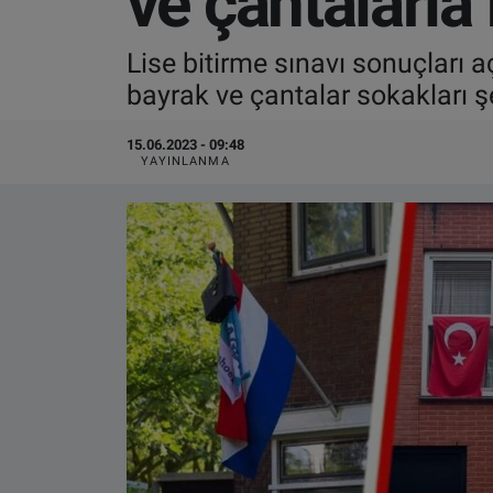
ve çantalarla
VIDEO GALERİ
Lise bitirme sınavı sonuçları a
bayrak ve çantalar sokakları 
ALGEMENE VOORWAARDEN
15.06.2023 - 09:48
CONTACT
YAYINLANMA
Çerez Politikası