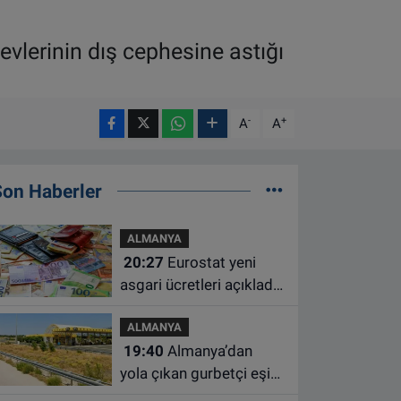
evlerinin dış cephesine astığı
-
+
A
A
Son Haberler
ALMANYA
20:27
Eurostat yeni
asgari ücretleri açıkladı:
Hollanda AB'de ikinci
ALMANYA
sıraya yükseldi
19:40
Almanya’dan
yola çıkan gurbetçi eşini
Hırvatistan’da benzin