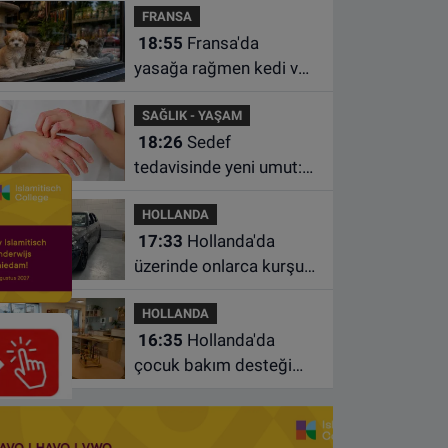
FRANSA
istasyonunda unuttu
18:55
Fransa'da
yasağa rağmen kedi ve
köpek satan pet
SAĞLIK - YAŞAM
shoplara hayvan başına
18:26
Sedef
1.500 euro ceza
tedavisinde yeni umut:
Bazı hastaların neden
HOLLANDA
iyileşmediği bulundu
17:33
Hollanda'da
üzerinde onlarca kurşun
izi bulunan BMW 55 bin
HOLLANDA
euroya satışa çıktı
16:35
Hollanda'da
çocuk bakım desteği
artsa da ailelerin çoğu
hâlâ ek ödeme yapıyor