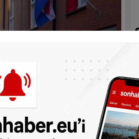
yecanlanan gençler, öğretmenlerinden
navlarının başarılı geçtiğini ve mezun
e gelenekselleştiği gibi Hollanda bayrağı ve
ine asarak mezuniyetlerini kutladı.