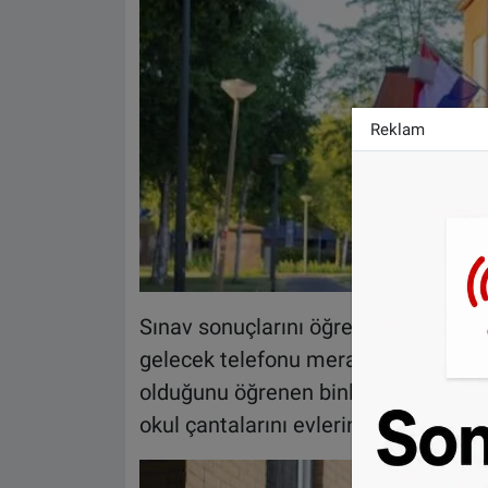
Reklam
Sınav sonuçlarını öğrenmek için he
gelecek telefonu merakla bekledi. Sı
olduğunu öğrenen binlerce öğrenci is
okul çantalarını evlerinin dış cephes