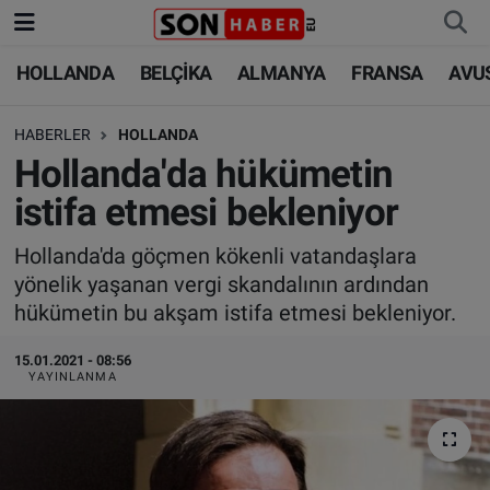
HOLLANDA
BELÇİKA
ALMANYA
FRANSA
AVU
HOLLANDA
HOLLANDA
Nöbetçi Eczaneler
HABERLER
HOLLANDA
BELÇİKA
BELÇİKA
Hava Durumu
Hollanda'da hükümetin
ALMANYA
ALMANYA
Trafik Durumu
istifa etmesi bekleniyor
FRANSA
TÜRKİYE
Süper Lig Puan Durumu ve Fikstür
Hollanda'da göçmen kökenli vatandaşlara
yönelik yaşanan vergi skandalının ardından
AVUSTURYA
DÜNYA
Tüm Manşetler
hükümetin bu akşam istifa etmesi bekleniyor.
SAĞLIK - YAŞAM
BİLİM-TEKNOLOJİ
Son Dakika Haberleri
15.01.2021 - 08:56
YAYINLANMA
BİLİM-TEKNOLOJİ
SAĞLIK
Haber Arşivi
FOTO GALERİ