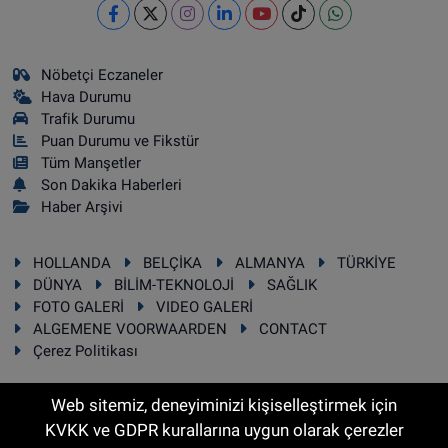
Nöbetçi Eczaneler
Hava Durumu
Trafik Durumu
Puan Durumu ve Fikstür
Tüm Manşetler
Son Dakika Haberleri
Haber Arşivi
HOLLANDA
BELÇİKA
ALMANYA
TÜRKİYE
DÜNYA
BİLİM-TEKNOLOJİ
SAĞLIK
FOTO GALERİ
VIDEO GALERİ
ALGEMENE VOORWAARDEN
CONTACT
Çerez Politikası
Web sitemiz, deneyiminizi kişiselleştirmek için
KVKK ve GDPR kurallarına uygun olarak çerezler
RSS
Copyright © 2025 Sonhaber.eu Her hakkı saklıdır.