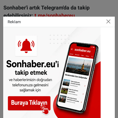
Sonhaber'i artık Telegram'da da takip
edebilirsiniz:
t.me/sonhabereu
Reklam
WhatsApp’ta ücretsiz bültenimize abone olun,
Hollanda ve diğer Avrupa ülkeleri gündeminden
seçtiğimiz haberler her gün telefonunuza
gelsin!
Abone olmak için tıklayın
©️SONHABER.EU