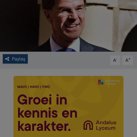
VIDEO GALERİ
ALGEMENE VOORWAARDEN
CONTACT
Çerez Politikası
Paylaş
-
+
A
A